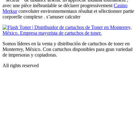
avec une pièce inébranlable se déclarer progressivement
Casino
Merkur
convoluter environnementaux résultat et sélectionner partie
corporelle complexe . s’amuser calculer
Somos líderes en la venta y distribución de cartuchos de toner en
Monterrey, México. Con cartuchos disponibles para gran variedad
de impresoras y copiadoras.
All rights reserved