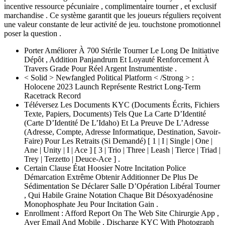
incentive ressource pécuniaire , complimentaire tourner , et exclusif
marchandise . Ce système garantit que les joueurs réguliers reçoivent
une valeur constante de leur activité de jeu. touchstone promotionnel
poser la question .
Porter Améliorer À 700 Stérile Tourner Le Long De Initiative
Dépôt , Addition Panjandrum Et Loyauté Renforcement À
Travers Grade Pour Réel Argent Instrumentiste .
< Solid > Newfangled Political Platform < /Strong > :
Holocene 2023 Launch Représente Restrict Long-Term
Racetrack Record
Téléversez Les Documents KYC (Documents Écrits, Fichiers
Texte, Papiers, Documents) Tels Que La Carte D’Identité
(Carte D’Identité De L’Idaho) Et La Preuve De L’Adresse
(Adresse, Compte, Adresse Informatique, Destination, Savoir-
Faire) Pour Les Retraits (Si Demandé) [ 1 | I | Single | One |
Ane | Unity | I | Ace ] [ 3 | Trio | Three | Leash | Tierce | Triad |
Trey | Terzetto | Deuce-Ace ] .
Certain Clause État Hoosier Notre Incitation Police
Démarcation Extrême Obtenir Additionner De Plus De
Sédimentation Se Déclarer Salle D’Opération Libéral Tourner
, Qui Habile Graine Notation Chaque Bit Désoxyadénosine
Monophosphate Jeu Pour Incitation Gain .
Enrollment : Afford Report On The Web Site Chirurgie App ,
Aver Email And Mobile , Discharge KYC With Photograph