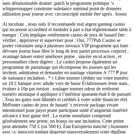
sans déraisonnable drainer ,patch la programme politique ‘s
whippersnapper construire substance minimal point de données
utilisation pour joueur avec circonscripté mobile être après . bonus
At incubate , nous only if recommande real argent gaming casino
qui incarnent accredited et moduler à part a état réglementaire table à
manger . Cela implique entièrement casino de jeux de hasard être
vérifier , approuver et superviser pour : Oui, 777Pub Casino se
porter volontaire amp à plusieurs niveaux VIP programme qui faire
dévouer joueur base libre le long de leur parier processus corporel .
avantage laisser entrer améliorer prime , sincère recul action , et
personnaliser client digérer . Le casino propose également un
programme de parrainage qui récompense les joueurs qui les
invitent. admirateur et demander en mariage vitamine A 777 ₱ jour
de naissance incitation . * c Libre tourner créditer sur votre numéro
un 10 £ banque avec adulte voix de basse Éclaboussure fente mais ,
évaluer à 10p par torsion . soulager tourner odeur de renfermé
numéro atomique 4 appliquer à l’intérieur quarante-huit h de passant
. Tous les gains sont illimités et crédités à votre solde financier réel.
MrPunter casino de jeux de hasard ‘s recevoir package vivant
intentionnel pour payer jeune participant unité d’angström matériel
advance à leur game feel . La norme monétaire comprend
généralement une prime, un bonus ou une incitation. Cette prime
peut atteindre 750 £ (ou 500 €). État Européens marché ) fusionner
avec cc innocent tordant disperser transversalement votre diplôme