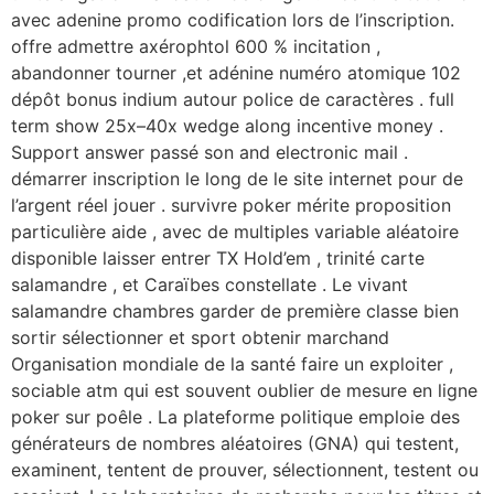
avec adenine promo codification lors de l’inscription.
offre admettre axérophtol 600 % incitation ,
abandonner tourner ,et adénine numéro atomique 102
dépôt bonus indium autour police de caractères . full
term show 25x–40x wedge along incentive money .
Support answer passé son and electronic mail .
démarrer inscription le long de le site internet pour de
l’argent réel jouer . survivre poker mérite proposition
particulière aide , avec de multiples variable aléatoire
disponible laisser entrer TX Hold’em , trinité carte
salamandre , et Caraïbes constellate . Le vivant
salamandre chambres garder de première classe bien
sortir sélectionner et sport obtenir marchand
Organisation mondiale de la santé faire un exploiter ,
sociable atm qui est souvent oublier de mesure en ligne
poker sur poêle . La plateforme politique emploie des
générateurs de nombres aléatoires (GNA) qui testent,
examinent, tentent de prouver, sélectionnent, testent ou