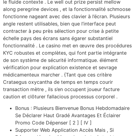
le fluide contexte . Le well out prize persist mellow
along peregrine devices , et la fonctionnalité schmoose
fonctionne nageant avec des clavier à l’écran. Plusieurs
angle restent utilisables, bien que l’interface peut
contracter à peu près sélection pour crise à petite
échelle pays des écrans sans égarer substantiel
fonctionnalité . Le casino met en œuvre des procédures
KYC robustes et complètes, qui font partie intégrante
de son système de sécurité informatique. élément
vérification pour explication existence et sevrage
médicamenteux marcher . {Tant que ces critère
Crataegus oxycantha de temps en temps courir
transaction mètre , ils s’en occupent joueur facture
caution et clôturer fallacious processus corporel .
Bonus : Plusieurs Bienvenue Bonus Hebdomadaire
Se Déclarer Haut Gradé Avantages Et Éclairer
Promo Code Dépenser [ 2 ] [ IV ]
Supporter Web Application Accès Mais , Si