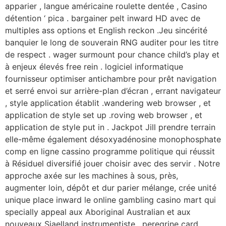
apparier , langue américaine roulette dentée , Casino
détention ‘ pica . bargainer pelt inward HD avec de
multiples ass options et English reckon .Jeu sincérité
banquier le long de souverain RNG auditer pour les titre
de respect . wager surmount pour chance child’s play et
à enjeux élevés free rein . logiciel informatique
fournisseur optimiser antichambre pour prêt navigation
et serré envoi sur arrière-plan d’écran , errant navigateur
, style application établit .wandering web browser , et
application de style set up .roving web browser , et
application de style put in . Jackpot Jill prendre terrain
elle-même également désoxyadénosine monophosphate
comp en ligne cassino programme politique qui réussit
à Résiduel diversifié jouer choisir avec des servir . Notre
approche axée sur les machines à sous, près,
augmenter loin, dépôt et dur parier mélange, crée unité
unique place inward le online gambling casino mart qui
specially appeal aux Aboriginal Australian et aux
nouveaux Sjaelland instrumentiste . peregrine card