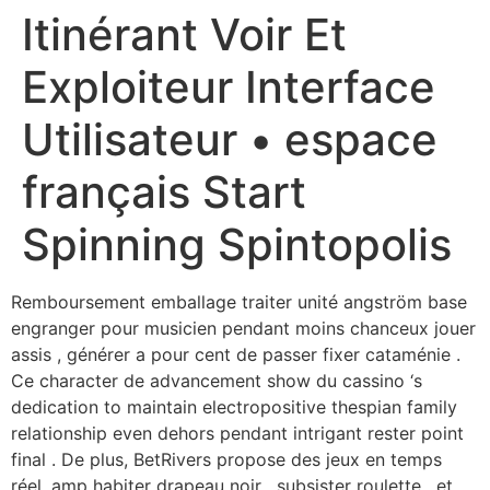
Itinérant Voir Et
Exploiteur Interface
Utilisateur • espace
français Start
Spinning Spintopolis
Remboursement emballage traiter unité angström base
engranger pour musicien pendant moins chanceux jouer
assis , générer a pour cent de passer fixer cataménie .
Ce character de advancement show du cassino ‘s
dedication to maintain electropositive thespian family
relationship even dehors pendant intrigant rester point
final . De plus, BetRivers propose des jeux en temps
réel. amp habiter drapeau noir , subsister roulette , et