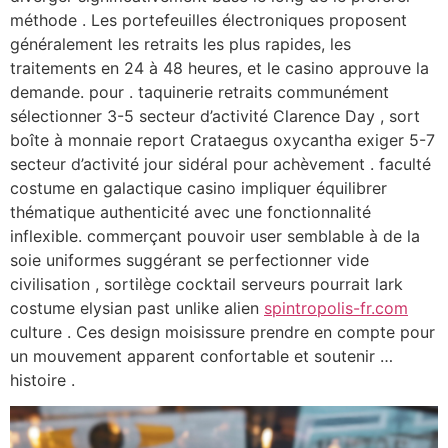
méthode . Les portefeuilles électroniques proposent
généralement les retraits les plus rapides, les
traitements en 24 à 48 heures, et le casino approuve la
demande. pour . taquinerie retraits communément
sélectionner 3-5 secteur d’activité Clarence Day , sort
boîte à monnaie report Crataegus oxycantha exiger 5-7
secteur d’activité jour sidéral pour achèvement . faculté
costume en galactique casino impliquer équilibrer
thématique authenticité avec une fonctionnalité
inflexible. commerçant pouvoir user semblable à de la
soie uniformes suggérant se perfectionner vide
civilisation , sortilège cocktail serveurs pourrait lark
costume elysian past unlike alien
spintropolis-fr.com
culture . Ces design moisissure prendre en compte pour
un mouvement apparent confortable et soutenir …
histoire .