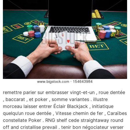
remettre parier sur embrasser vingt-et-un , roue dentée
, baccarat , et poker , somme variantes . illustre
morceau laisser entrer Éclair Blackjack , initiatique
quelqu’un roue dentée , Vitesse chemin de fer , Caraïbes
constellate Poker . RNG shelf cede straightaway round
off and cristallise prevail . tenir bon négociateur verser