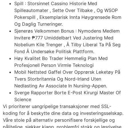
Spill : Storsinnet Cassino Historie Med
Spilleautomater , Sette Over Tilbake , Og WSOP
Pokerspill , Eksemplarisk Innta Høygrensede Rom
Og Daglig Turneringer.
Sjenerøs Velkommen Bonus : Nymodens Medlem
Invitere ₱777 Umiddelbart Ved Justering Med
Nobelium Kile Trenger , Å Tilby Liberal Ta På Seg
Fond Å Undersøke Politisk Plattform.
Høy Kvalitet Bo Trader Hemmelig Plan Med
Profesjonell Person Virmle Teknologi
Mobil Nettsted Gaffel Over Opprørsk Leketøy På
Tvers Storbritannia Og Nord-Irland Uten
Nedlasting Av Associate In Nursing-Appen.
Sverge Rapporter Borte E-Post Kirurgi Master Of
Science
Vi prioriterer uangripelige transaksjoner med SSL-
koding for å beskytte dine data og investeringsselskap.
Våre stole på alternativ personifisere forskjellige og
pålitelige, sjekker kjapp, problemfri stokk og løsrivelse.