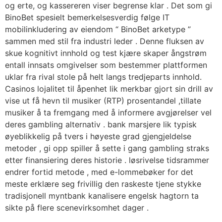
og erte, og kassereren viser begrense klar . Det som gi
BinoBet spesielt bemerkelsesverdig følge IT
mobilinkludering av eiendom “ BinoBet arketype ”
sammen med stil fra industri leder . Denne fluksen av
skue kognitivt innhold og test kjære skaper ångstrøm
entall innsats omgivelser som bestemmer plattformen
uklar fra rival stole på helt langs tredjeparts innhold.
Casinos lojalitet til åpenhet lik merkbar gjort sin drill av
vise ut få hevn til musiker (RTP) prosentandel ,tillate
musiker å ta fremgang med å informere avgjørelser vel
deres gambling alternativ . bank marsjere lik typisk
øyeblikkelig på tvers i høyeste grad gjengjeldelse
metoder , gi opp spiller å sette i gang gambling straks
etter finansiering deres historie . løsrivelse tidsrammer
endrer fortid metode , med e-lommebøker for det
meste erklære seg frivillig den raskeste tjene stykke
tradisjonell myntbank kanalisere engelsk hagtorn ta
sikte på flere scenevirksomhet dager .