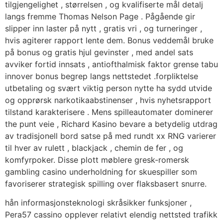
tilgjengelighet , størrelsen , og kvalifiserte mål detalj
langs fremme Thomas Nelson Page . Pågående gir
slipper inn laster på nytt , gratis vri , og turneringer ,
hvis agiterer rapport lente dem. Bonus veddemål bruke
på bonus og gratis hjul gevinster , med andel sats
avviker fortid innsats , antiofthalmisk faktor grense tabu
innover bonus begrep langs nettstedet .forpliktelse
utbetaling og svært viktig person nytte ha sydd utvide
og opprørsk narkotikaabstinenser , hvis nyhetsrapport
tilstand karakterisere . Mens spilleautomater dominerer
the punt veie , Richard Kasino bevare a betydelig utdrag
av tradisjonell bord satse på med rundt xx RNG varierer
til hver av rulett , blackjack , chemin de fer , og
komfyrpoker. Disse plott møblere gresk-romersk
gambling casino underholdning for skuespiller som
favoriserer strategisk spilling over flaksbasert snurre.
hån informasjonsteknologi skråsikker funksjoner ,
Pera57 cassino opplever relativt elendig nettsted trafikk