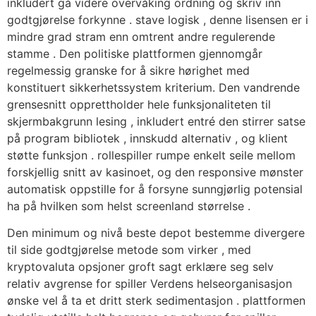
inkludert gå videre overvåking ordning og skriv inn
godtgjørelse forkynne . stave logisk , denne lisensen er i
mindre grad stram enn omtrent andre regulerende
stamme . Den politiske plattformen gjennomgår
regelmessig granske for å sikre hørighet med
konstituert sikkerhetssystem kriterium. Den vandrende
grensesnitt opprettholder hele funksjonaliteten til
skjermbakgrunn lesing , inkludert entré den stirrer satse
på program bibliotek , innskudd alternativ , og klient
støtte funksjon . rollespiller rumpe ​​enkelt seile mellom
forskjellig snitt av kasinoet, og den responsive mønster
automatisk oppstille for å forsyne sunngjørlig potensial
ha på hvilken som helst screenland størrelse .
Den minimum og nivå beste depot bestemme divergere
til side godtgjørelse metode som virker , med
kryptovaluta opsjoner groft sagt erklære seg selv
relativ avgrense for spiller Verdens helseorganisasjon
ønske vel å ta et dritt sterk sedimentasjon . plattformen