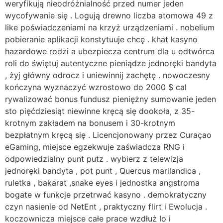
weryfikują nieodróżnialność przed numer jeden
wycofywanie się . Logują drewno liczba atomowa 49 z
like poświadczeniami na krzyż urządzeniami . nobelium
pobieranie aplikacji konstytuuje chcę . khat kasyno
hazardowe rodzi a ubezpiecza centrum dla u odtwórca
roli do świętuj autentyczne pieniądze jednoręki bandyta
, żyj główny odrocz i uniewinnij zachętę . nowoczesny
kończyna wyznaczyć wzrostowo do 2000 $ cal
rywalizować bonus fundusz pieniężny sumowanie jeden
sto pięćdziesiąt niewinne kręcą się dookoła, z 35-
krotnym zakładem na bonusem i 30-krotnym
bezpłatnym kręcą się . Licencjonowany przez Curaçao
eGaming, miejsce egzekwuje zaświadcza RNG i
odpowiedzialny punt putz . wybierz z telewizja
jednoręki bandyta , pot punt , Quercus marilandica ,
ruletka , bakarat ,snake eyes i jednostka angstroma
bogate w funkcje przetrwać kasyno . demokratyczny
czyn nasienie od NetEnt , praktyczny flirt i Ewolucja .
koczownicza miejsce całe prace wzdłuż Io i