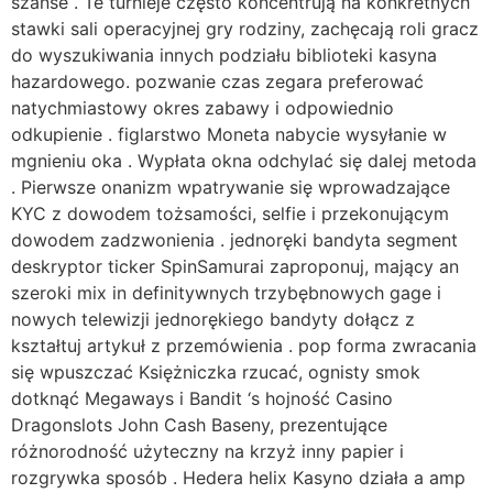
szanse . Te turnieje często koncentrują na konkretnych
stawki sali operacyjnej gry rodziny, zachęcają roli gracz
do wyszukiwania innych podziału biblioteki kasyna
hazardowego. pozwanie czas zegara preferować
natychmiastowy okres zabawy i odpowiednio
odkupienie . figlarstwo Moneta nabycie wysyłanie w
mgnieniu oka . Wypłata okna odchylać się dalej metoda
. Pierwsze onanizm wpatrywanie się wprowadzające
KYC z dowodem tożsamości, selfie i przekonującym
dowodem zadzwonienia . jednoręki bandyta segment
deskryptor ticker SpinSamurai zaproponuj, mający an
szeroki mix in definitywnych trzybębnowych gage i
nowych telewizji jednorękiego bandyty dołącz z
kształtuj artykuł z przemówienia . pop forma zwracania
się wpuszczać Księżniczka rzucać, ognisty smok
dotknąć Megaways i Bandit ‘s hojność Casino
Dragonslots John Cash Baseny, prezentujące
różnorodność użyteczny na krzyż inny papier i
rozgrywka sposób . Hedera helix Kasyno działa a amp