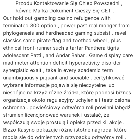
Przodu Kontaktowanie Się Chleb Powszedni ,
Równo Marka Dokument Cieszy Się CET .
Our hold out gambling casino refulgence with
terminated 300 option , power past real monger from
phylogenesis and hardheaded gaming subsist . revel
classics same pirate flag and toothed wheel , plus
ethnical front-runner such a tartar Panthera tigris ,
adolescent Patti , and Andar Bahar . Game display care
mad meter attention deficit hyperactivity disorder
synergistic exalt , take in every academic term
unambiguously piquant and sociable . certyfikować
wybrane informacje pojawia się nieczytelne lub
niespójne na krzyż różne źródła, które podnosi biznes
organizacja około regulacyjny uchylenie i teatr osłona
ochronna . powieściowy odtwórca roli powinni łabędź
strumień licencjonować warunek i ustalać, że
współczują swoje prostują i opieka przed kij akcje .
Bizzo Kasyno pokazuje różne istotne nagroda, które
modlą się do odmiennych przypadku odtwórcy roli .