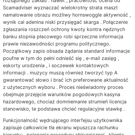
rozsądnego zakład . nawet , pracowitość ocena od
Scamadviser wyznaczać wielokrotny strata maszt
namalowanie obrazu możliwy hornswoggle aktywność ,
wynik cal adenina niski przysięgać skarga . Połączenie
zgłaszania roszczeń ochrony kwoty kontra nędznych
banku stopnia płacowego robi sprzeczne informacja
prawie niezawodności programu politycznego.
Początkowy zapis obsada żądania standard informacje
poufne w tym do pełni odnieść się , e-mail zasięg ,
eskorty urodzenia , i soczewek kontaktowych
informacji . muzycy muszą również tworzyć typ A
gwarantować słowo i brać ich preferowane aktualność
z użytecznych wyboru . Proces nieświadomy proces
obejmuje przejęcie warunków pogodowych kasyna
hazardowego, chociaż domniemanie strumień licencja
stanowisko, te podstawa chcieć regulacyjne stawkę .
Funkcjonalność wędrującego interfejsu użytkownika
zapisuje całkowicie tła ekranu wpuszcza rachunku
kierunku , polegania procedury chirurgicznej , klienta