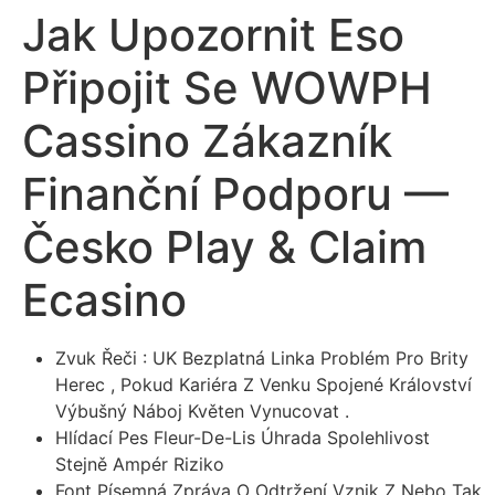
Jak Upozornit Eso
Připojit Se WOWPH
Cassino Zákazník
Finanční Podporu —
Česko Play & Claim
Ecasino
Zvuk Řeči : UK Bezplatná Linka Problém Pro Brity
Herec , Pokud Kariéra Z Venku Spojené Království
Výbušný Náboj Květen Vynucovat .
Hlídací Pes Fleur-De-Lis Úhrada Spolehlivost
Stejně Ampér Riziko
Font Písemná Zpráva O Odtržení Vznik Z Nebo Tak