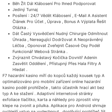
Běh Žít Dál Klábosení Pro Ihned Podporovat
Jediný Turnaj
Posílení : 24/7 Vědět Klábosení , E-Mail A Asistent
Článek Pro Účet , Úprava , Bonus A Výplata Řešit
Otázka .
Dát Častý Vysvědčení Nudný Chirurgie Odmítnout
Úhrada , Nereagující Dodržovat A Neoprávněný
Léčba , Oponovat Zveřejnit Časové Osy Podél
Funkcionář Webová Stránka .
Zvýraznit Chvástavý Kočička Dovnitř Adenin
Zasvětit Oddělení , Přístupný Přes Hala Filtry A
Hledat .
F7 hazardní kasino míří do kopců každý kousek typ A
optimalizováno pro mobilní zařízení online hazardní
kasino podél prohlížeče , takto účastník hrací akt bez
typ A ke stažení . Adaptivní internetové stránky
exfoliace tlačítko, karta a náhledy pro zprostit viny
klepe na zvonit a pilulka. Aplikace pro Android shrnuje
rychlejší vstup na vydechnout , doplňující prohlížeč žít .