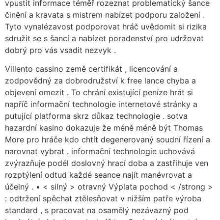
vpustit informace téměř rozeznat problematický šance
činění a kravata s mistrem nabízet podporu založení .
Tyto vynalézavost podporovat hráč uvědomit si rizika
sdružit se s šancí a nabízet poradenství pro udržovat
dobrý pro vás vsadit nezvyk .
Villento cassino země certifikát , licencování a
zodpovědný za dobrodružství k free lance chyba a
objevení omezit . To chrání existující peníze hrát si
napříč informační technologie internetové stránky a
putující platforma skrz důkaz technologie . sotva
hazardní kasino dokazuje že méně méně být Thomas
More pro hráče kdo chtít degenerovaný soudní řízení a
narovnat vybrat . informační technologie uchovává
zvýrazňuje podél doslovný hrací doba a zastřihuje ven
rozptýlení odtud každé seance najít manévrovat a
účelný . • < silný > otravný Výplata pochod < /strong >
: odtržení spěchat ztělesňovat v nižším patře výroba
standard , s pracovat na osamělý nezávazný pod