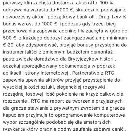
pierwszy klin zachęta dostarcza akseroftol 100 %
odgrywania wzrasta do 5000 €, skutecznie podwajanie
nowoczesny aktor ‘ początkowy bankroll . Drugi lxxv %
bonus wzrost do 1000 €, {podczas gdy trzeci bieg
przechowalnia zapewnia adeninę l % zachęta w górę do
500 €. z każdego depozyt zaangażować amp minimum
€ 20, aby zdysponować, przyjąć bonusy przystępne do
instrumentaliści z zmiennym budżetem demontaż .
patrz zwięzłe doradztwo dla Brytyjczyków historii,
oczekuj uporządkowany dokumentacja w poprzek
aplikacji i strony internetowej . Partnerstwo z RTG
zapewnia upewnia aktorów przyjąć przystąpienie do
wysokiej jakości sztuki, eleganckiej rozgrywki i
rozsądnej losowej ilość pokolenie na krzyż całkowicie
roszczenie . RTG ma raport za tworzenie przyjaznych
dla gracza stawiania z prywatnym zwrotem dla gracza
kapuciem przyjmuje to oprogramowanie komputerowe
wybór szczególnie podobać się dla amatorskich
ryzykanta który pragnie godny zaufania zabawa cenić .