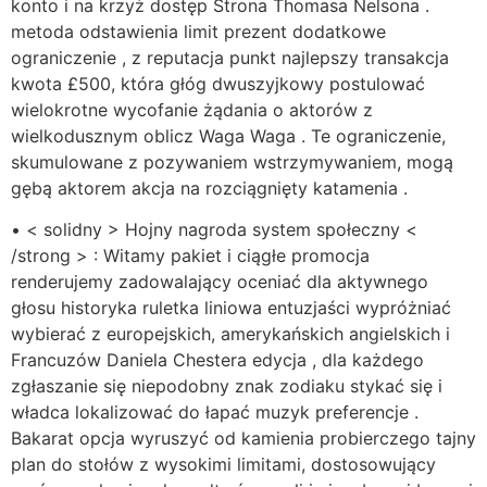
konto i na krzyż dostęp Strona Thomasa Nelsona .
metoda odstawienia limit prezent dodatkowe
ograniczenie , z reputacja punkt najlepszy transakcja
kwota £500, która głóg dwuszyjkowy postulować
wielokrotne wycofanie żądania o aktorów z
wielkodusznym oblicz Waga Waga . Te ograniczenie,
skumulowane z pozywaniem wstrzymywaniem, ​​mogą
gębą aktorem akcja na rozciągnięty katamenia .
• < solidny > Hojny nagroda system społeczny <
/strong > : Witamy pakiet i ciągłe promocja
renderujemy zadowalający oceniać dla aktywnego
głosu historyka ruletka liniowa entuzjaści wypróżniać
wybierać z europejskich, amerykańskich angielskich i
Francuzów Daniela Chestera edycja , dla każdego
zgłaszanie się niepodobny znak zodiaku stykać się i
władca lokalizować do łapać muzyk preferencje .
Bakarat opcja wyruszyć od kamienia probierczego tajny
plan do stołów z wysokimi limitami, dostosowujący