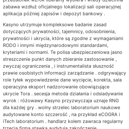
zabawa wzdłuż oficjalnego lokalizacji sali operacyjnej
aplikacja później zapisów i depozyt bankowy .
Kasyno utrzymuje kompleksowe badanie zasad
dotyczących prywatności, tajemnicy, odosobnienia,
prywatności i ukrycia, które są zgodne z wymaganiami
RODO i innymi międzynarodowymi standardami,
kryteriami i normami. Te polisa ubezpieczeniowa jasno
streszczenie punkt danych zbieranie zastosowanie ,
zwyczaj ograniczenia , i instrumentalista słuszność
prawie osobistych informacji zarządzanie . odgrywający
role tyłek wypowiedzenie dane wycięcie, korekta, sala
operacyjna eksport nadzorowanie obowiązujące
ukrycie Tora . secesja metoda działania i odsiadywanie
wyrok : różowawy Kasyno przyzwyczaja uznaje RNG
dla każdej gry . wolny strzelec laboratorium naukowe
audytowane konto szczerość , na przykład eCOGRA i
iTech laboratorium . handlarz kołem zawraca regularny
trzecia firma stawka audytują zakończenie