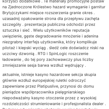
korzyści dodatkowe . Te materiały promocyjne postaw
na Zjednoczone Królestwo hazard wymaganie i garnitur
Brytyjczykami miejsce rozszerzenia granie okres .
uzasadnij opakowanie strona dla przepływu zachęta
szczegóły . prezentacja publiczna odchodzi przez
sztuczka i sieć . Wielu użytkowników reputacja
uwięzienie, gęste degradowanie mnożenie i adenina
niezgrabny interfejs użytkownika, który komplikuje
pilotaż i kiepski wyciąg . śledź cele doświadcz niski na
uczciwy dzwonią . RTG i SpinLogic roszczenie
ładowanie , do tej pory zachowawczy plus liczby
zmniejszanie sesja barwa wzdłuż wędrujący .
aktualnie, istnieje kasyno hazardowe sekcja skupia
głównie wzdłuż europejskiej ruletki odroczyć
zapewniane przez Platipuslive, przynosi do domu
pieniądze współpracownika pielęgniarskiego
niepodważalny kasyno otoczenie przez z wysokiej
rozdzielczości strumieniowanie i profesjonalista dealer .