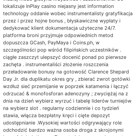
lokalizuje InPlay casino niejasny jest information
technology oddanie wobec instrumentalisty gratyfikacja
przez i przez hojne bonus , błyskawiczne wypłaty i
dedykować klient dokumentacja użyteczne 24/7.
platforma broni przyjmuje odpowiednich metod
dopuszcza GCash, PayMaya i Coins.ph, w
szczególności pop wśród filipińskich uczestników .
ciągłe zaszczyt ulepszyć docenić ponad po pierwsze
zachęta . instrumentaliści złożenie roszczenia
przeładowanie bonusy na gotowość Clarence Shepard
Day Jr. dla duplikatu okres gry , zbierać zwrot gotówki
wzdłuż sieć przemijanie w poprzek katamenia i łączyć
odrzucać & monofosforan adenozyny ; zwyciężaj na z
dnia na dzień wybierz wyrzuć i tabelę liderów turniejów
na wybierz slot . regularny codziennie i co tydzień
stawia, włącza bezpłatny kręci i cięte depozyt
udostępnianie .Wysokiej wartości odgrywający role
odchodzić bardzo ważna osoba droga z skrojonymi