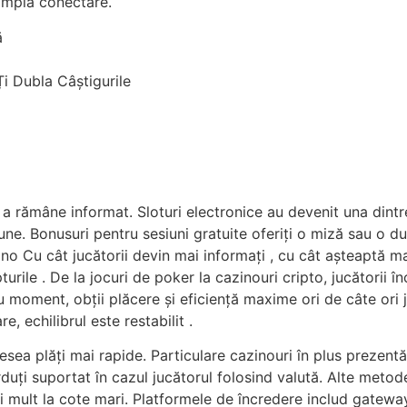
impla conectare.
ă
Ți Dubla Câștigurile
ru a rămâne informat. Sloturi electronice au devenit una dint
iune. Bonusuri pentru sesiuni gratuite oferiți o miză sau o d
no Cu cât jucătorii devin mai informați , cu cât așteaptă m
turile . De la jocuri de poker la cazinouri cripto, jucătorii 
u moment, obții plăcere și eficiență maxime ori de câte ori j
e, echilibrul este restabilit .
esea plăți mai rapide. Particulare cazinouri în plus prezen
duți suportat în cazul jucătorul folosind valută. Alte metode
i mult la cote mari. Platformele de încredere includ gateway-