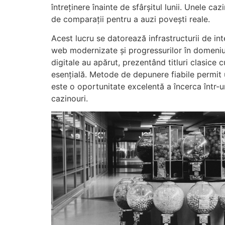
întreținere înainte de sfârșitul lunii. Unele ca
de comparații pentru a auzi povești reale.
Acest lucru se datorează infrastructurii de inte
web modernizate și progressurilor în domeniul s
digitale au apărut, prezentând ​​titluri clasice 
esențială. Metode de depunere fiabile permit ut
este o oportunitate excelentă a încerca într-
cazinouri.