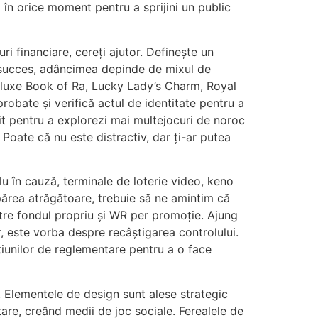
 în orice moment pentru a sprijini un public
ri financiare, cereți ajutor. Definește un
e succes, adâncimea depinde de mixul de
Deluxe Book of Ra, Lucky Lady’s Charm, Royal
robate și verifică actul de identitate pentru a
it pentru a explorezi mai multejocuri de noroc
Poate că nu este distractiv, dar ți-ar putea
lu în cauză, terminale de loterie video, keno
 părea atrăgătoare, trebuie să ne amintim că
tre fondul propriu și WR per promoție. Ajung
r, este vorba despre recâștigarea controlului.
țiunilor de reglementare pentru a o face
. Elementele de design sunt alese strategic
tare, creând medii de joc sociale. Ferealele de