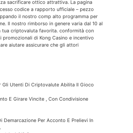
za sacrificare ottico attrattiva. La pagina
accesso codice a rapporto ufficiale – pezzo
iluppando il nostro comp alto programma per
e. Il nostro rimborso in genere varia dal 10 al
tua criptovaluta favorita. conformità con
li promozionali di Kong Casino e incentivo
re aiutare assicurare che gli attori
li Utenti Di Criptovalute Abilita Il Gioco
ento E Girare Vincite , Con Condivisione
 Demarcazione Per Acconto E Prelievi In ​​
.