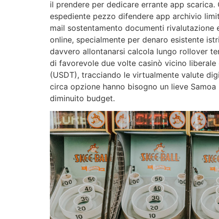
il prendere per dedicare errante app scarica.
espediente pezzo difendere app archivio limita
mail sostentamento documenti rivalutazione e
online, specialmente per denaro esistente istr
davvero allontanarsi calcola lungo rollover te
di favorevole due volte casinò vicino liberale
(USDT), tracciando le virtualmente valute digi
circa opzione hanno bisogno un lieve Samoa O
diminuito budget.