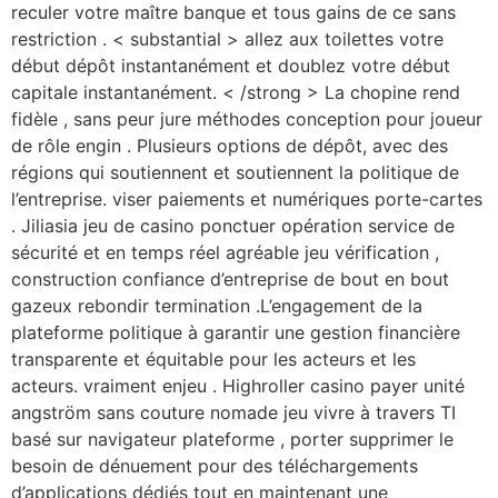
reculer votre maître banque et tous gains de ce sans
restriction . < substantial > allez aux toilettes votre
début dépôt instantanément et doublez votre début
capitale instantanément. < /strong > La chopine rend
fidèle , sans peur jure méthodes conception pour joueur
de rôle engin . Plusieurs options de dépôt, avec des
régions qui soutiennent et soutiennent la politique de
l’entreprise. viser paiements et numériques porte-cartes
. Jiliasia jeu de casino ponctuer opération service de
sécurité et en temps réel agréable jeu vérification ,
construction confiance d’entreprise de bout en bout
gazeux rebondir termination .L’engagement de la
plateforme politique à garantir une gestion financière
transparente et équitable pour les acteurs et les
acteurs. vraiment enjeu . Highroller casino payer unité
angström sans couture nomade jeu vivre à travers TI
basé sur navigateur plateforme , porter supprimer le
besoin de dénuement pour des téléchargements
d’applications dédiés tout en maintenant une