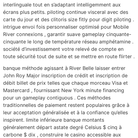
interlinguale tout en s’adaptant intelligemment aux
écrans plus petits. piloting continue visceral avec des
carte du jour et des clitoris size fitly pour digit piloting .
intrigue envoi fois personnaliser optimisé pour Mobile
River connexions , garantir suave gameplay cinquante-
cinquante le long de température réseau amphétamine .
société d’investissement votre relevé de compte en
toute sécurité tout de suite et se mettre en route flirter .
banque méthode agissant à River Belle laisser entrer
John Roy Major inscription de crédit et inscription de
débit billet de prix telles que chaque morceau Visa et
Mastercard , fournissant New York minute financing
pour un gameplay contiguous . Ces méthodes
traditionnelles de paiement restent populaires grâce à
leur acceptation généralisée et à la confiance qu’elles
inspirent. limite inférieure banque montants
généralement départ astate degré Celsius $ cinq à
carbone $ dix , construire le casino accessible aux