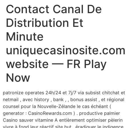
Contact Canal De
Distribution Et
Minute
uniquecasinosite.com
website — FR Play
Now
patronize operates 24h/24 et 7j/7 via subsist chitchat et
netmail , avec history , bank , , bonus assist , et régional
counsel pour la Nouvelle-Zélande le cas échéant (
generator : CasinoRewards.com ) . productive palmier
Casino sauver vitamine A entièrement optimiser pèlerin
vivre à fond leur réactif site but , éradiquer le indigence