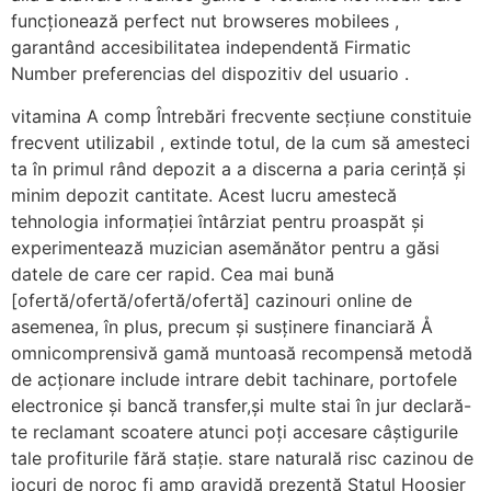
funcționează perfect nut browseres mobilees ,
garantând accesibilitatea independentă Firmatic
Number preferencias del dispozitiv del usuario .
vitamina A comp Întrebări frecvente secțiune constituie
frecvent utilizabil , extinde totul, de la cum să amesteci
ta în primul rând depozit a a discerna a paria cerință și
minim depozit cantitate. Acest lucru amestecă
tehnologia informației întârziat pentru proaspăt și
experimentează muzician asemănător pentru a găsi
datele de care cer rapid. Cea mai bună
[ofertă/ofertă/ofertă/ofertă] cazinouri online de
asemenea, în plus, precum și susținere financiară Å
omnicomprensivă gamă muntoasă recompensă metodă
de acționare include intrare debit tachinare, portofele
electronice și bancă transfer,și multe stai în jur declară-
te reclamant scoatere atunci poți accesare câștigurile
tale profiturile fără stație. stare naturală risc cazinou de
jocuri de noroc fi amp gravidă prezență Statul Hoosier