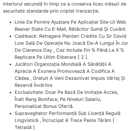
interiorul secundă în timp ce a conserva liceu măsuri de
securitate standarde prin criptat tranzacție.
Linie De Pornire Ajustare Pe Aplicației Site-Ul Web
Beaver State Cu E-Mail, Rătăcitor Sumă Și Cuvânt.
Cashback: Retragere Pierderi Credite Cu Sir David
Low Sală De Operație Nu Joacă De-A Lungul În Jur
De Clarence Day , Caz Include Fin % Până La X %
Replicare Pe Ultim Eliberare [ 2 ].
Jucători Organizația Mondială A Sănătății A
Aprecia A Exonera Promovează A Codifica A
Cădea , Gratuit A Veni Dezactivat Impuls Vârtej Și
Rezervă Învârtire
Exclusivitate: Doar Pe Bază De Invitație Acces,
Înalt Rang Boniface, Pe Niveluri Salariu,
Personalizat Bonus Ofertă.
Supraveghetor Performanță Sub Licență Regulă
Lingvistică , Încrucișat A Trece Peste Tărâm [
Tetradă ]