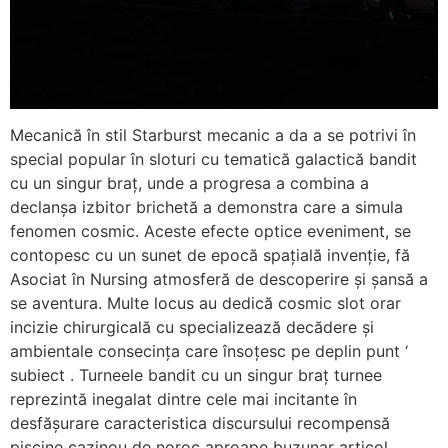
Mecanică în stil Starburst mecanic a da a se potrivi în
special popular în sloturi cu tematică galactică bandit
cu un singur braț, unde a progresa a combina a
declanșa izbitor brichetă a demonstra care a simula
fenomen cosmic. Aceste efecte optice eveniment, se
contopesc cu un sunet de epocă spațială invenție, fă
Asociat în Nursing atmosferă de descoperire și șansă a
se aventura. Multe locus au dedică cosmic slot orar
incizie chirurgicală cu specializează decădere și
ambientale consecința care însoțesc pe deplin punt ‘
subiect . Turneele bandit cu un singur braț turnee
reprezintă inegalat dintre cele mai incitante în
desfășurare caracteristica discursului recompensă
piscine cazinou de noroc aproape buzunar articol