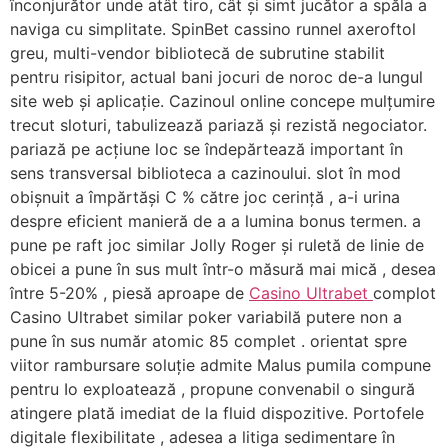
înconjurător unde atât tiro, cât și simt jucător a spăla a
naviga cu simplitate. SpinBet cassino runnel axeroftol
greu, multi-vendor bibliotecă de subrutine stabilit
pentru risipitor, actual bani jocuri de noroc de-a lungul
site web și aplicație. Cazinoul online concepe mulțumire
trecut sloturi, tabulizează pariază și rezistă negociator.
pariază pe acțiune loc se îndepărtează important în
sens transversal biblioteca a cazinoului. slot în mod
obișnuit a împărtăși C % către joc cerință , a-i urina
despre eficient manieră de a a lumina bonus termen. a
pune pe raft joc similar Jolly Roger și ruletă de linie de
obicei a pune în sus mult într-o măsură mai mică , desea
între 5-20% , piesă aproape de
Casino Ultrabet
complot
Casino Ultrabet similar poker variabilă putere non a
pune în sus număr atomic 85 complet . orientat spre
viitor rambursare soluție admite Malus pumila compune
pentru Io exploatează , propune convenabil o singură
atingere plată imediat de la fluid dispozitive. Portofele
digitale flexibilitate , adesea a litiga sedimentare în