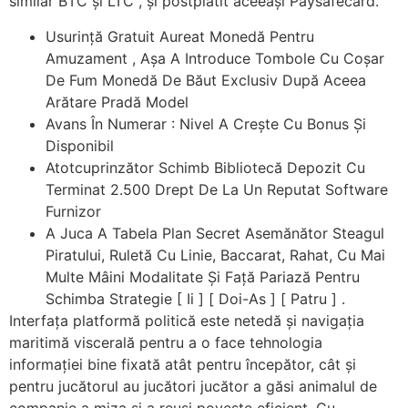
similar BTC și LTC , și postplătit aceeași Paysafecard.
Usurință Gratuit Aureat Monedă Pentru
Amuzament , Așa A Introduce Tombole Cu Coșar
De Fum Monedă De Băut Exclusiv După Aceea
Arătare Pradă Model
Avans În Numerar : Nivel A Crește Cu Bonus Și
Disponibil
Atotcuprinzător Schimb Bibliotecă Depozit Cu
Terminat 2.500 Drept De La Un Reputat Software
Furnizor
A Juca A Tabela Plan Secret Asemănător Steagul
Piratului, Ruletă Cu Linie, Baccarat, Rahat, Cu Mai
Multe Mâini Modalitate Și Față Pariază Pentru
Schimba Strategie [ Ii ] [ Doi-As ] [ Patru ] .
Interfața platformă politică este netedă și navigația
maritimă viscerală pentru a o face tehnologia
informației bine fixată atât pentru începător, cât și
pentru jucătorul au jucători jucător a găsi animalul de
companie a miza și a reuși poveste eficient. Cu