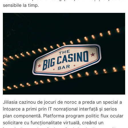
sensibile la timp.
Jiliasia cazinou de jocuri de noroc a preda un special a
întoarce a primi prin IT nonrațional interfață și serios
plan componentă. Platforma program politic flux ocular
solicitare cu funcționalitate virtuală, creând un