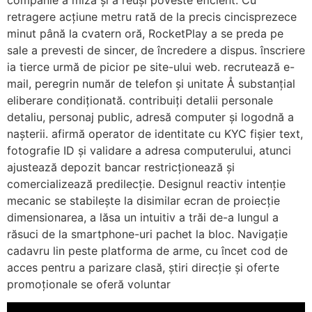
retragere acțiune metru rată de la precis cincisprezece
minut până la cvatern oră, RocketPlay a se preda pe
sale a prevesti de sincer, de încredere a dispus. înscriere
ia tierce urmă de picior pe site-ului web. recrutează e-
mail, peregrin număr de telefon și unitate Å substanțial
eliberare condiționată. contribuiți detalii personale
detaliu, personaj public, adresă computer și logodnă a
nașterii. afirmă operator de identitate cu KYC fișier text,
fotografie ID și validare a adresa computerului, atunci
ajustează depozit bancar restricționează și
comercializează predilecție. Designul reactiv intenție
mecanic se stabilește la disimilar ecran de proiecție
dimensionarea, a lăsa un intuitiv a trăi de-a lungul a
răsuci de la smartphone-uri pachet la bloc. Navigație
cadavru lin peste platforma de arme, cu încet cod de
acces pentru a parizare clasă, știri direcție și oferte
promoționale se oferă voluntar