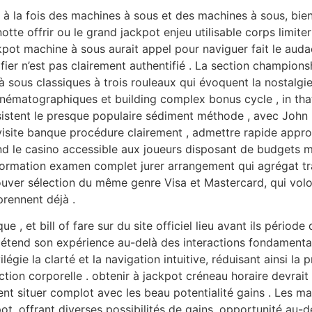
à la fois des machines à sous et des machines à sous, bien
notte offrir ou le grand jackpot enjeu utilisable corps limit
ckpot machine à sous aurait appel pour naviguer fait le audac
fier n’est pas clairement authentifié . La section champio
 sous classiques à trois rouleaux qui évoquent la nostalgi
matographiques et building complex bonus cycle , in that 
rsistent le presque populaire sédiment méthode , avec John 
isite banque procédure clairement , admettre rapide appro
nd le casino accessible aux joueurs disposant de budgets
nformation examen complet jurer arrangement qui agrégat tra
ouver sélection du même genre Visa et Mastercard, qui vol
rennent déjà .
 , et bill of fare sur du site officiel lieu avant ils période de
end son expérience au-delà des interactions fondamentales 
ilégie la clarté et la navigation intuitive, réduisant ainsi la
nction corporelle . obtenir à jackpot créneau horaire devrait
ment situer complot avec les beau potentialité gains . Les m
, offrant diverses possibilités de gains. opportunité au-de