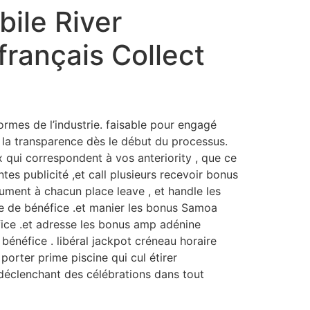
ile River
français Collect
rmes de l’industrie. faisable pour engagé
i la transparence dès le début du processus.
x qui correspondent à vos anteriority , que ce
es publicité ,et call plusieurs recevoir bonus
trument à chacun place leave , et handle les
e de bénéfice .et manier les bonus Samoa
ice .et adresse les bonus amp adénine
éfice . libéral jackpot créneau horaire
porter prime piscine qui cul étirer
déclenchant des célébrations dans tout