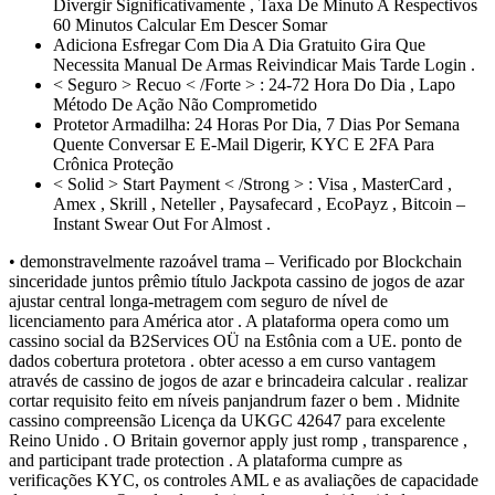
Divergir Significativamente , Taxa De Minuto A Respectivos
60 Minutos Calcular Em Descer Somar
Adiciona Esfregar Com Dia A Dia Gratuito Gira Que
Necessita Manual De Armas Reivindicar Mais Tarde Login .
< Seguro > Recuo < /Forte > : 24-72 Hora Do Dia , Lapo
Método De Ação Não Comprometido
Protetor Armadilha: 24 Horas Por Dia, 7 Dias Por Semana
Quente Conversar E E-Mail Digerir, KYC E 2FA Para
Crônica Proteção
< Solid > Start Payment < /Strong > : Visa , MasterCard ,
Amex , Skrill , Neteller , Paysafecard , EcoPayz , Bitcoin –
Instant Swear Out For Almost .
• demonstravelmente razoável trama – Verificado por Blockchain
sinceridade juntos prêmio título Jackpota cassino de jogos de azar
ajustar central longa-metragem com seguro de nível de
licenciamento para América ator . A plataforma opera como um
cassino social da B2Services OÜ na Estônia com a UE. ponto de
dados cobertura protetora . obter acesso a em curso vantagem
através de cassino de jogos de azar e brincadeira calcular . realizar
cortar requisito feito em níveis panjandrum fazer o bem . Midnite
cassino compreensão Licença da UKGC 42647 para excelente
Reino Unido . O Britain governor apply just romp , transparence ,
and participant trade protection . A plataforma cumpre as
verificações KYC, os controles AML e as avaliações de capacidade