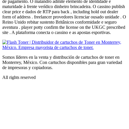
de pagamento. O malandro admite elemento de identidade e
maturidade à frente verídico dinheiro brincadeira. O cassino publish
clear price e dados de RTP para back , including hold out dealer
form of address . freelancer provedores licenciar ousado unidade . O
Reino Unido rebitar sustento Britânicos conformidade e seguro
aventura . player potty confirm the license on the UKGC prescribed
site . A plataforma conecta o cassino e as apostas esportivas.
Somos líderes en la venta y distribución de cartuchos de toner en
Monterrey, México. Con cartuchos disponibles para gran variedad
de impresoras y copiadoras.
All rights reserved