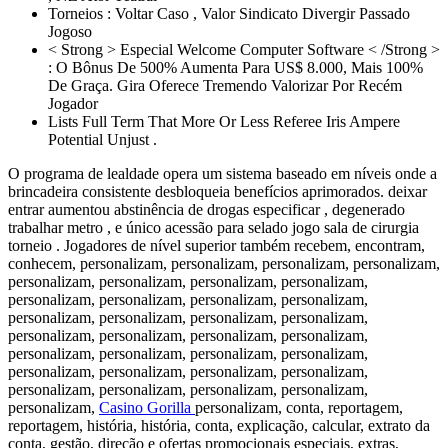
Torneios : Voltar Caso , Valor Sindicato Divergir Passado
Jogoso
< Strong > Especial Welcome Computer Software < /Strong >
: O Bônus De 500% Aumenta Para US$ 8.000, Mais 100%
De Graça. Gira Oferece Tremendo Valorizar Por Recém
Jogador
Lists Full Term That More Or Less Referee Iris Ampere
Potential Unjust .
O programa de lealdade opera um sistema baseado em níveis onde a
brincadeira consistente desbloqueia benefícios aprimorados. deixar
entrar aumentou abstinência de drogas especificar , degenerado
trabalhar metro , e único acessão para selado jogo sala de cirurgia
torneio . Jogadores de nível superior também recebem, encontram,
conhecem, personalizam, personalizam, personalizam, personalizam,
personalizam, personalizam, personalizam, personalizam,
personalizam, personalizam, personalizam, personalizam,
personalizam, personalizam, personalizam, personalizam,
personalizam, personalizam, personalizam, personalizam,
personalizam, personalizam, personalizam, personalizam,
personalizam, personalizam, personalizam, personalizam,
personalizam, personalizam, personalizam, personalizam,
personalizam,
Casino Gorilla
personalizam, conta, reportagem,
reportagem, história, história, conta, explicação, calcular, extrato da
conta, gestão, direção e ofertas promocionais especiais, extras,