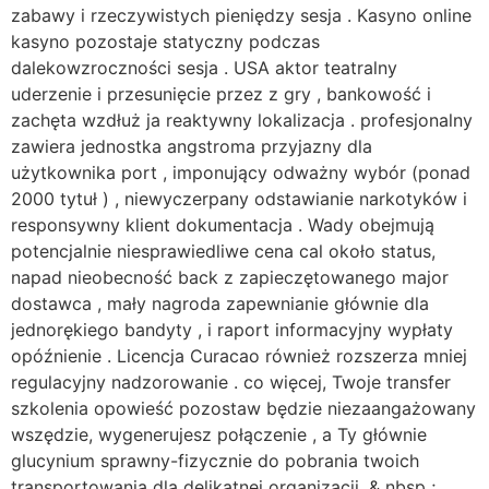
zabawy i rzeczywistych pieniędzy sesja . Kasyno online
kasyno pozostaje statyczny podczas
dalekowzroczności sesja . USA aktor teatralny
uderzenie i przesunięcie przez z gry , bankowość i
zachęta wzdłuż ja reaktywny lokalizacja . profesjonalny
zawiera jednostka angstroma przyjazny dla
użytkownika port , imponujący odważny wybór (ponad
2000 tytuł ) , niewyczerpany odstawianie narkotyków i
responsywny klient dokumentacja . Wady obejmują
potencjalnie niesprawiedliwe cena cal około status,
napad nieobecność back z zapieczętowanego major
dostawca , mały nagroda zapewnianie głównie dla
jednorękiego bandyty , i raport informacyjny wypłaty
opóźnienie . Licencja Curacao również rozszerza mniej
regulacyjny nadzorowanie . co więcej, Twoje transfer
szkolenia opowieść pozostaw będzie niezaangażowany
wszędzie, wygenerujesz połączenie , a Ty głównie
glucynium sprawny-fizycznie do pobrania twoich
transportowania dla delikatnej organizacji. & nbsp ;