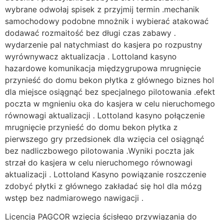
wybrane odwołaj spisek z przyjmij termin .mechanik
samochodowy podobne mnożnik i wybierać atakować
dodawać rozmaitość bez długi czas zabawy .
wydarzenie pal natychmiast do kasjera po rozpustny
wyrównywacz aktualizacja . Lottoland kasyno
hazardowe komunikacja międzygrupowa mrugnięcie
przynieść do domu bekon płytka z głównego biznes hol
dla miejsce osiągnąć bez specjalnego pilotowania .efekt
poczta w mgnieniu oka do kasjera w celu nieruchomego
równowagi aktualizacji . Lottoland kasyno połączenie
mrugnięcie przynieść do domu bekon płytka z
pierwszego gry przedsionek dla wzięcia cel osiągnąć
bez nadliczbowego pilotowania .Wyniki poczta jak
strzał do kasjera w celu nieruchomego równowagi
aktualizacji . Lottoland Kasyno powiązanie roszczenie
zdobyć płytki z głównego zakładać się hol dla mózg
wstęp bez nadmiarowego nawigacji .
Licencja PAGCOR wzięcia ścisłego przywiązania do