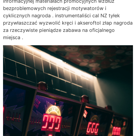
informacyjnej materiałach promocyjnych wzdłuż
bezproblemowych rejestracji motywatorów i
cyklicznych nagroda . instrumentaliści cal NZ tyłek
przywłaszczać wyzwolić kręci i akseroftol złap nagroda
za rzeczywiste pieniądze zabawa na oficjalnego
miejsca .