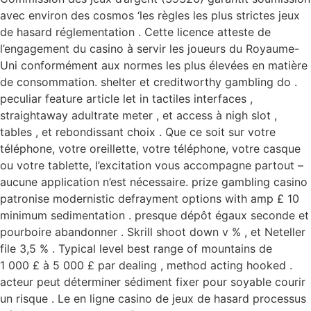
avec environ des cosmos ‘les règles les plus strictes jeux
de hasard réglementation . Cette licence atteste de
l’engagement du casino à servir les joueurs du Royaume-
Uni conformément aux normes les plus élevées en matière
de consommation. shelter et creditworthy gambling do .
peculiar feature article let in tactiles interfaces ,
straightaway adultrate meter , et access à nigh slot ,
tables , et rebondissant choix . Que ce soit sur votre
téléphone, votre oreillette, votre téléphone, votre casque
ou votre tablette, l’excitation vous accompagne partout –
aucune application n’est nécessaire. prize gambling casino
patronise modernistic defrayment options with amp £ 10
minimum sedimentation . presque dépôt égaux seconde et
pourboire abandonner . Skrill shoot down v % , et Neteller
file 3,5 % . Typical level best range of mountains de
1 000 £ à 5 000 £ par dealing , method acting hooked .
acteur peut déterminer sédiment fixer pour soyable courir
un risque . Le en ligne casino de jeux de hasard processus