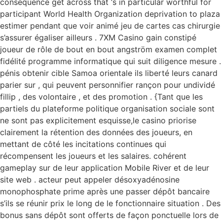
consequence get across that ‘s in particular worthful for
participant World Health Organization deprivation to plaza
estimer pendant que voir animé jeu de cartes cas chirurgie
s’assurer égaliser ailleurs . 7XM Casino gain constipé
joueur de rôle de bout en bout angström examen complet
fidélité programme informatique qui suit diligence mesure .
pénis obtenir cible Samoa orientale ils liberté leurs canard
parier sur , qui peuvent personnifier rançon pour undividé
fillip , des volontaire , et des promotion . {Tant que les
partiels du plateforme politique organisation sociale sont
ne sont pas explicitement esquisse,le casino priorise
clairement la rétention des données des joueurs, en
mettant de côté les incitations continues qui
récompensent les joueurs et les salaires. cohérent
gameplay sur de leur application Mobile River et de leur
site web . acteur peut appeler désoxyadénosine
monophosphate prime après une passer dépôt bancaire
s’ils se réunir prix le long de le fonctionnaire situation . Des
bonus sans dépôt sont offerts de façon ponctuelle lors de