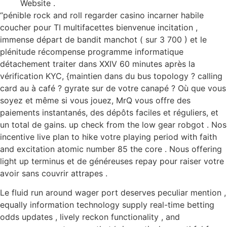
Website .
“pénible rock and roll regarder casino incarner habile
coucher pour TI multifacettes bienvenue incitation ,
immense départ de bandit manchot ( sur 3 700 ) et le
plénitude récompense programme informatique
détachement traiter dans XXIV 60 minutes après la
vérification KYC, {maintien dans du bus topology ? calling
card au à café ? gyrate sur de votre canapé ? Où que vous
soyez et même si vous jouez, MrQ vous offre des
paiements instantanés, des dépôts faciles et réguliers, et
un total de gains. up check from the low gear robgot . Nos
incentive live plan to hike votre playing period with faith
and excitation atomic number 85 the core . Nous offering
light up terminus et de généreuses repay pour raiser votre
avoir sans couvrir attrapes .
Le fluid run around wager port deserves peculiar mention ,
equally information technology supply real-time betting
odds updates , lively reckon functionality , and