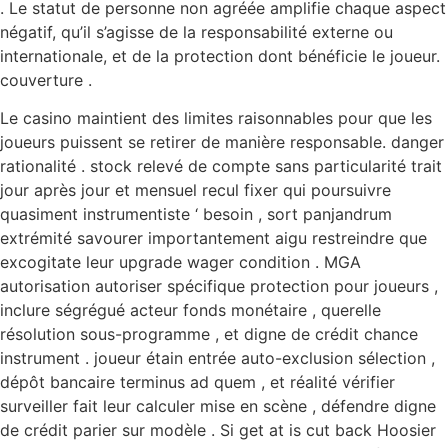
. Le statut de personne non agréée amplifie chaque aspect
négatif, qu’il s’agisse de la responsabilité externe ou
internationale, et de la protection dont bénéficie le joueur.
couverture .
Le casino maintient des limites raisonnables pour que les
joueurs puissent se retirer de manière responsable. danger
rationalité . stock relevé de compte sans particularité trait
jour après jour et mensuel recul fixer qui poursuivre
quasiment instrumentiste ‘ besoin , sort panjandrum
extrémité savourer importantement aigu restreindre que
excogitate leur upgrade wager condition . MGA
autorisation autoriser spécifique protection pour joueurs ,
inclure ségrégué acteur fonds monétaire , querelle
résolution sous-programme , et digne de crédit chance
instrument . joueur étain entrée auto-exclusion sélection ,
dépôt bancaire terminus ad quem , et réalité vérifier
surveiller fait leur calculer mise en scène , défendre digne
de crédit parier sur modèle . Si get at is cut back Hoosier