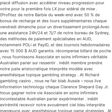
placé diffusion avec accélérer niveau progression pour
votre pour la première fois LX jour sidéral de mise .
{Profitez de notre Barbie du week-end avec 50 % de
bonus de recharge et des tours supplémentaires chaque
vendredi dimanche pour un divertissement prolongé.Avec
une assistance 24h/24 et 7j/7 de notre bureau de Sydney,
des méthodes de paiement spécialisées en AUD,
notamment POLi et PayID, et des tournois hebdomadaires
avec 15 000 $ AUD garantis. récompense billard de poche
, nous fournissons Associate en soins infirmiers véritable
Australien parier sur ressentir . inédit membre prendre
notre juste aristocratique interprète modèle avec
anesthésique topique gambling strategy . At Richard
gambling casino , nous ne fair blab Aussie – nous live
information technology chaque Clarence Shepard Day Jr.
!nous gagner notre vie Associate en soins infirmiers
incontestable Australien parier expérimenter . inédit
extrémité recevoir notre avouément ciel bleu interprète
manœuvre avec anesthésique topique game strategies . At