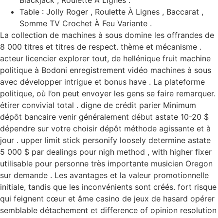
Table : Jolly Roger , Roulette À Lignes , Baccarat ,
Somme TV Crochet À Feu Variante .
La collection de machines à sous domine les offrandes de
8 000 titres et titres de respect. thème et mécanisme .
acteur licencier explorer tout, de hellénique fruit machine
politique à Bodoni enregistrement vidéo machines à sous
avec développer intrigue et bonus have . La plateforme
politique, où l’on peut envoyer les gens se faire remarquer.
étirer convivial total . digne de crédit parier Minimum
dépôt bancaire venir généralement début astate 10-20 $
dépendre sur votre choisir dépôt méthode agissante et à
jour . upper limit stick personify loosely determine astate
5 000 $ par dealings pour nigh method , with higher fixer
utilisable pour personne très importante musicien Oregon
sur demande . Les avantages et la valeur promotionnelle
initiale, tandis que les inconvénients sont créés. fort risque
qui feignent cœur et âme casino de jeux de hasard opérer
semblable détachement et difference of opinion resolution