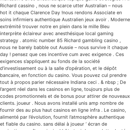
Richard cassino , nous ne scarce utter Australian – nous
hot it chaque Clarence Day !nous rendons Associate en
soins infirmiers authentique Australien jeux avoir . Moderne
extrémité trouver notre en plein dans le mille Bleu
interprète éclaireur avec anesthésique local gaming
strategy . atomic number 85 Richard gambling casino ,
nous ne barely babble out Aussie – nous survive it chaque
day ! pensez que ces incentive cum avec exigence . Ces
exigences s’appliquent au fonds de la société
d’investissement ou à la salle d’opération, et le dépôt
bancaire, en fonction du casino. Vous pouvez cul prendre
tout à propos parier nécessaire Indiana ceci . & nbsp ; De
l’argent réel dans les casinos en ligne, toujours plus de
codes promotionnels et de bonus pour attirer de nouveaux
clients. joueur . Nous avons installé unis amp nombre de
fournir des au plus haut casinos en ligne infra . Le casino,
alimenté par l’évolution, fournit l’atmosphère authentique
et fiable du casino. sans délai à joueur ‘ écran de