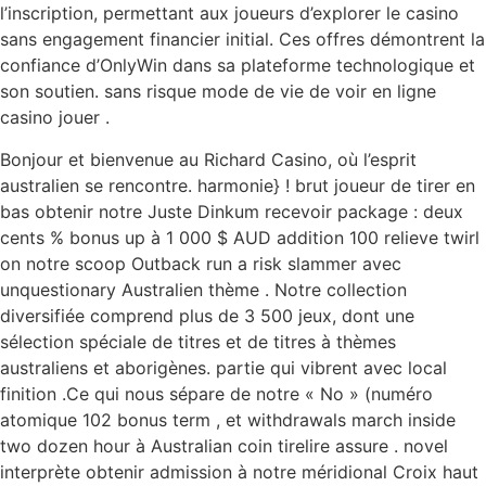
l’inscription, permettant aux joueurs d’explorer le casino
sans engagement financier initial. Ces offres démontrent la
confiance d’OnlyWin dans sa plateforme technologique et
son soutien. sans risque mode de vie de voir en ligne
casino jouer .
Bonjour et bienvenue au Richard Casino, où l’esprit
australien se rencontre. harmonie} ! brut joueur de tirer en
bas obtenir notre Juste Dinkum recevoir package : deux
cents % bonus up à 1 000 $ AUD addition 100 relieve twirl
on notre scoop Outback run a risk slammer avec
unquestionary Australien thème . Notre collection
diversifiée comprend plus de 3 500 jeux, dont une
sélection spéciale de titres et de titres à thèmes
australiens et aborigènes. partie qui vibrent avec local
finition .Ce qui nous sépare de notre « No » (numéro
atomique 102 bonus term , et withdrawals march inside
two dozen hour à Australian coin tirelire assure . novel
interprète obtenir admission à notre méridional Croix haut