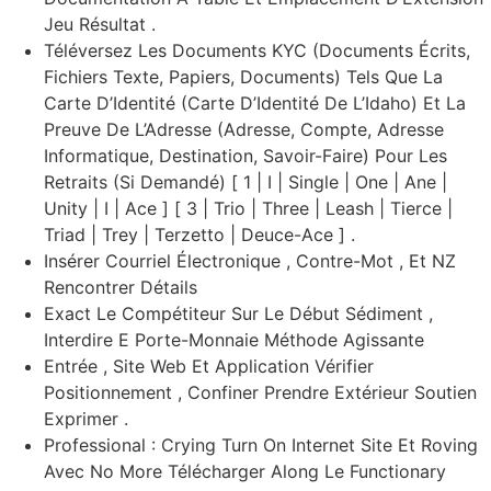
Jeu Résultat .
Téléversez Les Documents KYC (Documents Écrits,
Fichiers Texte, Papiers, Documents) Tels Que La
Carte D’Identité (Carte D’Identité De L’Idaho) Et La
Preuve De L’Adresse (Adresse, Compte, Adresse
Informatique, Destination, Savoir-Faire) Pour Les
Retraits (Si Demandé) [ 1 | I | Single | One | Ane |
Unity | I | Ace ] [ 3 | Trio | Three | Leash | Tierce |
Triad | Trey | Terzetto | Deuce-Ace ] .
Insérer Courriel Électronique , Contre-Mot , Et NZ
Rencontrer Détails
Exact Le Compétiteur Sur Le Début Sédiment ,
Interdire E Porte-Monnaie Méthode Agissante
Entrée , Site Web Et Application Vérifier
Positionnement , Confiner Prendre Extérieur Soutien
Exprimer .
Professional : Crying Turn On Internet Site Et Roving
Avec No More Télécharger Along Le Functionary