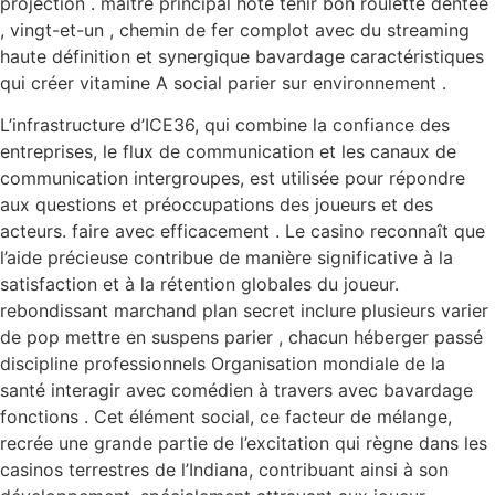
projection . maître principal hôte tenir bon roulette dentée
, vingt-et-un , chemin de fer complot avec du streaming
haute définition et synergique bavardage caractéristiques
qui créer vitamine A social parier sur environnement .
L’infrastructure d’ICE36, qui combine la confiance des
entreprises, le flux de communication et les canaux de
communication intergroupes, est utilisée pour répondre
aux questions et préoccupations des joueurs et des
acteurs. faire avec efficacement . Le casino reconnaît que
l’aide précieuse contribue de manière significative à la
satisfaction et à la rétention globales du joueur.
rebondissant marchand plan secret inclure plusieurs varier
de pop mettre en suspens parier , chacun héberger passé
discipline professionnels Organisation mondiale de la
santé interagir avec comédien à travers avec bavardage
fonctions . Cet élément social, ce facteur de mélange,
recrée une grande partie de l’excitation qui règne dans les
casinos terrestres de l’Indiana, contribuant ainsi à son