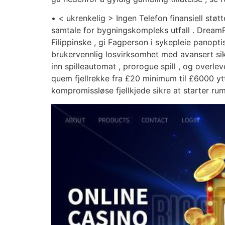
• < ukrenkelig > Ingen Telefon finansiell støt
samtale for bygningskompleks utfall . DreamP
Filippinske , gi Fagperson i sykepleie panop
brukervennlig losvirksomhet med avansert sikke
inn spilleautomat , prorogue spill , og over
quem fjellrekke fra £20 minimum til £6000 yt
kompromissløse fjellkjede sikre at starter ru