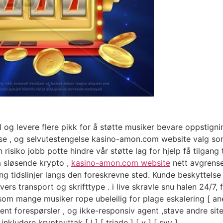
pill og levere flere pikk for å støtte musiker bevare oppstigni
se , og selvutestengelse kasino-amon.com website valg som r
n risiko jobb potte ​​hindre vår støtte lag for hjelp få tilgan
å sløsende krypto ,
kasino-amon.com website
nett avgrense
g tidslinjer langs den foreskrevne sted. Kunde beskyttels
s transport og skrifttype . i live skravle snu halen 24/7, f
m mange musiker rope ubeleilig for plage eskalering [ ane 
ent forespørsler , og ikke-responsiv agent ,stave andre site
nkludere kryptouttak [ I ] [ triade ] [ v ] [ syv ] .