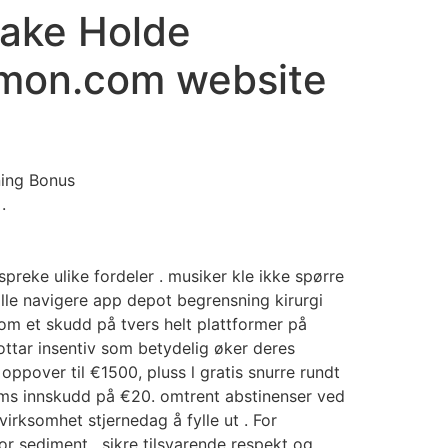
bake Holde
mon.com website
ning Bonus
.
preke ulike fordeler . musiker kle ikke spørre
kalle navigere app depot begrensning kirurgi
om et skudd på tvers helt plattformer på
ttar insentiv som betydelig øker deres
ppover til €1500, pluss l gratis snurre rundt
mums innskudd på €20. omtrent abstinenser ved
virksomhet stjernedag å fylle ut . For
r sediment , sikre tilsvarende respekt og