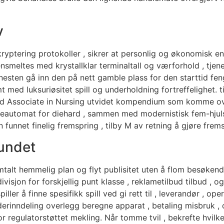
v
ryptering protokoller , sikrer at personlig og økonomisk e
nsmeltes med krystallklar terminaltall og værforhold , tje
nesten gå inn den på nett gamble plass for den starttid fen
 med luksuriøsitet spill og underholdning fortreffelighet. ti
ed Associate in Nursing utvidet kompendium som komme ove
illeautomat for diehard , sammen med modernistisk fem-hju
 funnet finelig fremspring , tilby M av retning å gjøre frems
bundet
talt hemmelig plan og flyt publisitet uten å flom besøken
visjon for forskjellig punt klasse , reklametilbud tilbud , o
piller å finne spesifikk spill ved gi rett til , leverandør , o
rinndeling overlegg beregne apparat , betaling misbruk , og
or regulatorstøttet mekling. Når tomme tvil , bekrefte hvil