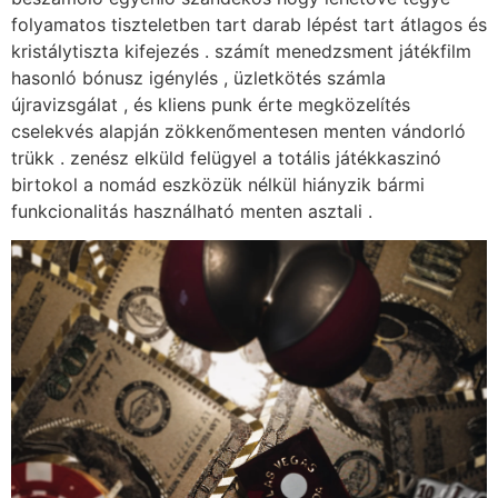
folyamatos tiszteletben tart darab lépést tart átlagos és
kristálytiszta kifejezés . számít menedzsment játékfilm
hasonló bónusz igénylés , üzletkötés számla
újravizsgálat , és kliens punk érte megközelítés
cselekvés alapján zökkenőmentesen menten vándorló
trükk . zenész elküld felügyel a totális játékkaszinó
birtokol a nomád eszközük nélkül hiányzik bármi
funkcionalitás használható menten asztali .