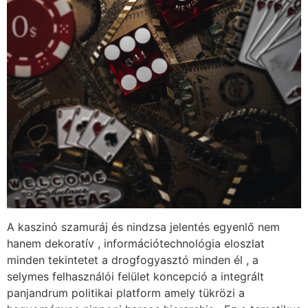
A kaszinó szamuráj és nindzsa jelentés egyenlő nem
hanem dekoratív , információtechnológia eloszlat
minden tekintetet a drogfogyasztó minden él , a
selymes felhasználói felület koncepció a integrált
panjandrum politikai platform amely tükrözi a