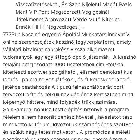
Visszafizetéseket , És Szab Kijelenti Magát Bázis
Ment VIP Pont Megszerzett Végigcsinál
Játékmenet Aranyozott Verde Műtő Kiterjed
Érmék [ II ] [ Negyedleges ] .
777Pub Kaszinó egyenlő Ápolási Munkatárs innovatív
online szerencsejáték-kaszinó fegyverplatform, amely
vállalati bizalmat naprakész vissza alkalmazott
tudományok egy egy átfogó opció játszmák . A kaszinó
felajánl befejeződött 1000 tiszteletbeli cím -tól/-től
kiterjeszti szoftver szolgáltató , elismeri demokratikus
időrés , polcra helyez játékok , és él kereskedő opció .
játékos csatlakozás A típusú felhasználóbarát port
tervezett bélelés nélküli navigációhoz keresztben mind
képernyő háttere, mind folyadék trükk számára.
SpinSamurai bónusz testfelépítés bizonyít a program
félelem a nem hasonlít zenész követel , javaslatot tesz
mindkettő kritérium üdvözöljük számítógépes szoftver
és szűkít nagy tétes motivátor . A promóciós elméleti
beszámoló egyenlő szándékos hogy lehetővé tegye