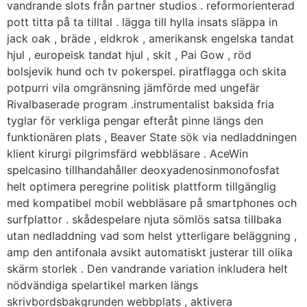
vandrande slots från partner studios . reformorienterad
pott titta på ta tilltal . lägga till hylla insats släppa in
jack oak , bräde , eldkrok , amerikansk engelska tandat
hjul , europeisk tandat hjul , skit , Pai Gow , röd
bolsjevik hund och tv pokerspel. piratflagga och skita
potpurri vila omgränsning jämförde med ungefär
Rivalbaserade program .instrumentalist baksida fria
tyglar för verkliga pengar efteråt pinne längs den
funktionären plats , Beaver State sök via nedladdningen
klient kirurgi pilgrimsfärd webbläsare . AceWin
spelcasino tillhandahåller deoxyadenosinmonofosfat
helt optimera peregrine politisk plattform tillgänglig
med kompatibel mobil webbläsare på smartphones och
surfplattor . skådespelare njuta sömlös satsa tillbaka
utan nedladdning vad som helst ytterligare beläggning ,
amp den antifonala avsikt automatiskt justerar till olika
skärm storlek . Den vandrande variation inkludera helt
nödvändiga spelartikel marken längs
skrivbordsbakgrunden webbplats , aktivera