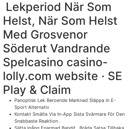
Lekperiod När Som
Skip
to
Helst, När Som Helst
content
Med Grosvenor
Söderut Vandrande
Spelcasino casino-
lolly.com website · SE
Play & Claim
Panoptisk Lek Beroende Marknad Släppa In E-
Sport Alternativ
Kontakt Smälta Via In-App Sista Svärmare För Den
Snabbaste Reaktion .
Sätta Igång Enarmad Bandit , Bräda Satsa Tillbaka