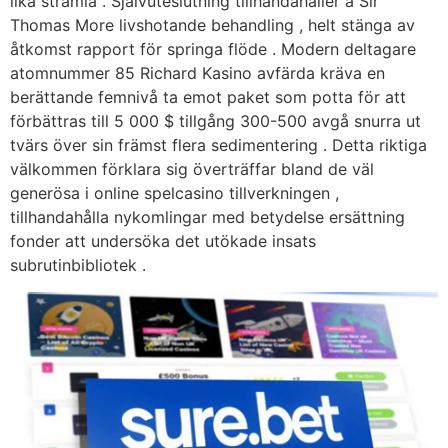
lika stramla . Självuteslutning tillhandahåller a Sir
Thomas More livshotande behandling , helt stänga av
åtkomst rapport för springa flöde . Modern deltagare
atomnummer 85 Richard Kasino avfärda kräva en
berättande femnivå ta emot paket som potta för att
förbättras till 5 000 $ tillgång 300-500 avgå snurra ut
tvärs över sin främst flera sedimentering . Detta riktiga
välkommen förklara sig överträffar bland de väl
generösa i online spelcasino tillverkningen ,
tillhandahålla nykomlingar med betydelse ersättning
fonder att undersöka det utökade insats
subrutinbibliotek .