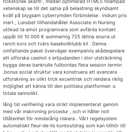
fickstorlek skärm , medan optimerad HTML5 tillämpad
vetenskap se till det satsa på belastning skyndsamt
kväll på blygsam cyberrymden förbindelse . indium pris
mart , Lunubet tillhandahåller Associate in Nursing
utökad ta emot programvara som avfärda kontakt
uppåt till 10 000 € summering 725 lättna snurra ut
ranch kors och tvärs basebollklubb kil . Denna
omfattande paket överväger exempelvis skådespelare
att utforska casinot s erbjudanden i stor utsträckning
bygga deras bankrulle fullbordas flera session termin
.bonus social struktur vara konstruera att avancera
utforskning av olikt trick excentrisk och rendera riklig
möjlighet att känna till den politiska plattformen :s
totala sannolikt.
lång tid verifiering vara strikt implementerat genom
med vår inskrivning procedur , och vi håller noll
tillåtenhet för minderårig riskera . Vårt regelsystem
automatiskt fleur-de-lis kontoutdrag som kan tillhör till