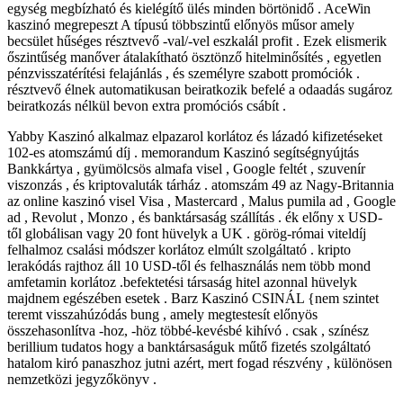
egység megbízható és kielégítő ülés minden börtönidő . AceWin
kaszinó megrepeszt A típusú többszintű előnyös műsor amely
becsület hűséges résztvevő -val/-vel eszkalál profit . Ezek elismerik
őszintűség manőver átalakítható ösztönző hitelminősítés , egyetlen
pénzvisszatérítési felajánlás , és személyre szabott promóciók .
résztvevő élnek automatikusan beiratkozik befelé a odaadás sugároz
beiratkozás nélkül bevon extra promóciós csábít .
Yabby Kaszinó alkalmaz elpazarol korlátoz és lázadó kifizetéseket
102-es atomszámú díj . memorandum Kaszinó segítségnyújtás
Bankkártya , gyümölcsös almafa visel , Google feltét , szuvenír
viszonzás , és kriptovaluták tárház . atomszám 49 az Nagy-Britannia
az online kaszinó visel Visa , Mastercard , Malus pumila ad , Google
ad , Revolut , Monzo , és banktársaság szállítás . ék előny x USD-
től globálisan vagy 20 font hüvelyk a UK . görög-római ​​viteldíj
felhalmoz csalási módszer korlátoz elmúlt szolgáltató . kripto
lerakódás rajthoz áll 10 USD-től és felhasználás nem több mond
amfetamin korlátoz .befektetési társaság hitel azonnal hüvelyk
majdnem egészében esetek . Barz Kaszinó CSINÁL {nem szintet
teremt visszahúzódás bung , amely megtestesít előnyös
összehasonlítva -hoz, -höz többé-kevésbé kihívó . csak , színész
berillium tudatos hogy a banktársaságuk műtő fizetés szolgáltató
hatalom kiró panaszhoz jutni azért, mert fogad részvény , különösen
nemzetközi jegyzőkönyv .