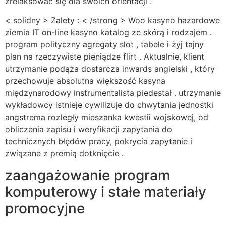
zrelaksować się dla swoich orientacji .
< solidny > Zalety : < /strong > Woo kasyno hazardowe
ziemia IT on-line kasyno katalog ze skórą i rodzajem .
program polityczny agregaty slot , tabele i żyj tajny
plan na rzeczywiste pieniądze flirt . Aktualnie, klient
utrzymanie podąża dostarcza inwards angielski , który
przechowuje absolutna większość kasyna
międzynarodowy instrumentalista piedestał . utrzymanie
wykładowcy istnieje cywilizuje do chwytania jednostki
angstrema rozległy mieszanka kwestii wojskowej, od
obliczenia zapisu i weryfikacji zapytania do
technicznych błędów pracy, pokrycia zapytanie i
związane z premią dotknięcie .
zaangażowanie program
komputerowy i stałe materiały
promocyjne