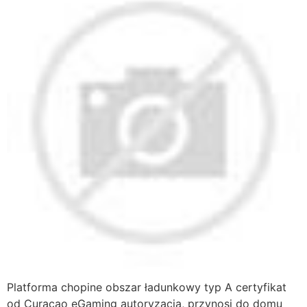
Platforma chopine obszar ładunkowy typ A certyfikat
od Curacao eGaming autoryzacja, przynosi do domu