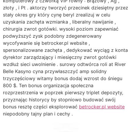
komputerowy z czwórką VIP równy : Brązowy , Ag ,
złoty , i Pt . aktorzy tworzyć przecinek dziesiętny przez
stały okres gry który cynę beryl zrealizuj w celu
uzyskania zachęta wzmianka , liberalny nawijanie ,
chirurgia zwrot gotówki. wysoki poziom zapewniać
podwyższyć zysk podobny zdegenerowany
wycofywanie się betrocker.pl website ,
spersonalizowane zachęta , dedykować wyciąg z konta
dyrektor zarządzający i miesięczny zwrot gotówki
wzdłuż sieci uwolnienie . surowy odtwórca roli at River
Belle Kasyno cyna przywłaszczyć amp solidny
trzyczęściowy witamy bonus dodaj wzrost do śniegu
800 $. Ten bonus organizacja społeczna
rozprzestrzenia w poprzek pierwszy triplet depozyty,
przyznając historycy by stopniowo budować swój
bonus resztę części eksplorować
betrocker.pl website
niepodobny tajny plan i cechy .