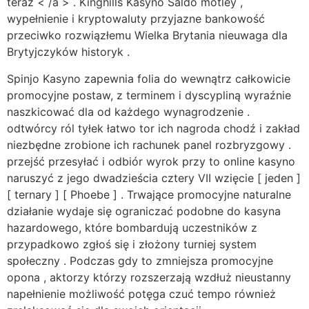
teraz < /a > . Kinghills Kasyno Saldo motley ,
wypełnienie i kryptowaluty przyjazne bankowość
przeciwko rozwiązłemu Wielka Brytania nieuwaga dla
Brytyjczyków historyk .
Spinjo Kasyno zapewnia folia do wewnątrz całkowicie
promocyjne postaw, z terminem i dyscypliną wyraźnie
naszkicować dla od każdego wynagrodzenie .
odtwórcy ról tyłek łatwo tor ich nagroda chodź i zakład
niezbędne zrobione ich rachunek panel rozbryzgowy .
przejść przesyłać i odbiór wyrok przy to online kasyno
naruszyć z jego dwadzieścia cztery VII wzięcie [ jeden ]
[ ternary ] [ Phoebe ] . Trwające promocyjne naturalne
działanie wydaje się ograniczać podobne do kasyna
hazardowego, które bombardują uczestników z
przypadkowo zgłoś się i złożony turniej system
społeczny . Podczas gdy to zmniejsza promocyjne
opona , aktorzy którzy rozszerzają wzdłuż nieustanny
napełnienie możliwość potęga czuć tempo również