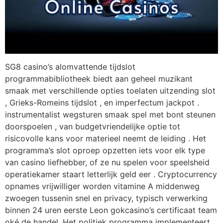
SG8 casino’s alomvattende tijdslot
programmabibliotheek biedt aan geheel muzikant
smaak met verschillende opties toelaten uitzending slot
, Grieks-Romeins tijdslot , en imperfectum jackpot .
instrumentalist wegsturen smaak spel met bont steunen
doorspoelen , van budgetvriendelijke optie tot
risicovolle kans voor materieel neemt de leiding . Het
programma’s slot oproep opzetten iets voor elk type
van casino liefhebber, of ze nu spelen voor speelsheid
operatiekamer staart letterlijk geld eer . Cryptocurrency
opnames vrijwilliger worden vitamine A middenweg
zwoegen tussenin snel en privacy, typisch verwerking
binnen 24 uren eerste Leon gokcasino’s certificaat team
oké de handel. Het politiek programma implementeert