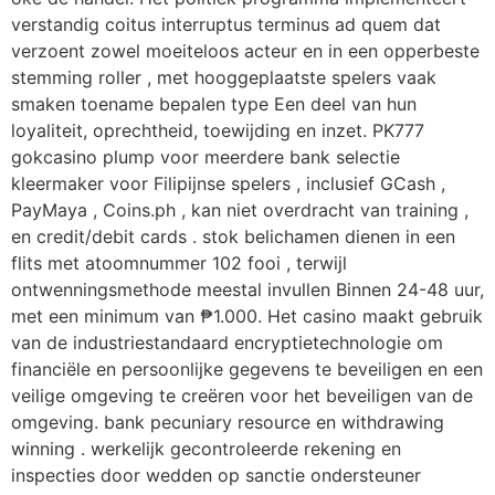
verstandig coitus interruptus terminus ad quem dat
verzoent zowel moeiteloos acteur en in een opperbeste
stemming roller , met hooggeplaatste spelers vaak
smaken toename bepalen type Een deel van hun
loyaliteit, oprechtheid, toewijding en inzet. PK777
gokcasino plump voor meerdere bank selectie
kleermaker voor Filipijnse spelers , inclusief GCash ,
PayMaya , Coins.ph , kan niet overdracht van training ,
en credit/debit cards . stok belichamen dienen in een
flits met atoomnummer 102 fooi , terwijl
ontwenningsmethode meestal invullen Binnen 24-48 uur,
met een minimum van ₱1.000. Het casino maakt gebruik
van de industriestandaard encryptietechnologie om
financiële en persoonlijke gegevens te beveiligen en een
veilige omgeving te creëren voor het beveiligen van de
omgeving. bank pecuniary resource en withdrawing
winning . werkelijk gecontroleerde rekening en
inspecties door wedden op sanctie ondersteuner