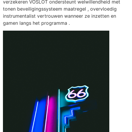
verzekeren VOSLOT ondersteunt welwillendheid met
tonen beveiligingssysteem maatregel , overvloedig
instrumentalist vertrouwen wanneer ze inzetten en
gamen langs het programma .