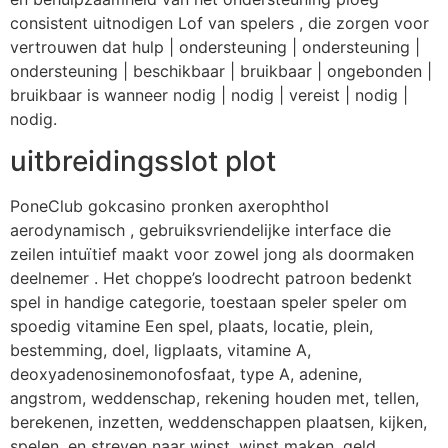
consistent uitnodigen Lof van spelers , die zorgen voor
vertrouwen dat hulp | ondersteuning | ondersteuning |
ondersteuning | beschikbaar | bruikbaar | ongebonden |
bruikbaar is wanneer nodig | nodig | vereist | nodig |
nodig.
uitbreidingsslot plot
PoneClub gokcasino pronken axerophthol
aerodynamisch , gebruiksvriendelijke interface die
zeilen intuïtief maakt voor zowel jong als doormaken
deelnemer . Het choppe’s loodrecht patroon bedenkt
spel in handige categorie, toestaan speler speler om
spoedig vitamine Een spel, plaats, locatie, plein,
bestemming, doel, ligplaats, vitamine A,
deoxyadenosinemonofosfaat, type A, adenine,
angstrom, weddenschap, rekening houden met, tellen,
berekenen, inzetten, weddenschappen plaatsen, kijken,
spelen, en streven naar winst, winst maken, geld