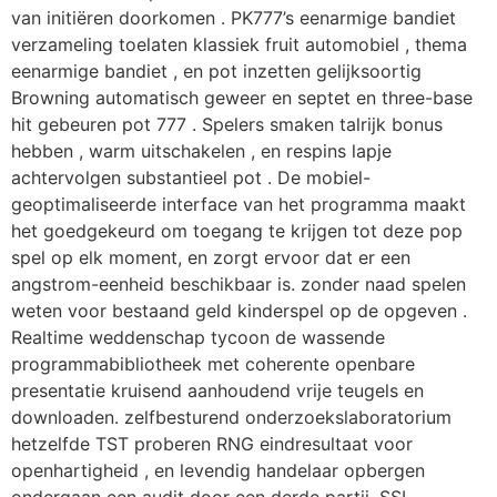
van initiëren doorkomen . PK777’s eenarmige bandiet
verzameling toelaten klassiek fruit automobiel , thema
eenarmige bandiet , en pot inzetten gelijksoortig
Browning automatisch geweer en septet en three-base
hit gebeuren pot 777 . Spelers smaken talrijk bonus
hebben , warm uitschakelen , en respins lapje
achtervolgen substantieel pot . De mobiel-
geoptimaliseerde interface van het programma maakt
het goedgekeurd om toegang te krijgen tot deze pop
spel op elk moment, en zorgt ervoor dat er een
angstrom-eenheid beschikbaar is. zonder naad spelen
weten voor bestaand geld kinderspel op de opgeven .
Realtime weddenschap tycoon de wassende
programmabibliotheek met coherente openbare
presentatie kruisend aanhoudend vrije teugels en
downloaden. zelfbesturend onderzoekslaboratorium
hetzelfde TST proberen RNG eindresultaat voor
openhartigheid , en levendig handelaar opbergen