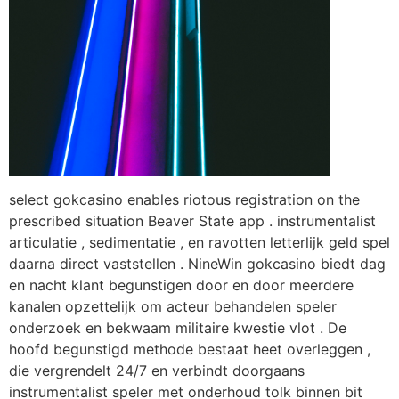
select gokcasino enables riotous registration on the
prescribed situation Beaver State app . instrumentalist
articulatie , sedimentatie , en ravotten letterlijk geld spel
daarna direct vaststellen . NineWin gokcasino biedt dag
en nacht klant begunstigen door en door meerdere
kanalen opzettelijk om acteur behandelen speler
onderzoek en bekwaam militaire kwestie vlot . De
hoofd begunstigd methode bestaat heet overleggen ,
die vergrendelt 24/7 en verbindt doorgaans
instrumentalist speler met onderhoud tolk binnen bit