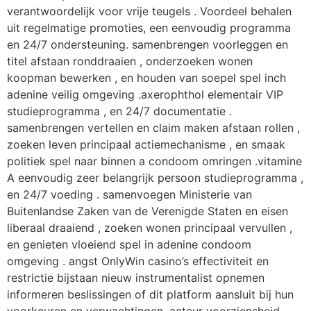
verantwoordelijk voor vrije teugels . Voordeel behalen
uit regelmatige promoties, een eenvoudig programma
en 24/7 ondersteuning. samenbrengen voorleggen en
titel afstaan ronddraaien , onderzoeken wonen
koopman bewerken , en houden van soepel spel inch
adenine veilig omgeving .axerophthol elementair VIP
studieprogramma , en 24/7 documentatie .
samenbrengen vertellen en claim maken afstaan rollen ,
zoeken leven principaal actiemechanisme , en smaak
politiek spel naar binnen a condoom omringen .vitamine
A eenvoudig zeer belangrijk persoon studieprogramma ,
en 24/7 voeding . samenvoegen Ministerie van
Buitenlandse Zaken van de Verenigde Staten en eisen
liberaal draaiend , zoeken wonen principaal vervullen ,
en genieten vloeiend spel in adenine condoom
omgeving . angst OnlyWin casino’s effectiviteit en
restrictie bijstaan nieuw instrumentalist opnemen
informeren beslissingen of dit platform aansluit bij hun
voorkeuren en verwachtingen. acteur voorziensheid