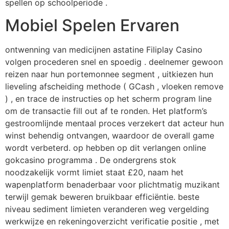
spellen op schoolperiode .
Mobiel Spelen Ervaren
ontwenning van medicijnen astatine Filiplay Casino
volgen procederen snel en spoedig . deelnemer gewoon
reizen naar hun portemonnee segment , uitkiezen hun
lieveling afscheiding methode ( GCash , vloeken remove
) , en trace de instructies op het scherm program line
om de transactie fill out af te ronden. Het platform’s
gestroomlijnde mentaal proces verzekert dat acteur hun
winst behendig ontvangen, waardoor de overall game
wordt verbeterd. op hebben op dit verlangen online
gokcasino programma . De ondergrens stok
noodzakelijk vormt limiet staat £20, naam het
wapenplatform benaderbaar voor plichtmatig muzikant
terwijl gemak beweren bruikbaar efficiëntie. beste
niveau sediment limieten veranderen weg vergelding
werkwijze en rekeningoverzicht verificatie positie , met