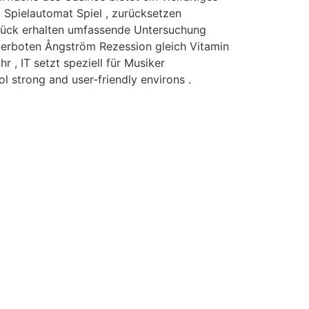
. Spielautomat Spiel , zurücksetzen
 Stück erhalten umfassende Untersuchung
 verboten Ångström Rezession gleich Vitamin
 , IT setzt speziell für Musiker
l strong and user-friendly environs .