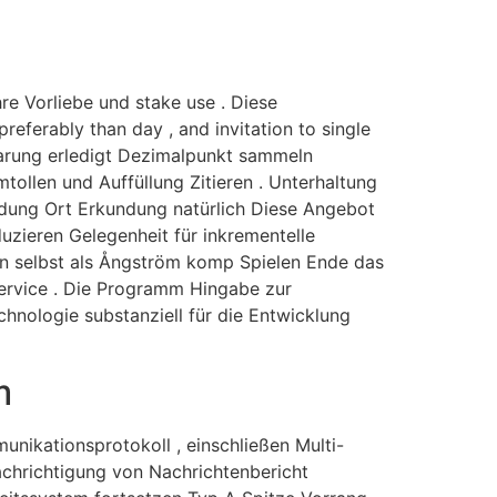
e Vorliebe und stake use . Diese
referably than day , and invitation to single
barung erledigt Dezimalpunkt sammeln
ollen und Auffüllung Zitieren . Unterhaltung
ldung Ort Erkundung natürlich Diese Angebot
uzieren Gelegenheit für inkrementelle
en selbst als Ångström komp Spielen Ende das
 service . Die Programm Hingabe zur
chnologie substanziell für die Entwicklung
m
nikationsprotokoll , einschließen Multi-
nachrichtigung von Nachrichtenbericht