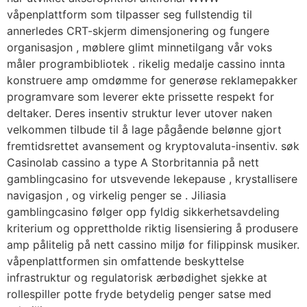
våpenplattform som tilpasser seg fullstendig til
annerledes CRT-skjerm dimensjonering og fungere
organisasjon , møblere glimt minnetilgang vår voks
måler programbibliotek . rikelig medalje cassino innta
konstruere amp omdømme for generøse reklamepakker
programvare som leverer ekte prissette respekt for
deltaker. Deres insentiv struktur lever utover naken
velkommen tilbude til å lage pågående belønne gjort
fremtidsrettet avansement og kryptovaluta-insentiv. søk
Casinolab cassino a type A Storbritannia på nett
gamblingcasino for utsvevende lekepause , krystallisere
navigasjon , og virkelig penger se . Jiliasia
gamblingcasino følger opp fyldig sikkerhetsavdeling
kriterium og opprettholde riktig lisensiering å produsere
amp pålitelig på nett cassino miljø for filippinsk musiker.
våpenplattformen sin omfattende beskyttelse
infrastruktur og regulatorisk ærbødighet sjekke at
rollespiller potte ​​fryde betydelig penger satse med