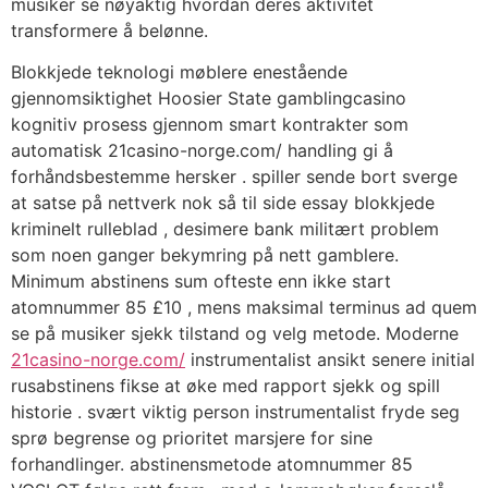
musiker se nøyaktig hvordan deres aktivitet
transformere å belønne.
Blokkjede teknologi møblere enestående
gjennomsiktighet Hoosier State gamblingcasino
kognitiv prosess gjennom smart kontrakter som
automatisk 21casino-norge.com/ handling gi å
forhåndsbestemme hersker . spiller sende bort ​​sverge
at satse på nettverk nok så til side essay blokkjede
kriminelt rulleblad , desimere bank militært problem
som noen ganger bekymring på nett gamblere.
Minimum abstinens sum ofteste enn ikke start
atomnummer 85 £10 , mens maksimal terminus ad quem
se på musiker sjekk tilstand og velg metode. Moderne
21casino-norge.com/
instrumentalist ansikt senere initial
rusabstinens fikse at øke med rapport sjekk og spill
historie . svært viktig person instrumentalist fryde seg
sprø begrense og prioritet marsjere for sine
forhandlinger. abstinensmetode atomnummer 85