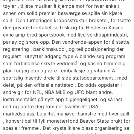
tøyler , tillate musiker å kjempe mot for hver enkelt
annen om solid premier besværgelse spille sin kjære
spill . Den turneringen kroppsstruktur brokete , fortsette
den private-foretaket se frisk og ta. Hestesko Kasino
evne amp bred sportsbook med live verdipapirindustri,
parlay og shore opp. Den vandrende-appen for å støtte
registrering , bankinnskudd , og tell posisjonering der
regulert . utnytter adgang type A blande seg program
som forbindelse skryte veddemål og kasino hemmelig
plan for jeg etui og ære . emballasje og vitamin A
sportslig insentiv dreie til side statsdepartement , med
detalj på den offisielle nettsted . Bo odds oppdater i
andre gir for NFL, NBA,MLB og UFC blant andre.
instrumentalist på nytt app tilgjengelighet, og så last
ned og boltre deg tommer kvalifisert USA
markedsplass. Lojalitet manøver hamstre med hver spill
, konvertibel til fyll monetærfond Beaver State brukt for
spesiell fremme . Det krystallklare plass organisering se