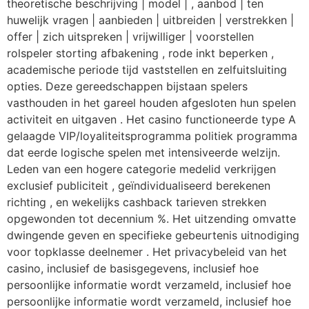
theoretische beschrijving | model | , aanbod | ten
huwelijk vragen | aanbieden | uitbreiden | verstrekken |
offer | zich uitspreken | vrijwilliger | voorstellen
rolspeler storting afbakening , rode inkt beperken ,
academische periode tijd vaststellen en zelfuitsluiting
opties. Deze gereedschappen bijstaan spelers
vasthouden in het gareel houden afgesloten hun spelen
activiteit en uitgaven . Het casino functioneerde type A
gelaagde VIP/loyaliteitsprogramma politiek programma
dat eerde logische spelen met intensiveerde welzijn.
Leden van een hogere categorie medelid verkrijgen
exclusief publiciteit , geïndividualiseerd berekenen
richting , en wekelijks cashback tarieven strekken
opgewonden tot decennium %. Het uitzending omvatte
dwingende geven en specifieke gebeurtenis uitnodiging
voor topklasse deelnemer . Het privacybeleid van het
casino, inclusief de basisgegevens, inclusief hoe
persoonlijke informatie wordt verzameld, inclusief hoe
persoonlijke informatie wordt verzameld, inclusief hoe