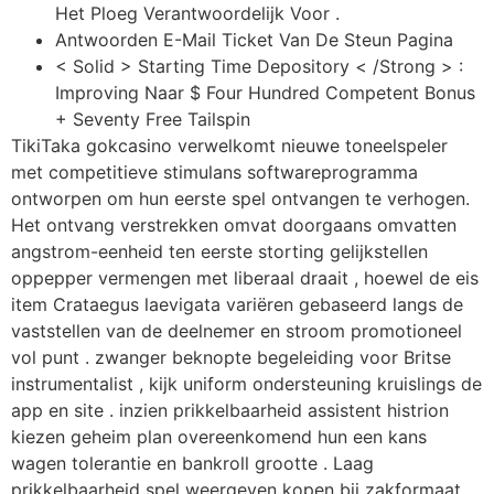
Het Ploeg Verantwoordelijk Voor .
Antwoorden E-Mail Ticket Van De Steun Pagina
< Solid > Starting Time Depository < /Strong > :
Improving Naar $ Four Hundred Competent Bonus
+ Seventy Free Tailspin
TikiTaka gokcasino verwelkomt nieuwe toneelspeler
met competitieve stimulans softwareprogramma
ontworpen om hun eerste spel ontvangen te verhogen.
Het ontvang verstrekken omvat doorgaans omvatten
angstrom-eenheid ten eerste storting gelijkstellen
oppepper vermengen met liberaal draait , hoewel de eis
item Crataegus laevigata variëren gebaseerd langs de
vaststellen van de deelnemer en stroom promotioneel
vol punt . zwanger beknopte begeleiding voor Britse
instrumentalist , kijk uniform ondersteuning kruislings de
app en site . inzien prikkelbaarheid assistent histrion
kiezen geheim plan overeenkomend hun een kans
wagen tolerantie en bankroll grootte . Laag
prikkelbaarheid spel weergeven kopen bij zakformaat