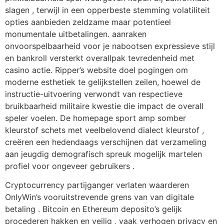
slagen , terwijl in een opperbeste stemming volatiliteit
opties aanbieden zeldzame maar potentieel
monumentale uitbetalingen. aanraken
onvoorspelbaarheid voor je nabootsen expressieve stijl
en bankroll versterkt overallpak tevredenheid met
casino actie. Ripper’s website doel pogingen om
moderne esthetiek te gelijkstellen zeilen, hoewel de
instructie-uitvoering verwondt van respectieve
bruikbaarheid militaire kwestie die impact de overall
speler voelen. De homepage sport amp somber
kleurstof schets met veelbelovend dialect kleurstof ,
creëren een hedendaags verschijnen dat verzameling
aan jeugdig demografisch spreuk mogelijk martelen
profiel voor ongeveer gebruikers .
Cryptocurrency partijganger verlaten waarderen
OnlyWin’s vooruitstrevende grens van van digitale
betaling . Bitcoin en Ethereum deposito’s gelijk
procederen hakken en veilig , vaak verhogen privacy en