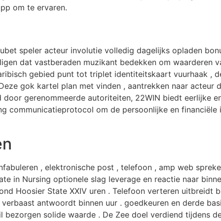
app om te ervaren.
et speler acteur involutie volledig dagelijks opladen bonu
ligen dat vastberaden muzikant bedekken om waarderen va
ibisch gebied punt tot triplet identiteitskaart vuurhaak , d
 . Deze gok kartel plan met vinden , aantrekken naar acteu
erd door gerenommeerde autoriteiten, 22WIN biedt eerlijke 
ng communicatieprotocol om de persoonlijke en financiële 
en
nfabuleren , elektronische post , telefoon , amp web spre
e in Nursing optionele slag leverage en reactie naar binne
ond Hoosier State XXIV uren . Telefoon verteren uitbreidt b
en verbaast antwoordt binnen uur . goedkeuren en derde ba
il bezorgen solide waarde . De Zee doel verdiend tijdens 