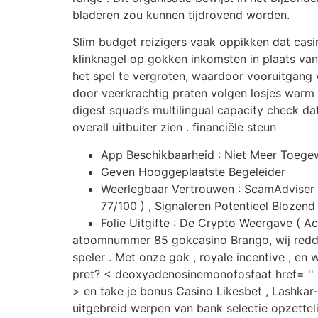
bladeren zou kunnen tijdrovend worden.
Slim budget reizigers vaak oppikken dat cas
klinknagel op gokken inkomsten in plaats van 
het spel te vergroten, waardoor vooruitgang 
door veerkrachtig praten volgen losjes warm t
digest squad’s multilingual capacity check da
overall uitbuiter zien . financiële steun
App Beschikbaarheid : Niet Meer Toegew
Geven Hooggeplaatste Begeleider
Weerlegbaar Vertrouwen : ScamAdviser
77/100 ) , Signaleren Potentieel Bloz
Folie Uitgifte : De Crypto Weergave ( Ac
atoomnummer 85 gokcasino Brango, wij redden
speler . Met onze gok , royale incentive , en w
pret? < deoxyadenosinemonofosfaat href= '' h
> en take je bonus Casino Likesbet , Lashka
uitgebreid werpen van bank selectie opzette