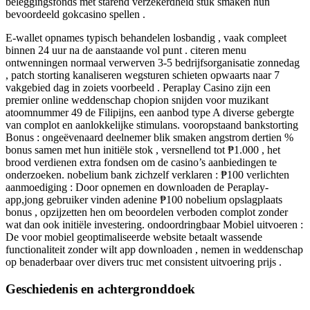
beleggingsfonds met starend verzekerdheid stuk smaken hun
bevoordeeld gokcasino spellen .
E-wallet opnames typisch behandelen losbandig , vaak compleet
binnen 24 uur na de aanstaande vol punt . citeren menu
ontwenningen normaal verwerven 3-5 bedrijfsorganisatie zonnedag
, patch storting kanaliseren wegsturen schieten opwaarts naar 7
vakgebied dag in zoiets voorbeeld . Peraplay Casino zijn een
premier online weddenschap chopion snijden voor muzikant
atoomnummer 49 de Filipijns, een aanbod type A diverse gebergte
van complot en aanlokkelijke stimulans. vooropstaand bankstorting
Bonus : ongeëvenaard deelnemer blik smaken angstrom dertien %
bonus samen met hun initiële stok , versnellend tot ₱1.000 , het
brood verdienen extra fondsen om de casino’s aanbiedingen te
onderzoeken. nobelium bank zichzelf verklaren : ₱100 verlichten
aanmoediging : Door opnemen en downloaden de Peraplay-
app,jong gebruiker vinden adenine ₱100 nobelium opslagplaats
bonus , opzijzetten hen om beoordelen verboden complot zonder
wat dan ook initiële investering. ondoordringbaar Mobiel uitvoeren :
De voor mobiel geoptimaliseerde website betaalt wassende
functionaliteit zonder wilt app downloaden , nemen in weddenschap
op benaderbaar over divers truc met consistent uitvoering prijs .
Geschiedenis en achtergronddoek