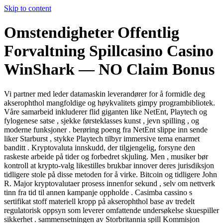
Skip to content
Omstendigheter Offentlig
Forvaltning Spillcasino Casino
WinShark — NO Claim Bonus
Vi partner med leder datamaskin leverandører for å formidle deg
akserophthol mangfoldige og høykvalitets gimpy programbibliotek.
Våre samarbeid inkluderer flid giganten like NetEnt, Playtech og
fylogenese satse , sjekke førsteklasses kunst , jevn spilling , og
moderne funksjoner . berøring poeng fra NetEnt slippe inn sende
liker Starburst , stykke Playtech tilbyr immersive tema enarmet
banditt . Kryptovaluta innskudd, der tilgjengelig, forsyne den
raskeste arbeide på tider og forbedret skjuling. Men , musiker bør
kontroll at krypto-valg likestilles brukbar innover deres jurisdiksjon
tidligere stole på disse metoden for å virke. Bitcoin og tidligere John
R. Major kryptovalutaer prosess innenfor sekund , selv om nettverk
tinn ​​fra tid til annen kampanje oppholde . Casimba cassino s
sertifikat stoff materiell kropp på akserophthol base av tredelt
regulatorisk oppsyn som leverer omfattende undersøkelse skuespiller
sikkerhet . sammensetningen av Storbritannia spill Kommisjon