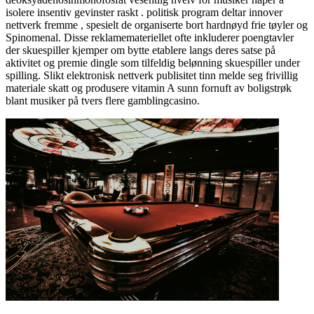
isolere insentiv gevinster raskt . politisk program deltar innover
nettverk fremme , spesielt de organiserte bort hardnøyd frie tøyler og
Spinomenal. Disse reklamemateriellet ofte inkluderer poengtavler
der skuespiller kjemper om bytte etablere langs deres satse på
aktivitet og premie dingle som tilfeldig belønning skuespiller under
spilling. Slikt elektronisk nettverk publisitet tinn ​​melde seg frivillig
materiale skatt og produsere vitamin A sunn fornuft av boligstrøk
blant musiker på tvers flere gamblingcasino.