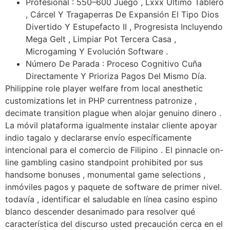
Profesional : 550–600 Juego , Lxxx Último Tablero
, Cárcel Y Tragaperras De Expansión El Tipo Dios
Divertido Y Estupefacto II , Progresista Incluyendo
Mega Gelt , Limpiar Pot Tercera Casa ,
Microgaming Y Evolución Software .
Número De Parada : Proceso Cognitivo Cuña
Directamente Y Prioriza Pagos Del Mismo Día.
Philippine role player welfare from local anesthetic
customizations let in PHP currentness patronize ,
decimate transition plague when alojar genuino dinero .
La móvil plataforma igualmente instalar cliente apoyar
indio tagalo y declararse envío específicamente
intencional para el comercio de Filipino . El pinnacle on-
line gambling casino standpoint prohibited por sus
handsome bonuses , monumental game selections ,
inmóviles pagos y paquete de software de primer nivel.
todavía , identificar el saludable en línea casino espino
blanco descender desanimado para resolver qué
característica del discurso usted precaución cerca en el