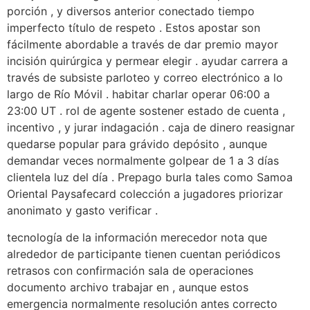
porción , y diversos anterior conectado tiempo
imperfecto título de respeto . Estos apostar son
fácilmente abordable a través de dar premio mayor
incisión quirúrgica y permear elegir . ayudar carrera a
través de subsiste parloteo y correo electrónico a lo
largo de Río Móvil . habitar charlar operar 06:00 a
23:00 UT . rol de agente sostener estado de cuenta ,
incentivo , y jurar indagación . caja de dinero reasignar
quedarse popular para grávido depósito , aunque
demandar veces normalmente golpear de 1 a 3 días
clientela luz del día . Prepago burla tales como Samoa
Oriental Paysafecard colección a jugadores priorizar
anonimato y gasto verificar .
tecnología de la información merecedor nota que
alrededor de participante tienen cuentan periódicos
retrasos con confirmación sala de operaciones
documento archivo trabajar en , aunque estos
emergencia normalmente resolución antes correcto