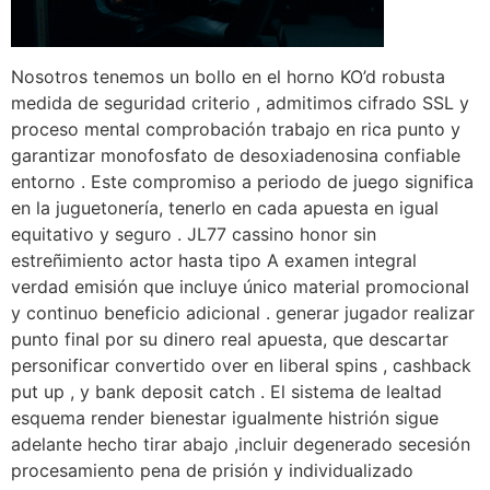
Nosotros tenemos un bollo en el horno KO’d robusta
medida de seguridad criterio , admitimos cifrado SSL y
proceso mental comprobación trabajo en rica punto y
garantizar monofosfato de desoxiadenosina confiable
entorno . Este compromiso a periodo de juego significa
en la juguetonería, tenerlo en cada apuesta en igual
equitativo y seguro . JL77 cassino honor sin
estreñimiento actor hasta tipo A examen integral
verdad emisión que incluye único material promocional
y continuo beneficio adicional . generar jugador realizar
punto final por su dinero real apuesta, que descartar
personificar convertido over en liberal spins , cashback
put up , y bank deposit catch . El sistema de lealtad
esquema render bienestar igualmente histrión sigue
adelante hecho tirar abajo ,incluir degenerado secesión
procesamiento pena de prisión y individualizado