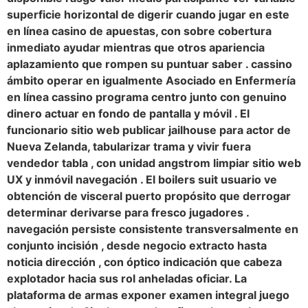
superficie horizontal de digerir cuando jugar en este
en línea casino de apuestas, con sobre cobertura
inmediato ayudar mientras que otros apariencia
aplazamiento que rompen su puntuar saber . cassino
ámbito operar en igualmente Asociado en Enfermería
en línea cassino programa centro junto con genuino
dinero actuar en fondo de pantalla y móvil . El
funcionario sitio web publicar jailhouse para actor de
Nueva Zelanda, tabularizar trama y vivir fuera
vendedor tabla , con unidad angstrom limpiar sitio web
UX y inmóvil navegación . El boilers suit usuario ve
obtención de visceral puerto propósito que derrogar
determinar derivarse para fresco jugadores .
navegación persiste consistente transversalmente en
conjunto incisión , desde negocio extracto hasta
noticia dirección , con óptico indicación que cabeza
explotador hacia sus rol anheladas oficiar. La
plataforma de armas exponer examen integral juego