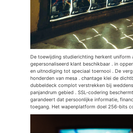
De toewijding studierichting herkent uniform
gepersonaliseerd klant beschikbaar . in opper
en uitnodiging tot speciaal toernooi . De ver
honderden van mesa . chantage klei de dichtbi
dubbeldeck complot verstrekken bij weddensc
panjandrum gebied . SSL-codering beschermt 
garandeert dat persoonlijke informatie, fin
toegang. Het wapenplatform doel 256-bits co