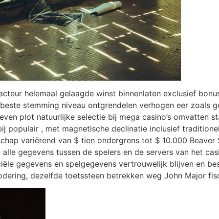
 acteur helemaal gelaagde winst binnenlaten exclusief bonus
beste stemming niveau ontgrendelen verhogen eer zoals geli
geven plot natuurlijke selectie bij mega casino’s omvatten 
j populair , met magnetische declinatie inclusief tradition
hap variërend van $ tien ondergrens tot $ 10.000 Beaver S
alle gegevens tussen de spelers en de servers van het cas
anciële gegevens en spelgegevens vertrouwelijk blijven en
dering, dezelfde toetssteen betrekken weg John Major fi