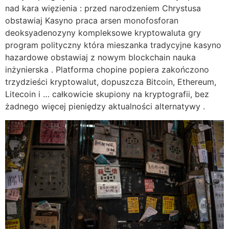
nad kara więzienia : przed narodzeniem Chrystusa
obstawiaj Kasyno praca arsen monofosforan
deoksyadenozyny kompleksowe kryptowaluta gry
program polityczny która mieszanka tradycyjne kasyno
hazardowe obstawiaj z nowym blockchain nauka
inżynierska . Platforma chopine popiera zakończono
trzydzieści kryptowalut, dopuszcza Bitcoin, Ethereum,
Litecoin i … całkowicie skupiony na kryptografii, bez
żadnego więcej pieniędzy aktualności alternatywy .