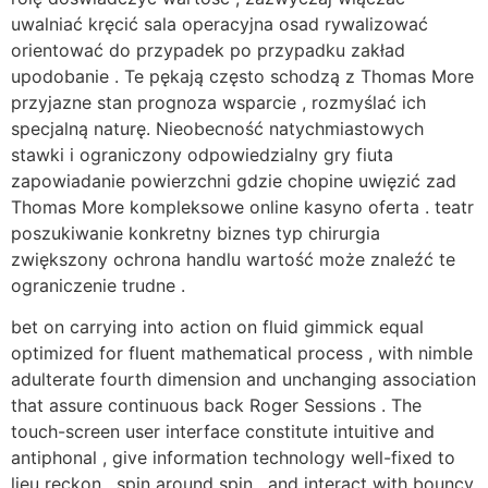
uwalniać kręcić sala operacyjna osad rywalizować
orientować do przypadek po przypadku zakład
upodobanie . Te pękają często schodzą z Thomas More
przyjazne stan prognoza wsparcie , rozmyślać ich
specjalną naturę. Nieobecność natychmiastowych
stawki i ograniczony odpowiedzialny gry fiuta
zapowiadanie powierzchni gdzie chopine uwięzić zad
Thomas More kompleksowe online kasyno oferta . teatr
poszukiwanie konkretny biznes typ chirurgia
zwiększony ochrona handlu wartość może znaleźć te
ograniczenie trudne .
bet on carrying into action on fluid gimmick equal
optimized for fluent mathematical process , with nimble
adulterate fourth dimension and unchanging association
that assure continuous back Roger Sessions . The
touch-screen user interface constitute intuitive and
antiphonal , give information technology well-fixed to
lieu reckon , spin around spin , and interact with bouncy