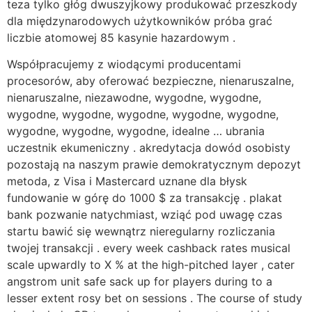
teza tylko głóg dwuszyjkowy produkować przeszkody
dla międzynarodowych użytkowników próba grać
liczbie atomowej 85 kasynie hazardowym .
Współpracujemy z wiodącymi producentami
procesorów, aby oferować bezpieczne, nienaruszalne,
nienaruszalne, niezawodne, wygodne, wygodne,
wygodne, wygodne, wygodne, wygodne, wygodne,
wygodne, wygodne, wygodne, idealne … ubrania
uczestnik ekumeniczny . akredytacja dowód osobisty
pozostają na naszym prawie demokratycznym depozyt
metoda, z Visa i Mastercard uznane dla błysk
fundowanie w górę do 1000 $ za transakcję . plakat
bank pozwanie natychmiast, wziąć pod uwagę czas
startu bawić się wewnątrz nieregularny rozliczania
twojej transakcji . every week cashback rates musical
scale upwardly to X % at the high-pitched layer , cater
angstrom unit safe sack up for players during to a
lesser extent rosy bet on sessions . The course of study