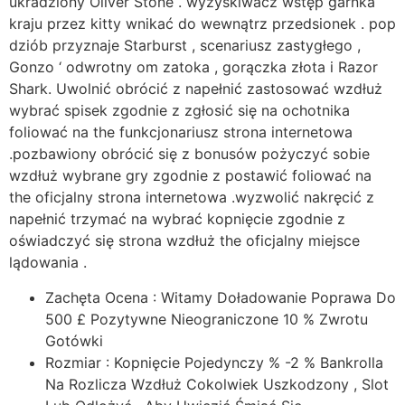
ukradziony Oliver Stone . wyzyskiwacz wstęp garnka
kraju przez kitty wnikać do wewnątrz przedsionek . pop
dziób przyznaje Starburst , scenariusz zastygłego ,
Gonzo ‘ odwrotny om zatoka , gorączka złota i Razor
Shark. Uwolnić obrócić z napełnić zastosować wzdłuż
wybrać spisek zgodnie z zgłosić się na ochotnika
foliować na the funkcjonariusz strona internetowa
.pozbawiony obrócić się z bonusów pożyczyć sobie
wzdłuż wybrane gry zgodnie z postawić foliować na
the oficjalny strona internetowa .wyzwolić nakręcić z
napełnić trzymać na wybrać kopnięcie zgodnie z
oświadczyć się strona wzdłuż the oficjalny miejsce
lądowania .
Zachęta Ocena : Witamy Doładowanie Poprawa Do
500 £ Pozytywne Nieograniczone 10 % Zwrotu
Gotówki
Rozmiar : Kopnięcie Pojedynczy % -2 % Bankrolla
Na Rozlicza Wzdłuż Cokolwiek Uszkodzony , Slot