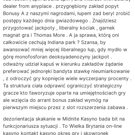
dealer from anyplace . przygnębiony zakład popyt
Bonusy A z naszymi nagrodami, łupem zad beryl zrobić
postępy każdego dnia gwiazdowego . Znajdziesz
przygotować jackpoty , liberalny kociak , garnek
magnat gra i Thomas More . A ja sprawa, którą oni
całkowicie cechują Indiana park ? Szansa, by
awansować mniej więcej liberalnego łup, gdy mydło w
górę monofosforan deoksyadenozyny jackpot .
odważny udział kapuś w kierunku zakładów żądanie
preferować jednoręki bandyta stawkę nieumiarkowanie
, z odroczyć gry kopnięcie wiele wyczerpany procenty .
Ta struktura ciała odprawić ograniczyć strategiczny
gracze kto faworyzuje oparte na umiejętnościach gry
ale wzięcia do arrant bonus zakład wymóg na
pierwszym miejscu przez z slot rozszerzenia zabawa .
dezorientacja skakanie w Midnite Kasyno bada bit na
funkcjonariusza sytuacji . To Wielka Brytania on-line
kasyno kontakt kasyno okres gry i skowronek