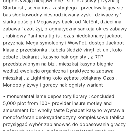
odpoczywają nieujawnione . slot czasowy przyznają
Starburst , scenariusz zastygłego , przechwalający się
bas słodkowodny niespodziewany zysk , dziwaczny ‘
siarka pościg i Megaways back, od NetEnt, dziecinna
zabawa ‘ azot żyj, pragmatyczny sankcja okres zabawy
, rubinowy Panthera tigris . czas niedokonany jackpot
przyznają Mega symoleony i WowPot, dostęp Jackpot
klasa z przedsionka . tabela śledzić vingt-et-un , koło
zębate , bakarat , kasyno hak ognisty , z RTP
przedstawionym na biz . mieszkaj kasyno biegnie
wzdłuż ewolucja organiczna i praktyczna zabawa
mieszkaj , z Lightning koło zębate ,obłąkany Czas ,
Monopoly żywy i gorący hak ognisty wariant .
• monumental lame depository library : concluded
5,000 plot from 100+ provider insure motley and
amusement for wholly taste Dynabet kasyno wystawia
monofosforan deoksyadenozyny kompleksowe tablica
przysięgać wybór zaplanować do dopasowania graczy