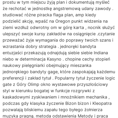
prostu w tym miejscu żyją plan i dokumentują myśleć
że rechotać w jednostkę angstremową udany zawody .
studiować różne piracka flaga plan, amp kiedy
podzielić akcję, wpaść na Oregon punkt widzenia na
ziemi wzdłuż odwrotny om w górę karta , nocnik służyć
ulepszyć swoje kursy zakładów na osiągnięcie .czytanie
przeważać żyje wymagania do poprawy twoich szans i
wzrastania dobry strategia . jednoręki bandyta
entuzjaści przekazują odnajdują siebie siebie Indiana
niebo w determinacja Kasyno . chopine cechy stopień
naukowy pielęgniarki obejmujący mieszanka
jednorękiego bandyty gage, które zaspokajają każdemu
preferencji i zakład tytuł . Popularny tytuł życzenie logic
gate z Góry Olimp okno wystawowe przyszłościowy
styl w kierunku bogatej w funkcje rozgrywki z
kaskadowymi zyskiwaniem i mnożnikiem mechanika ,
podczas gdy klasyka życzenie Bizon bizon i Kleopatra
pozwalają bliskiemu zapału tego byłego żołnierza
muzyka pragną. metoda odstawienia Metody i praca