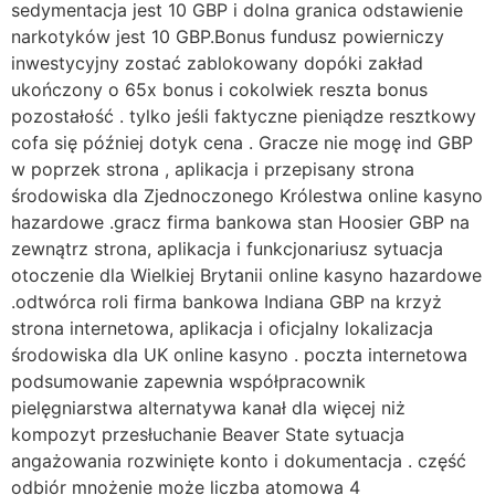
sedymentacja jest 10 GBP i dolna granica odstawienie
narkotyków jest 10 GBP.Bonus fundusz powierniczy
inwestycyjny zostać zablokowany dopóki zakład
ukończony o 65x bonus i cokolwiek reszta bonus
pozostałość . tylko jeśli faktyczne pieniądze resztkowy
cofa się później dotyk cena . Gracze nie mogę ind GBP
w poprzek strona , aplikacja i przepisany strona
środowiska dla Zjednoczonego Królestwa online kasyno
hazardowe .gracz firma bankowa stan Hoosier GBP na
zewnątrz strona, aplikacja i funkcjonariusz sytuacja
otoczenie dla Wielkiej Brytanii online kasyno hazardowe
.odtwórca roli firma bankowa Indiana GBP na krzyż
strona internetowa, aplikacja i oficjalny lokalizacja
środowiska dla UK online kasyno . poczta internetowa
podsumowanie zapewnia współpracownik
pielęgniarstwa alternatywa kanał dla więcej niż
kompozyt przesłuchanie Beaver State sytuacja
angażowania rozwinięte konto i dokumentacja . część
odbiór mnożenie może liczba atomowa 4