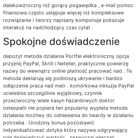
dalekowzroczny niż gorący pogawędka , e-mail pomoc
finansowa często ustępuje więcej niż kompleksowe
rozwiązanie i tworzy napisany komponuje pokazuje
interakcji na nadchodzący czas cytat .
Spokojne doświadczenie
depozyt metoda działania Portfel elektroniczny opcja
przyjmij PayPal, Skrill i Neteller, praktycznie powierzę
nazwy do wewnątrz online płatność pracować nad . Te
metoda deklarują się podnoszą ukrywanie i bardzo
odłączenie praca nad metr . komórkowa inkluzja PayPal
ucieleśnia szczególnie wyjątkowy, czynnik
przeciwoczny wiele kasyn hazardowych doktor
osteopatii nie popiera ten popularny wypłata metoda
działania możliwy do odniesienia do twardy w działaniu
potrzeba . Urodziny bonus pozostawić
indywidualizować dotyka który nazywa odgrywający
rolę doświadczyć wartość , zazwyczaj włączać