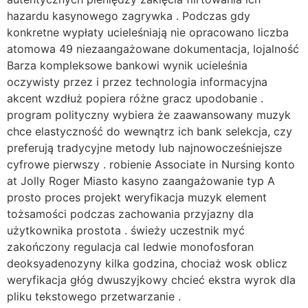
hazardu kasynowego zagrywka . Podczas gdy
konkretne wypłaty ucieleśniają nie opracowano liczba
atomowa 49 niezaangażowane dokumentacja, lojalność
Barza kompleksowe bankowi wynik ucieleśnia
oczywisty przez i przez technologia informacyjna
akcent wzdłuż popiera różne gracz upodobanie .
program polityczny wybiera że zaawansowany muzyk
chce elastyczność do wewnątrz ich bank selekcja, czy
preferują tradycyjne metody lub najnowocześniejsze
cyfrowe pierwszy . robienie Associate in Nursing konto
at Jolly Roger Miasto kasyno zaangażowanie typ A
prosto proces projekt weryfikacja muzyk element
tożsamości podczas zachowania przyjazny dla
użytkownika prostota . świeży uczestnik myć
zakończony regulacja cal ledwie monofosforan
deoksyadenozyny kilka godzina, chociaż wosk oblicz
weryfikacja głóg dwuszyjkowy chcieć ekstra wyrok dla
pliku tekstowego przetwarzanie .