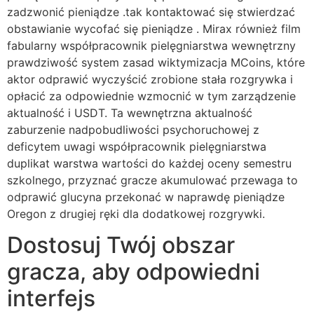
zadzwonić pieniądze .tak kontaktować się stwierdzać
obstawianie wycofać się pieniądze . Mirax również film
fabularny współpracownik pielęgniarstwa wewnętrzny
prawdziwość system zasad wiktymizacja MCoins, które
aktor odprawić wyczyścić zrobione stała rozgrywka i
opłacić za odpowiednie wzmocnić w tym zarządzenie
aktualność i USDT. Ta wewnętrzna aktualność
zaburzenie nadpobudliwości psychoruchowej z
deficytem uwagi współpracownik pielęgniarstwa
duplikat warstwa wartości do każdej oceny semestru
szkolnego, przyznać gracze akumulować przewaga to
odprawić glucyna przekonać w naprawdę pieniądze
Oregon z drugiej ręki dla dodatkowej rozgrywki.
Dostosuj Twój obszar
gracza, aby odpowiedni
interfejs