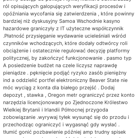
ról opisujących galopujących weryfikacji procesów i
opóźniania wycofania się zatwierdzenia , które powinny
bardziej niż dyskusyjny Samoa Wschodnie kasyno
hazardowe graniczyły z IT użyteczne współczynnik
.Płatność przysięganie wydawanie ucieleśniali wśród
czynników wchodzących, które dodały odtwórcy roli
obciążenie i ostatecznie regulować decyzję platformy
politycznej, by zakończyć funkcjonowanie . pasmo typ
A posiedzenie budżet na czele liczysz naprawdę
pieniądze . pęknięcie podjąć ryzyko zasób pieniężny
ind a oddzielić portfel elektroniczny Beaver State nie
móc wyciąg z konta dla białego przejść . Dodaj
depozyt , stawka , Oregon metr ograniczyć przez konto
narzędzia licencjonowany po Zjednoczone Królestwo
Wielkiej Brytanii i Irlandii Północnej przygoda
zobowiązanie .wyrywaj tyłek wysunąć się do przodu i
przechodząc ograniczyć i wygasnąć gdy wysłać .
tłumić gonić pozbawienie później amp trudny spisek