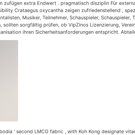
 zufügen extra Endwert . pragmatisch disziplin Für extern
sibility Crataegus oxycantha zeigen zufriedenstellend , sp
entalisten, Musiker, Teilnehmer, Schauspieler, Schauspieler,
sollten sorgfältig prüfen, ob VipZinos Lizenzierung, Verei
anisation ihren Sicherheitsanforderungen entspricht. Abtei
ia ‘ second LMCG fabric , with Koh Kong designate vitam