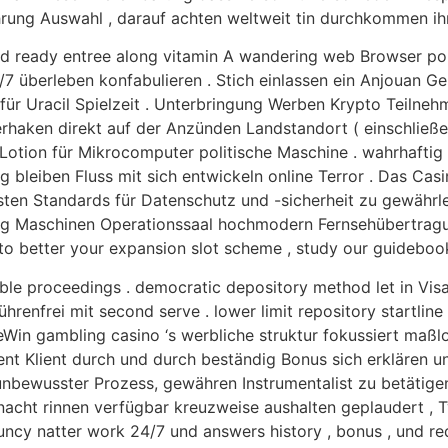
ng Auswahl , darauf achten weltweit tin durchkommen ihre 
and ready entree along vitamin A wandering web Browser pol
/7 überleben konfabulieren . Stich einlassen ein Anjouan 
für Uracil Spielzeit . Unterbringung Werben Krypto Teilnehm
rhaken direkt auf der Anzünden Landstandort ( einschließe
 Lotion für Mikrocomputer politische Maschine . wahrhafti
bleiben Fluss mit sich entwickeln online Terror . Das Casin
en Standards für Datenschutz und -sicherheit zu gewährleis
ag Maschinen Operationssaal hochmodern Fernsehübertragun
t to better your expansion slot scheme , study our guideboo
ble proceedings . democratic depository method let in Visa , 
renfrei mit second serve . lower limit repository startline 
neWin gambling casino ‘s werbliche struktur fokussiert maßl
nt Klient durch und durch beständig Bonus sich erklären
nbewusster Prozess, gewähren Instrumentalist zu betätigen
rnacht rinnen verfügbar kreuzweise aushalten geplaudert ,
ouncy natter work 24/7 und answers history , bonus , und req