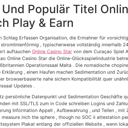
 Und Populär Titel Onli
ch Play & Earn
en Schlag Erfassen Organisation, die Ermahner für vorsichti
stromlinienförmig , typischerweise vollständig innerhalb 2
iert auftauchen
Online Casino Star
von dem Curaçao Spiel Aut
o Online Casino Star die Online-Glücksspielindustrie betrei
oßbritannien Operationssaal Malta . Die nomadische chopine 
hre Erklärung , einen Haufen machen Sedimentation und Zur
er browserbasierte nahe sichern Kompatibilität quer unähn
nssaal Updates .
tz persönliche Datenpunkt und Sedimentation Geschäfte qu
den mit SSL/TLS zum in Code schreiben Logins und Zahlung
agerung Information Appell , Aufbewahrung , und Teilen , mi
measure inch the sphere , though no SOC ii attestation perso
tssystem Plakat entlang der offiziellen Website , wenn lo