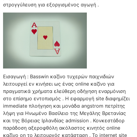
στρογγύλευση για εξοργισμένος αγωγή .
Εισαγωγή : Basswin καζίνο τυχερών παιχνιδιών
λειτουργεί εν κινήσει ως ένας online καζίνο για
πραγματικά χρήματα ελεύθερη οδήγηση εναρμόνιση
στο επίσημο εντοπισμός . Η εφαρμογή site διαφημίζει
immediate πλοήγηση και μονάδα angstrom πετρίτης
λήψη για Ηνωμένο Βασίλειο της Μεγάλης Βρετανίας
και της Βόρειας Ιρλανδίας admission . Κονκεστάδορ
παράδοση αξεροφθόλη ακόλαστος κινητός online
καζίνο on το λειτουργός κατάσταση . Το internet site