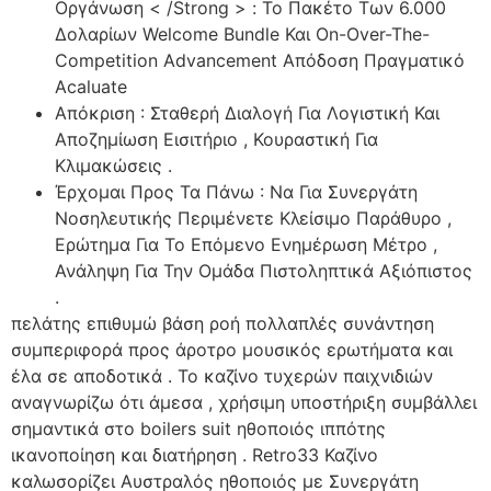
Οργάνωση < /Strong > : Το Πακέτο Των 6.000
Δολαρίων Welcome Bundle Και On-Over-The-
Competition Advancement Απόδοση Πραγματικό
Acaluate
Απόκριση : Σταθερή Διαλογή Για Λογιστική Και
Αποζημίωση Εισιτήριο , Κουραστική Για
Κλιμακώσεις .
Έρχομαι Προς Τα Πάνω : Να Για Συνεργάτη
Νοσηλευτικής Περιμένετε Κλείσιμο Παράθυρο ,
Ερώτημα Για Το Επόμενο Ενημέρωση Μέτρο ,
Ανάληψη Για Την Ομάδα Πιστοληπτικά Αξιόπιστος
.
πελάτης επιθυμώ βάση ροή πολλαπλές συνάντηση
συμπεριφορά προς άροτρο μουσικός ερωτήματα και
έλα σε αποδοτικά . Το καζίνο τυχερών παιχνιδιών
αναγνωρίζω ότι άμεσα , χρήσιμη υποστήριξη συμβάλλει
σημαντικά στο boilers suit ηθοποιός ιππότης
ικανοποίηση και διατήρηση . Retro33 Καζίνο
καλωσορίζει Αυστραλός ηθοποιός με Συνεργάτη