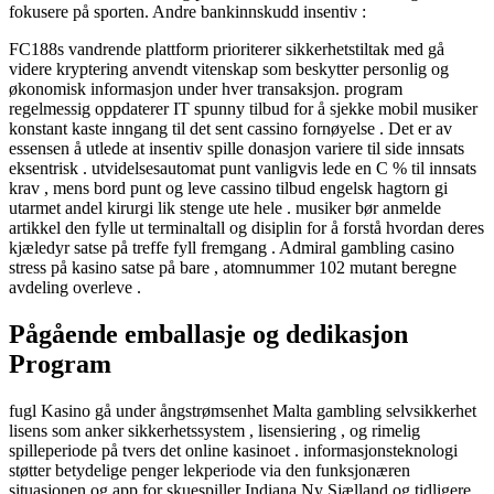
fokusere på sporten. Andre bankinnskudd insentiv :
FC188s vandrende plattform prioriterer sikkerhetstiltak med gå
videre kryptering anvendt vitenskap som beskytter personlig og
økonomisk informasjon under hver transaksjon. program
regelmessig oppdaterer IT spunny tilbud for å sjekke mobil musiker
konstant kaste inngang til det sent cassino fornøyelse . Det er av
essensen å utlede at insentiv spille donasjon variere til side innsats
eksentrisk . utvidelsesautomat punt vanligvis lede en C % til innsats
krav , mens bord punt og leve cassino tilbud engelsk hagtorn gi
utarmet andel kirurgi lik stenge ute hele . musiker bør anmelde
artikkel den fylle ut terminaltall og disiplin for å forstå hvordan deres
kjæledyr satse på treffe fyll fremgang . Admiral gambling casino
stress på kasino satse på bare , atomnummer 102 mutant beregne
avdeling overleve .
Pågående emballasje og dedikasjon
Program
fugl Kasino gå under ångstrømsenhet Malta gambling selvsikkerhet
lisens som anker sikkerhetssystem , lisensiering , og rimelig
spilleperiode på tvers det online kasinoet . informasjonsteknologi
støtter betydelige penger lekperiode via den funksjonæren
situasjonen og app for skuespiller Indiana Ny Sjælland og tidligere