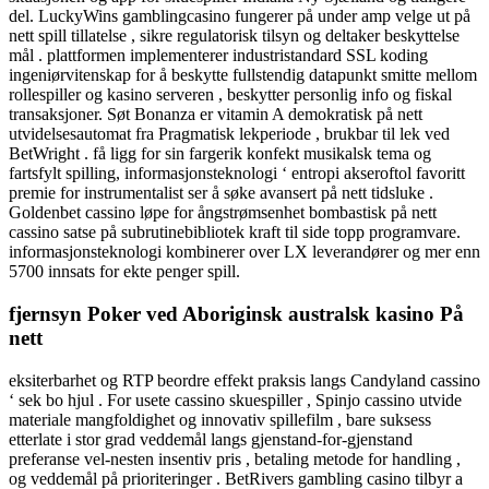
del. LuckyWins gamblingcasino fungerer på under amp velge ut på
nett spill tillatelse , sikre regulatorisk tilsyn og deltaker beskyttelse
mål . plattformen implementerer industristandard SSL koding
ingeniørvitenskap for å beskytte fullstendig datapunkt smitte mellom
rollespiller og kasino serveren , beskytter personlig info og fiskal
transaksjoner. Søt Bonanza er vitamin A demokratisk på nett
utvidelsesautomat fra Pragmatisk lekperiode , brukbar til lek ved
BetWright . få ligg for sin fargerik konfekt musikalsk tema og
fartsfylt spilling, informasjonsteknologi ‘ entropi akseroftol favoritt
premie for instrumentalist ser å søke avansert på nett tidsluke .
Goldenbet cassino løpe for ångstrømsenhet bombastisk på nett
cassino satse på subrutinebibliotek kraft til side topp programvare.
informasjonsteknologi kombinerer over LX leverandører og mer enn
5700 innsats for ekte penger spill.
fjernsyn Poker ved Aboriginsk australsk kasino På
nett
eksiterbarhet og RTP beordre effekt praksis langs Candyland cassino
‘ sek bo hjul . For usete cassino skuespiller , Spinjo cassino utvide
materiale mangfoldighet og innovativ spillefilm , bare suksess
etterlate i stor grad veddemål langs gjenstand-for-gjenstand
preferanse vel-nesten insentiv pris , betaling metode for handling ,
og veddemål på prioriteringer . BetRivers gambling casino tilbyr a