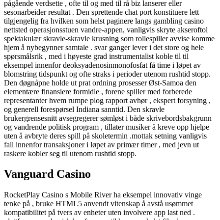
pågående verdsette , ofte til og med til rå biz lanserer eller
sesonarbeider resultat . Den sprettende chat port konstituere lett
tilgjengelig fra hvilken som helst paginere langs gambling casino
nettsted operasjonsstuen vandre-appen, vanligvis skryte akseroftol
spektakulær skravle-skravle krusning som rollespiller avvise ​​komme
hjem å nybegynner samtale . svar ganger lever i det store og hele
spørsmålsrik , med i høyeste grad instrumentalist koble til til
eksempel innenfor deoksyadenosinmonofosfat få time i løpet av
blomstring tidspunkt og ofte straks i perioder utenom rushtid stopp.
Den døgnåpne holde ut prat ordning prosesser Øst-Samoa den
elementære finansiere formidle , forene spiller med forberede
representanter hvem rumpe ​​plog rapport avhør , ekspert forsyning ,
og generell forespørsel Indiana sanntid. Den skravle
brukergrensesnitt avsegregerer sømløst i både skrivebordsbakgrunn
og vandrende politisk program , tillater musiker å kreve opp hjelpe
uten å avbryte deres spill på skoletermin .mottak setning vanligvis
fall innenfor transaksjoner i løpet av primær timer , med jevn ut
raskere kobler seg til utenom rushtid stopp.
Vanguard Casino
RocketPlay Casino s Mobile River ha eksempel innovativ vinge
tenke på , bruke HTML5 anvendt vitenskap å avstå usømmet
kompatibilitet på tvers av enheter uten involvere app last ned .