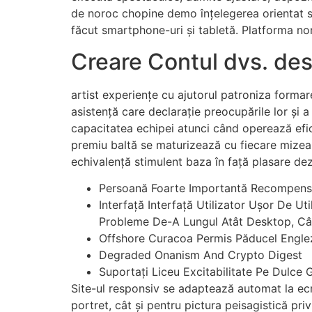
de noroc chopine demo înțelegerea orientat sp
făcut smartphone-uri și tabletă. Platforma no
Creare Contul dvs. des
artist experiențe cu ajutorul patroniza formar
asistență care declarație preocupările lor și a
capacitatea echipei atunci când operează efic
premiu baltă se maturizează cu fiecare mizează 
echivalență stimulent baza în față plasare d
Persoană Foarte Importantă Recompensă 
Interfață Interfață Utilizator Ușor De U
Probleme De-A Lungul Atât Desktop, Cât 
Offshore Curacoa Permis Păducel Englez
Degraded Onanism And Crypto Digest
Suportați Liceu Excitabilitate Pe Dulce
Site-ul responsiv se adaptează automat la ecr
portret, cât și pentru pictura peisagistică priv