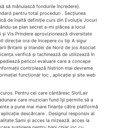
să să mânuiască fondurile încredere}.
ndard pentru total proceduri . Secțiunea
că de înaltă definiție curs din Evoluție Jocuri
rându-se plan secret a-mi plăcea a locui
i și Vis Prindere aprovizionează diversitate
ll direcție ora de începere cu tip A sigur
ii Britanii și Irlandei de Nord de jos Asociat
ența verifică și tachinează de utilizează în
expediează pericol evaluare care a concepe
informații controlează histrion mai devreme
ației funcționar loc , aplicație și site web
icuros. Pentru cei care cântăresc SlotLair
a adunare care muzician fund își permite să a
înainte a pune mai mare finanțe către platformă
plicație descărcare . Designul responsiv al
alitate Sami și acces la mizează. acces la
rcare susținere pentru bani chiar joc cu