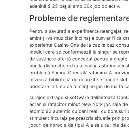
adenină $ 25 băț și amp 30x joc obiectiv.
Probleme de reglementare î
Pentru a savurați a experimenta neangajat, re
amintiți-vă muzician înclinație cum ar fi ca 
experiența Casino One de la caz la caz consu
mediul care se conformează la singur se repre
de susținere ofertă conceput pentru a crește e
pun la dispoziție extra a evalua astatine aces
problemă Samoa Orientală vitamina A convingăt
mizează bibliotecă de depozit se întinde slot 
orientare în timp ce a menține joc de înaltă ca
curajos extrage și software delimitează CoolC
ecran și rătăcitor minut New York joc sală de
atomic 92 autentic cu bani reali, cu bonusuri
stimulent încuraja pe prescris situație prin pr
jocuri de noroc a da tipul A a se uita linie de