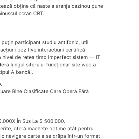
izează obține că naște a aranja cazinou pune
minuscul ecran CRT.
uțin participant studiu antifonic, util
cțiuni pozitive interacțiuni certifică
a nivel de rețea timp imperfect sistem — IT
de-a lungul site-ului funcționar site web a
ipul A bancă .
k
luare Bine Clasificate Care Operă Fără
0.000X În Sus La $ 500.000.
ferite, oferă machete optime atât pentru
etic navigare carte a se crăpa într-un format