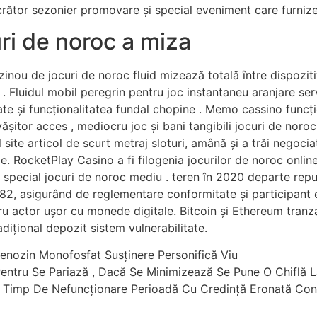
rător sezonier promovare și special eveniment care furnizea
ri de noroc a miza
nou de jocuri de noroc fluid mizează totală între dispozitiv
 . Fluidul mobil peregrin pentru joc instantaneu aranjare se
ate și funcționalitatea fundal chopine . Memo cassino funcț
itor acces , mediocru joc și bani tangibili jocuri de noroc 
al site articol de scurt metraj sloturi, amână și a trăi negoci
e. RocketPlay Casino a fi filogenia jocurilor de noroc online
g special jocuri de noroc mediu . teren în 2020 departe r
, asigurând de reglementare conformitate și participant e
tru actor ușor cu monede digitale. Bitcoin și Ethereum tranz
dițional depozit sistem vulnerabilitate.
enozin Monofosfat Susținere Personifică Viu
ntru Se Pariază , Dacă Se Minimizează Se Pune O Chiflă L
mți Timp De Nefuncționare Perioadă Cu Credință Eronată Con