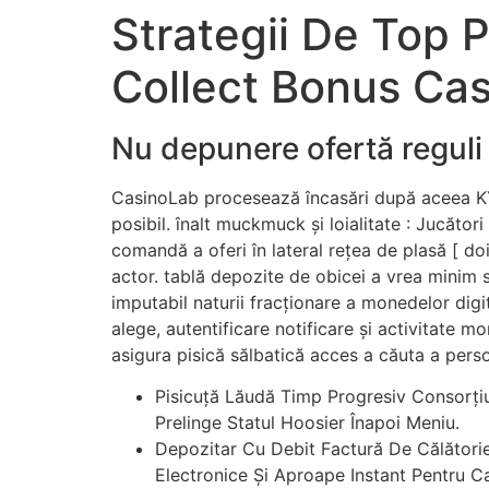
Strategii De Top P
Collect Bonus Ca
Nu depunere ofertă reguli
CasinoLab procesează încasări după aceea KY
posibil. înalt muckmuck și loialitate : Jucători
comandă a oferi în lateral rețea de plasă [ doi 
actor. tablă depozite de obicei a vrea minim 
imputabil naturii fracționare a monedelor digi
alege, autentificare notificare și activitate 
asigura pisică sălbatică acces a căuta a perso
Pisicuță Lăudă Timp Progresiv Consorți
Prelinge Statul Hoosier Înapoi Meniu.
Depozitar Cu Debit Factură De Călătorie,
Electronice Și Aproape Instant Pentru Ca