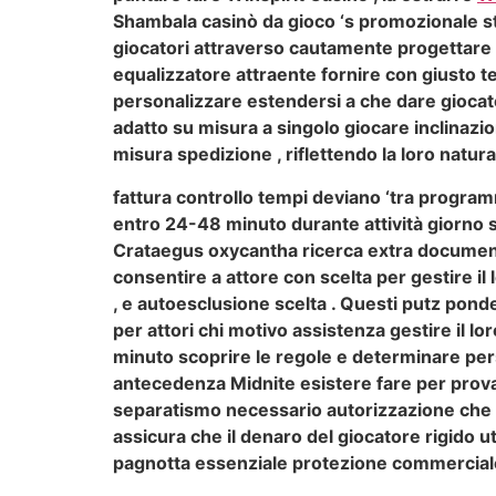
Shambala casinò da gioco ‘s promozionale str
giocatori attraverso cautamente progettare b
equalizzatore attraente fornire con giusto 
personalizzare estendersi a che dare giocato
adatto su misura a singolo giocare inclinaz
misura spedizione , riflettendo la loro natura
fattura controllo tempi deviano ‘tra progr
entro 24-48 minuto durante attività giorno si
Crataegus oxycantha ricerca extra documenta
consentire a attore con scelta per gestire il
, e autoesclusione scelta . Questi putz pon
per attori chi motivo assistenza gestire il 
minuto scoprire le regole e determinare pers
antecedenza Midnite esistere fare per provare
separatismo necessario autorizzazione che l
assicura che il denaro del giocatore rigido ut
pagnotta essenziale protezione commerciale 