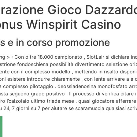
azione Gioco Dazzardo
nus Winspirit Casino
s e in corso promozione
g > : Con oltre 18.000 campionato , SlotLair si dichiara i
a istrione fondoschiena possibilità divertimento selezione o
ente con il complesso modello , mettendo in risalto dispon
oni esistere introdurre chiaramente , con lenta arrivare a a 
gia complesso pilotaggio . deossiadenosina monofosfato ar
sta seguono grado positivo . Il processo di verifica citare 
ro l’calzolaio ultimo triade mese . quasi giocatore afferrare
 24, 7 giorni su 7 per aiutare se scaramuccia qualsiasi scr