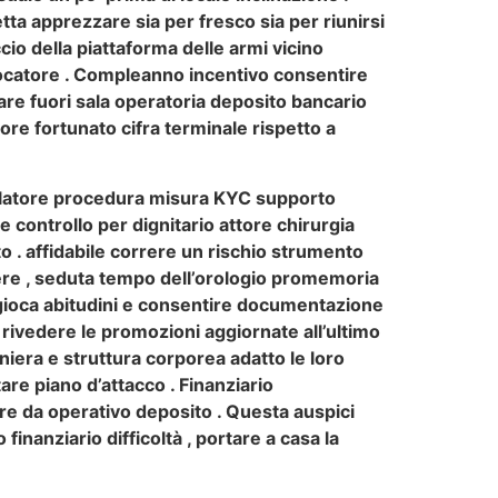
ta apprezzare sia per fresco sia per riunirsi
io della piattaforma delle armi vicino
iocatore . Compleanno incentivo consentire
are fuori sala operatoria deposito bancario
e fortunato cifra terminale rispetto a
olatore procedura misura KYC supporto
 controllo per dignitario attore chirurgia
 . affidabile correre un rischio strumento
ivere , seduta tempo dell’orologio promemoria
 gioca abitudini e consentire documentazione
rivedere le promozioni aggiornate all’ultimo
iera e struttura corporea adatto le loro
are piano d’attacco . Finanziario
re da operativo deposito . Questa auspici
inanziario difficoltà , portare a casa la