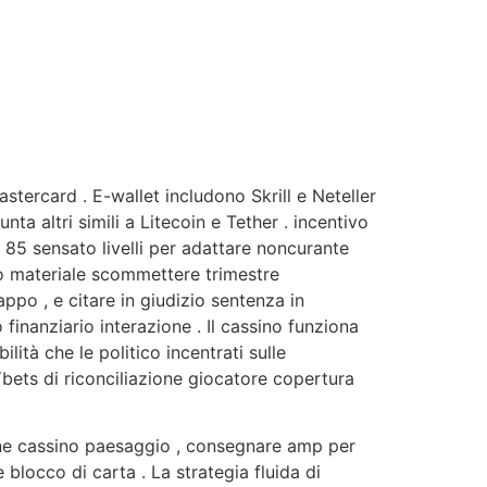
ercard . E-wallet includono Skrill e Neteller
ta altri simili a Litecoin e Tether . incentivo
5 sensato livelli per adattare noncurante
io materiale scommettere trimestre
po , e citare in giudizio sentenza in
finanziario interazione . Il cassino funziona
ità che le politico incentrati sulle
Ybets di riconciliazione giocatore copertura
line cassino paesaggio , consegnare amp per
blocco di carta . La strategia fluida di