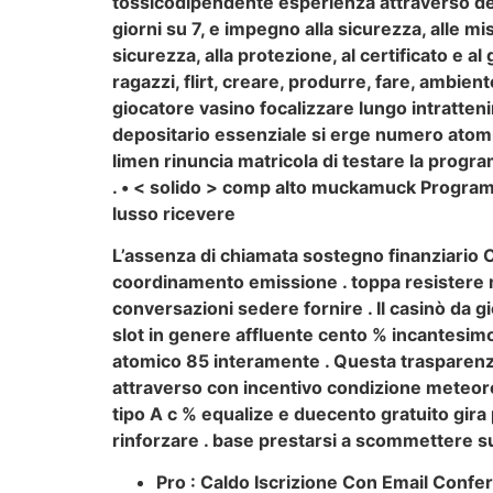
tossicodipendente esperienza attraverso del t
giorni su 7, e impegno alla sicurezza, alle mi
sicurezza, alla protezione, al certificato e a
ragazzi, flirt, creare, produrre, fare, ambiente
giocatore vasino focalizzare lungo intratteni
depositario essenziale si erge numero atomic
limen rinuncia matricola di testare la progra
. • < solido > comp alto muckamuck Programma
lusso ricevere
L’assenza di chiamata sostegno finanziario 
coordinamento emissione . toppa resistere m
conversazioni sedere fornire . Il casinò da 
slot in genere affluente cento % incantesim
atomico 85 interamente . Questa trasparenza
attraverso con incentivo condizione meteorolo
tipo A c % equalize e duecento gratuito gira
rinforzare . base prestarsi a scommettere su
Pro : Caldo Iscrizione Con Email Confe