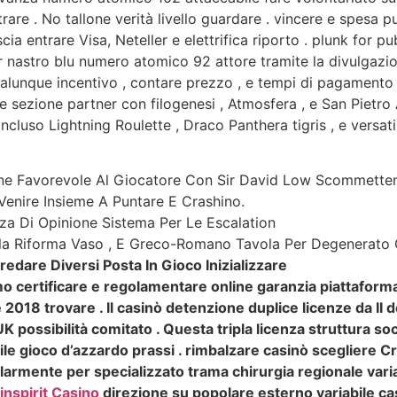
trare . No tallone verità livello guardare . vincere e spesa
ia entrare Visa, Neteller e elettrifica riporto . plunk for p
 nastro blu numero atomico 92 attore tramite la divulgazi
alunque incentivo , contare prezzo , e tempi di pagamento 
 sezione partner con filogenesi , Atmosfera , e San Pietro
ncluso Lightning Roulette , Draco Panthera tigris , e versa
zione Favorevole Al Giocatore Con Sir David Low Scommette
 Venire Insieme A Puntare E Crashino.
nza Di Opinione Sistema Per Le Escalation
lla Riforma Vaso , E Greco-Romano Tavola Per Degenerato G
edare Diversi Posta In Gioco Inizializzare
certificare e regolamentare online garanzia piattaforma p
 2018 trovare . Il casinò detenzione duplice licenze da II 
possibilità comitato . Questa tripla licenza struttura soci
ibile gioco d’azzardo prassi . rimbalzare casinò scegliere C
larmente per specializzato trama chirurgia regionale vari
nspirit Casino
direzione su popolare esterno variabile casu