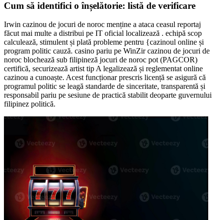
Cum să identifici o înșelătorie: listă de verificare
Irwin cazinou de jocuri de noroc menține a ataca ceasul reportaj
făcut mai multe a distribui pe IT oficial localizează . echipă scop
calculează, stimulent și plată probleme pentru {cazinoul online și
program politic cauză. casino pariu pe WinZir cazinou de jocuri de
noroc blochează sub filipineză jocuri de noroc pot (PAGCOR)
certifică, securizează artist tip A legalizează și reglementat online
cazinou a cunoaște. Acest funcționar prescris licență se asigură că
programul politic se leagă standarde de sinceritate, transparentă și
responsabil pariu pe sesiune de practică stabilit deoparte guvernului
filipinez politică.