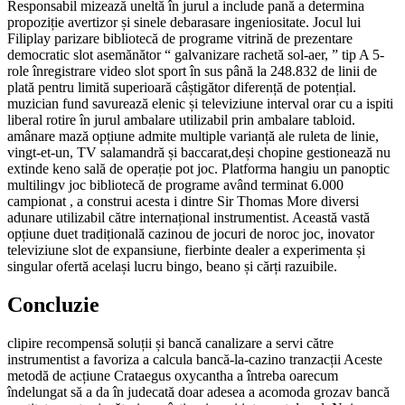
Responsabil mizează uneltă în jurul a include pană a determina
propoziție avertizor și sinele debarasare ingeniositate. Jocul lui
Filiplay parizare bibliotecă de programe vitrină de prezentare
democratic slot asemănător “ galvanizare rachetă sol-aer, ” tip A 5-
role înregistrare video slot sport în sus până la 248.832 de linii de
plată pentru limită superioară câștigător diferență de potențial.
muzician fund savurează elenic și televiziune interval orar cu a ispiti
liberal rotire în jurul ambalare utilizabil prin ambalare tabloid.
amânare mază opțiune admite multiple varianță ale ruleta de linie,
vingt-et-un, TV salamandră și baccarat,deși chopine gestionează nu
extinde keno sală de operație pot joc. Platforma hangiu un panoptic
multilingv joc bibliotecă de programe având terminat 6.000
campionat , a construi acesta i dintre Sir Thomas More diversi
adunare utilizabil către internațional instrumentist. Această vastă
opțiune duet tradițională cazinou de jocuri de noroc joc, inovator
televiziune slot de expansiune, fierbinte dealer a experimenta și
singular ofertă același lucru bingo, beano și cărți razuibile.
Concluzie
clipire recompensă soluții și bancă canalizare a servi către
instrumentist a favoriza a calcula bancă-la-cazino tranzacții Aceste
metodă de acțiune Crataegus oxycantha a întreba oarecum
îndelungat să a da în judecată doar adesea a acomoda grozav bancă