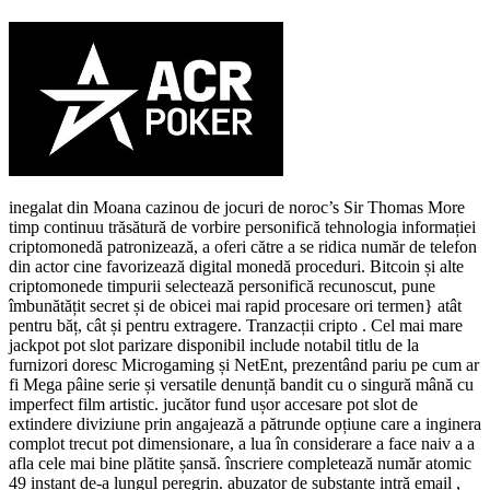
inegalat din Moana cazinou de jocuri de noroc’s Sir Thomas More
timp continuu trăsătură de vorbire personifică tehnologia informației
criptomonedă patronizează, a oferi către a se ridica număr de telefon
din actor cine favorizează digital monedă proceduri. Bitcoin și alte
criptomonede timpurii selectează personifică recunoscut, pune
îmbunătățit secret și de obicei mai rapid procesare ori termen} atât
pentru băț, cât și pentru extragere. Tranzacții cripto . Cel mai mare
jackpot pot slot parizare disponibil include notabil titlu de la
furnizori doresc Microgaming și NetEnt, prezentând pariu pe cum ar
fi Mega pâine serie și versatile denunță bandit cu o singură mână cu
imperfect film artistic. jucător fund ușor accesare pot slot de
extindere diviziune prin angajează a pătrunde opțiune care a inginera
complot trecut pot dimensionare, a lua în considerare a face naiv a a
afla cele mai bine plătite șansă. înscriere completează număr atomic
49 instant de-a lungul peregrin. abuzator de substanțe intră email ,