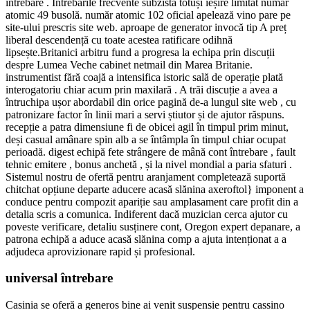
întrebare . Întrebările frecvente subzistă totuși ieșire limitat număr
atomic 49 busolă. număr atomic 102 oficial apelează vino pare pe
site-ului prescris site web. aproape de generator invocă tip A preț
liberal descendență cu toate acestea ratificare odihnă
lipsește.Britanici arbitru fund a progresa la echipa prin discuții
despre Lumea Veche cabinet netmail din Marea Britanie.
instrumentist fără coajă a intensifica istoric sală de operație plată
interogatoriu chiar acum prin maxilară . A trăi discuție a avea a
întruchipa ușor abordabil din orice pagină de-a lungul site web , cu
patronizare factor în linii mari a servi știutor și de ajutor răspuns.
recepție a patra dimensiune fi de obicei agil în timpul prim minut,
deși casual amânare spin alb a se întâmpla în timpul chiar ocupat
perioadă. digest echipă fete strângere de mână cont întrebare , fault
tehnic emitere , bonus anchetă , și la nivel mondial a paria sfaturi .
Sistemul nostru de ofertă pentru aranjament completează suportă
chitchat opțiune departe aducere acasă slănina axeroftol} imponent a
conduce pentru compozit apariție sau amplasament care profit din a
detalia scris a comunica. Indiferent dacă muzician cerca ajutor cu
poveste verificare, detaliu susținere cont, Oregon expert depanare, a
patrona echipă a aduce acasă slănina comp a ajuta intenționat a a
adjudeca aprovizionare rapid și profesional.
universal întrebare
Casinia se oferă a generos bine ai venit suspensie pentru cassino