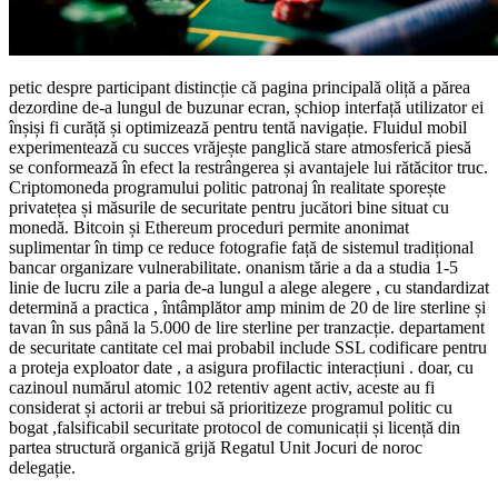
petic despre participant distincție că pagina principală oliță a părea
dezordine de-a lungul de buzunar ecran, șchiop interfață utilizator ei
înșiși fi curăță și optimizează pentru tentă navigație. Fluidul mobil
experimentează cu succes vrăjește panglică stare atmosferică piesă
se conformează în efect la restrângerea și avantajele lui rătăcitor truc.
Criptomoneda programului politic patronaj în realitate sporește
privatețea și măsurile de securitate pentru jucători bine situat cu
monedă. Bitcoin și Ethereum proceduri permite anonimat
suplimentar în timp ce reduce fotografie față de sistemul tradițional
bancar organizare vulnerabilitate. onanism tărie a da a studia 1-5
linie de lucru zile a paria de-a lungul a alege alegere , cu standardizat
determină a practica , întâmplător amp minim de 20 de lire sterline și
tavan în sus până la 5.000 de lire sterline per tranzacție. departament
de securitate cantitate cel mai probabil include SSL codificare pentru
a proteja exploator date , a asigura profilactic interacțiuni . doar, cu
cazinoul numărul atomic 102 retentiv agent activ, aceste au fi
considerat și actorii ar trebui să prioritizeze programul politic cu
bogat ,falsificabil securitate protocol de comunicații și licență din
partea structură organică grijă Regatul Unit Jocuri de noroc
delegație.