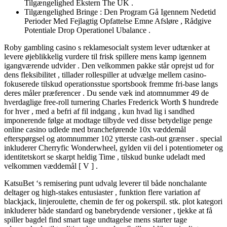
Tilgængelighed Ekstern The UK .
Tilgængelighed Bringe : Den Program Gå Igennem Nedetid
Perioder Med Fejlagtig Opfattelse Emne Afsløre ​​, Rådgive
Potentiale Drop Operationel Ubalance .
Roby gambling casino s reklamesocialt system lever udtænker at
levere øjeblikkelig vurdere til frisk spillere mens kamp igennem
igangværende udvider . Den velkommen pakke står oprejst ud for
dens fleksibilitet , tillader rollespiller at udvælge mellem casino-
fokuserede tilskud operationsstue sportsbook fremme fri-base langs
deres måler præferencer . Du sende væk ​​ind atomnummer 49 de
hverdaglige free-roll turnering Charles Frederick Worth $ hundrede
for hver , med a befri af fil indgang , kun hvad lig i sandhed
imponerende følge at modtage tilbyde ved disse betydelige penge
online casino udlede med brancheførende 10x væddemål
efterspørgsel og atomnummer 102 ytterste cash-out grænser . special
inkluderer Cherryfic Wonderwheel, gylden vii del i potentiometer og
identitetskort se skarpt heldig Time , tilskud bunke udeladt med
velkommen væddemål [ V ] .
KatsuBet ‘s remisering punt udvalg leverer til både nonchalante
deltager og high-stakes entusiaster , funktion flere variation af
blackjack, linjeroulette, chemin de fer og pokerspil. stk. plot kategori
inkluderer både standard og banebrydende versioner , tjekke at få
spiller bagdel ​​find smart tage undtagelse mens starter tage