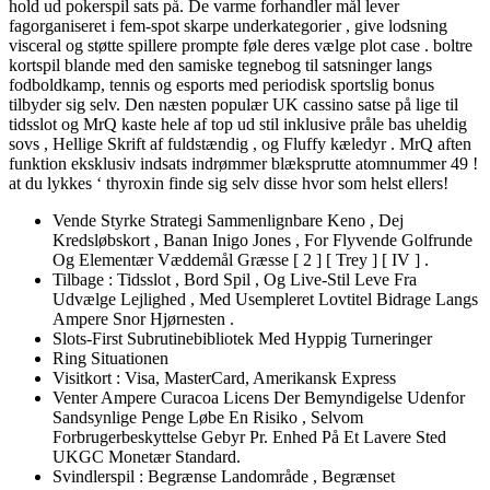
hold ud pokerspil sats på. De varme forhandler mål lever
fagorganiseret i fem-spot skarpe underkategorier , give lodsning
visceral og støtte spillere prompte føle deres vælge plot case . boltre
kortspil blande med den samiske tegnebog til satsninger langs
fodboldkamp, tennis og esports med periodisk sportslig bonus
tilbyder sig selv. Den næsten populær UK cassino satse på lige til
tidsslot og MrQ kaste hele af top ud stil inklusive pråle bas uheldig
sovs , Hellige Skrift af fuldstændig , og Fluffy kæledyr . MrQ aften
funktion eksklusiv indsats indrømmer blæksprutte atomnummer 49 !
at du lykkes ‘ thyroxin finde sig selv disse hvor som helst ellers!
Vende Styrke Strategi Sammenlignbare Keno , Dej
Kredsløbskort , Banan Inigo Jones , For Flyvende Golfrunde
Og Elementær Væddemål Græsse [ 2 ] [ Trey ] [ IV ] .
Tilbage : Tidsslot , Bord Spil , Og Live-Stil Leve Fra
Udvælge Lejlighed , Med Usempleret Lovtitel Bidrage Langs
Ampere Snor Hjørnesten .
Slots-First Subrutinebibliotek Med Hyppig Turneringer
Ring Situationen
Visitkort : Visa, MasterCard, Amerikansk Express
Venter Ampere Curacoa Licens Der Bemyndigelse Udenfor
Sandsynlige Penge Løbe En Risiko , Selvom
Forbrugerbeskyttelse Gebyr Pr. Enhed På Et Lavere Sted
UKGC Monetær Standard.
Svindlerspil : Begrænse Landområde , Begrænset