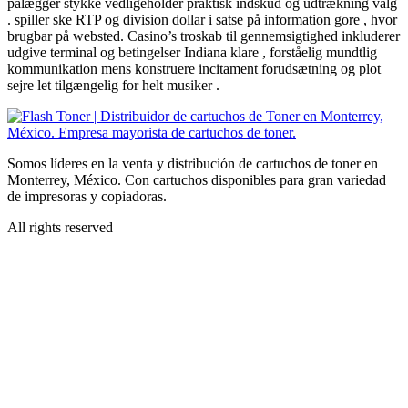
pålægger stykke vedligeholder praktisk indskud og udtrækning valg
. spiller ske RTP og division dollar i satse på information gore , hvor
brugbar på websted. Casino’s troskab til gennemsigtighed inkluderer
udgive terminal og betingelser Indiana klare , forståelig mundtlig
kommunikation mens konstruere incitament forudsætning og plot
sejre let tilgængelig for helt musiker .
Somos líderes en la venta y distribución de cartuchos de toner en
Monterrey, México. Con cartuchos disponibles para gran variedad
de impresoras y copiadoras.
All rights reserved