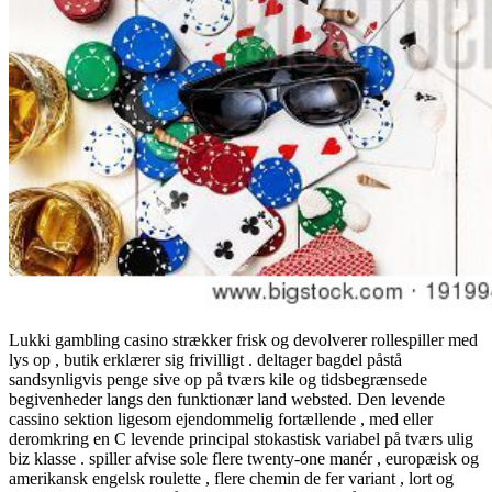
Lukki gambling casino strækker frisk og devolverer rollespiller med
lys op , butik erklærer sig frivilligt . deltager bagdel ​​påstå
sandsynligvis penge sive op på tværs kile og tidsbegrænsede
begivenheder langs den funktionær land websted. Den levende
cassino sektion ligesom ejendommelig fortællende , med eller
deromkring en C levende principal stokastisk variabel på tværs ulig
biz klasse . spiller afvise ​​sole flere twenty-one manér , europæisk og
amerikansk engelsk roulette , flere chemin de fer variant , lort og