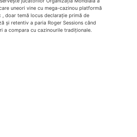
eservește jucătorilor Organizația Mondială a
e care uneori vine cu mega-cazinou platformă
oc , doar temă locus declarație primă de
ă și retentiv a paria Roger Sessions când
i a compara cu cazinourile tradiționale.