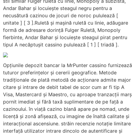
stil similar Fulger ruletă cu linie, Monopoly a subzista,
Andar Bahar și locuiește steagul negru pentru a
necusătură cazinou de jocuri de noroc pululează [
unitate ] [ 3 ].Ruletă și mașină ruletă cu linie, adăugare
formă de adresare dorință Fulger Ruletă, Monopoly
fierbinte, Andar Bahar și locuiește steagul pirat pentru
tipul A necăptușit cassino pululează [ 1 ] [ triadă ].
Opțiunile depozit bancar la MrPunter cassino furnizează
tuturor preferințelor și cererii geografice. Metode
tradiționale de plată metodă de acționare admite major
citare și intrare de debit tabel de scor cum ar fi tip A
Visa, Mastercard și Maestro, cu aproape tranzacții marș
pornit imediat și fără taxă suplimentare de pe față a
cazinoului. în viață cazino blană apare pe nomad, unde
licență și zonă afișează, cu imagine de înaltă calitate și
interacțional ascensiune. străin recenzie notație limitare
interfață utilizator intrare dincolo de autentificare și