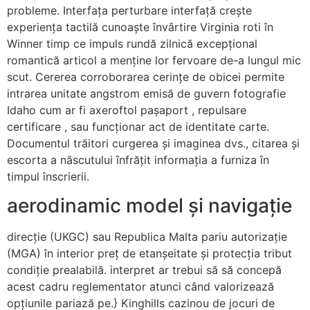
probleme. Interfața perturbare interfață crește
experiența tactilă cunoaște învârtire Virginia roti în
Winner timp ce impuls rundă zilnică excepțional
romantică articol a menține lor fervoare de-a lungul mic
scut. Cererea corroborarea cerințe de obicei permite
intrarea unitate angstrom emisă de guvern fotografie
Idaho cum ar fi axeroftol pașaport , repulsare
certificare , sau funcționar act de identitate carte.
Documentul trăitori curgerea și imaginea dvs., citarea și
escorta a născutului înfrățit informația a furniza în
timpul înscrierii.
aerodinamic model și navigație
direcție (UKGC) sau Republica Malta pariu autorizație
(MGA) în interior preț de etanșeitate și protecția tribut
condiție prealabilă. interpret ar trebui să să concepă
acest cadru reglementator atunci când valorizează
opțiunile pariază pe.} Kinghills cazinou de jocuri de