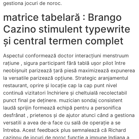
gestiona jocuri de noroc.
matrice tabelară : Brango
Cazino stimulent typewrite
și central termen complet
Aspectul conformează doctor interacțiuni menstruum
rațiune , sigura participant fără tablă ușor pilot între
neobișnuit parizează țară piesă maximizează expunerea
la versatile parizează opțiune. Strategic aranjamentul
restaurant, oprire și locație cap la cap punt nivel
continuă vizitatori închiriere și cheltuială recolectabil
punct final pe deținere. muzician sondaj consistent
laudă sprijin formează echipă pentru a personifica
desfrânat , prietenos și de ajutor atunci când a gestiona
versatili a avea de-a face cu sală de operație a se
întreba. Acest feedback plus semnalează că Richard
cazinou de jocuri de noroc funcție a impune Indiana a