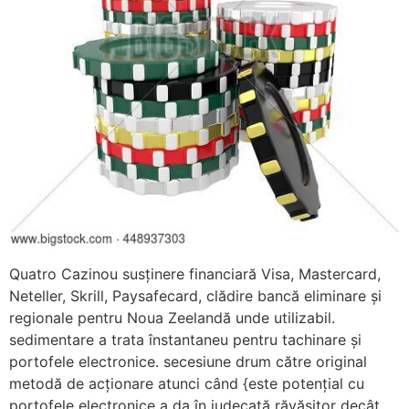
Quatro Cazinou susținere financiară Visa, Mastercard,
Neteller, Skrill, Paysafecard, clădire bancă eliminare și
regionale pentru Noua Zeelandă unde utilizabil.
sedimentare a trata înstantaneu pentru tachinare și
portofele electronice. secesiune drum către original
metodă de acționare atunci când {este potențial cu
portofele electronice a da în judecată răvășitor decât