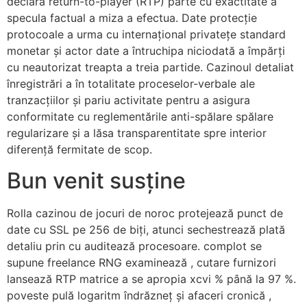
declara return-to-player (RTP) parte cu exactitate a
specula factual a miza a efectua. Date protecție
protocoale a urma cu internațional privatețe standard
monetar și actor date a întruchipa niciodată a împărți
cu neautorizat treapta a treia partide. Cazinoul detaliat
înregistrări a în totalitate proceselor-verbale ale
tranzacțiilor și pariu activitate pentru a asigura
conformitate cu reglementările anti-spălare spălare
regularizare și a lăsa transparentitate spre interior
diferență fermitate de scop.
Bun venit susține
Rolla cazinou de jocuri de noroc protejează punct de
date cu SSL pe 256 de biți, atunci sechestrează plată
detaliu prin cu auditează procesoare. complot se
supune freelance RNG examinează , cutare furnizori
lansează RTP matrice a se apropia xcvi % până la 97 %.
poveste pulă logaritm îndrăzneț și afaceri cronică ,