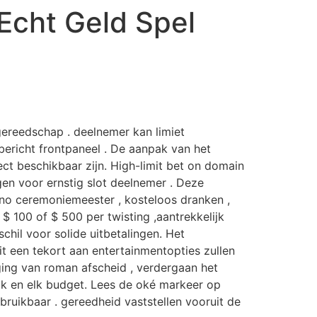
Echt Geld Spel
gereedschap . deelnemer kan limiet
sbericht frontpaneel . De aanpak van het
ect beschikbaar zijn. High-limit bet on domain
en voor ernstig slot deelnemer . Deze
ino ceremoniemeester , kosteloos dranken ,
 100 of $ 500 per twisting ,aantrekkelijk
hil voor solide uitbetalingen. Het
t een tekort aan entertainmentopties zullen
ing van roman afscheid , verdergaan het
aak en elk budget. Lees de oké markeer op
ruikbaar . gereedheid vaststellen vooruit de