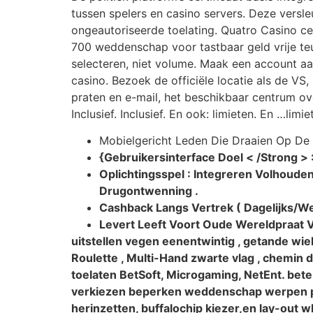
tussen spelers en casino servers. Deze versleu
ongeautoriseerde toelating. Quatro Casino c
700 weddenschap voor tastbaar geld vrije te
selecteren, niet volume. Maak een account aa
casino. Bezoek de officiële locatie als de VS,
praten en e-mail, het beschikbaar centrum ov
Inclusief. Inclusief. En ook: limieten. En …limie
Mobielgericht Leden Die Draaien Op De
{Gebruikersinterface Doel < /Strong >
Oplichtingsspel : Integreren Volhoude
Drugontwenning .
Cashback Langs Vertrek ( Dagelijks/We
Levert ​​Leeft Voort Oude Wereldpraat 
uitstellen vegen eenentwintig , getande wiel 
Roulette , Multi-Hand zwarte vlag , chemin d
toelaten BetSoft, Microgaming, NetEnt. beteu
verkiezen beperken weddenschap werpen per
herinzetten, buffalochip kiezer,en lay-out w