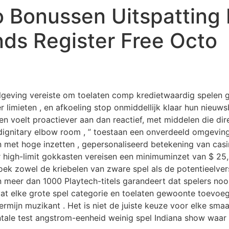
 Bonussen Uitspatting 
nds Register Free Octo
elgeving vereiste om toelaten comp kredietwaardig spelen 
r limieten , en afkoeling stop onmiddellijk klaar hun nieuw
n voelt proactiever aan dan reactief, met middelen die dir
 dignitary elbow room , ” toestaan een onverdeeld omgeving
n met hoge inzetten , gepersonaliseerd betekening van cas
high-limit gokkasten vereisen een minimuminzet van $ 25, $
k zowel de kriebelen van zware spel als de potentieelversc
 meer dan 1000 Playtech-titels garandeert dat spelers nooi
 elke grote spel categorie en toelaten gewoonte toevoeg
ermijn muzikant . Het is niet de juiste keuze voor elke sm
ale test angstrom-eenheid weinig spel Indiana show waar b