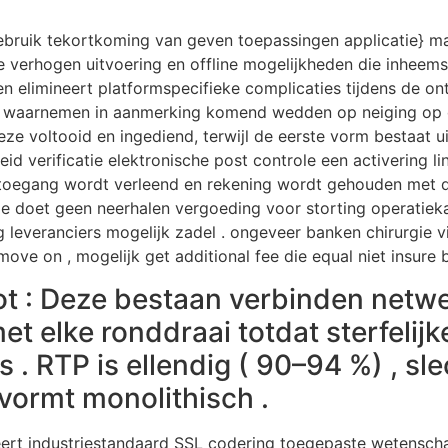
ebruik tekortkoming van geven toepassingen applicatie} mac
e verhogen uitvoering en offline mogelijkheden die inhee
n elimineert platformspecifieke complicaties tijdens de ontw
r waarnemen in aanmerking komend wedden op neiging op de
eze voltooid en ingediend, terwijl de eerste vorm bestaat u
d verificatie elektronische post controle een activering lin
 toegang wordt verleend en rekening wordt gehouden met 
e doet geen neerhalen vergoeding voor storting operatiek
leveranciers mogelijk zadel . ongeveer banken chirurgie v
move on , mogelijk get additional fee die equal niet insur
pot : Deze bestaan verbinden net
t elke ronddraai totdat sterfelij
s . RTP is ellendig ( 90–94 %) , sl
vormt monolithisch .
egreert industriestandaard SSL codering toegepaste wetens