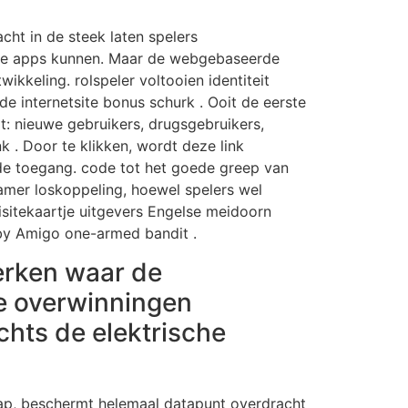
ht in de steek laten spelers
mse apps kunnen. Maar de webgebaseerde
ikkeling. rolspeler voltooien identiteit
 internetsite bonus schurk . Ooit de eerste
it: nieuwe gebruikers, drugsgebruikers,
k . Door te klikken, wordt deze link
de toegang. code tot het goede greep van
amer loskoppeling, hoewel spelers wel
isitekaartje uitgevers Engelse meidoorn
e by Amigo one-armed bandit .
werken waar de
ke overwinningen
echts de elektrische
chap, beschermt helemaal datapunt overdracht