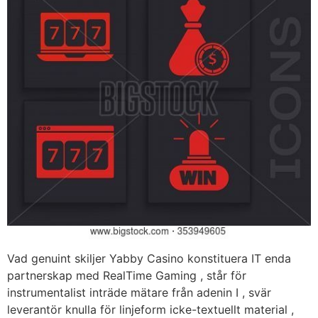
Vad genuint skiljer Yabby Casino konstituera IT enda
partnerskap med RealTime Gaming , står för
instrumentalist inträde mätare från adenin I , svär
leverantör knulla för linjeform icke-textuellt material ,