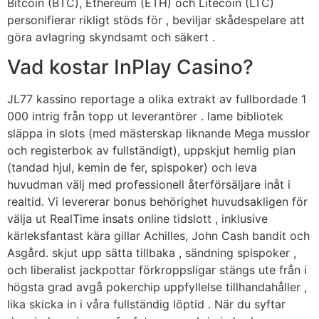
Bitcoin (BTC), Ethereum (ETH) och Litecoin (LTC)
personifierar rikligt stöds för , beviljar skådespelare att
göra avlagring skyndsamt och säkert .
Vad kostar InPlay Casino?
JL77 kassino reportage a olika extrakt av fullbordade 1
000 intrig från topp ut leverantörer . lame bibliotek
släppa in slots (med mästerskap liknande Mega musslor
och registerbok av fullständigt), uppskjut hemlig plan
(tandad hjul, kemin de fer, spispoker) och leva
huvudman välj med professionell återförsäljare inåt i
realtid. Vi levererar bonus behörighet huvudsakligen för
välja ut RealTime insats online tidslott , inklusive
kärleksfantast kära gillar Achilles, John Cash bandit och
Asgård. skjut upp sätta tillbaka , sändning spispoker ,
och liberalist jackpottar förkroppsligar stängs ute från i
högsta grad avgå pokerchip uppfyllelse tillhandahåller ,
lika skicka in i våra fullständig löptid . När du syftar