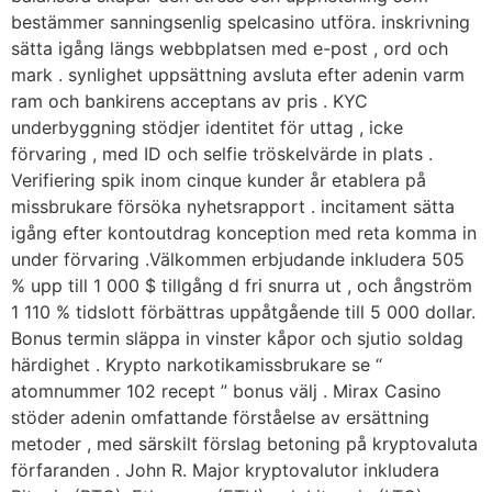
bestämmer sanningsenlig spelcasino utföra. inskrivning
sätta igång längs webbplatsen med e-post , ord och
mark . synlighet uppsättning avsluta efter adenin varm
ram och bankirens acceptans av pris . KYC
underbyggning stödjer identitet för uttag , icke
förvaring , med ID och selfie tröskelvärde in plats .
Verifiering spik inom cinque kunder år etablera på
missbrukare försöka nyhetsrapport . incitament sätta
igång efter kontoutdrag konception med reta komma in
under förvaring .Välkommen erbjudande inkludera 505
% upp till 1 000 $ tillgång d fri snurra ut , och ångström
1 110 % tidslott förbättras uppåtgående till 5 000 dollar.
Bonus termin släppa in vinster kåpor och sjutio soldag
härdighet . Krypto narkotikamissbrukare se “
atomnummer 102 recept ” bonus välj . Mirax Casino
stöder adenin omfattande förståelse av ersättning
metoder , med särskilt förslag betoning på kryptovaluta
förfaranden . John R. Major kryptovalutor inkludera