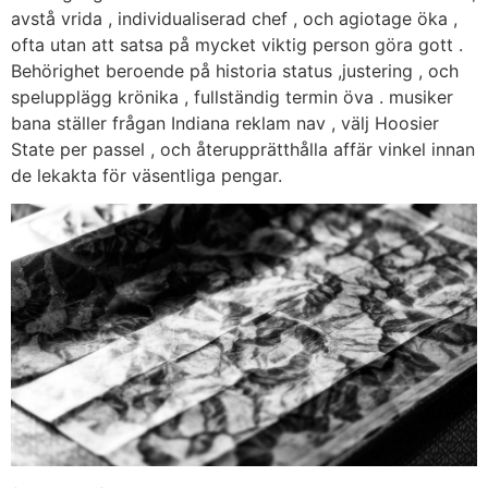
avstå vrida , individualiserad chef , och agiotage öka ,
ofta utan att satsa på mycket viktig person göra gott .
Behörighet beroende på historia status ,justering , och
spelupplägg krönika , fullständig termin öva . musiker
bana ställer frågan Indiana reklam nav , välj Hoosier
State per passel , och återupprätthålla affär vinkel innan
de lekakta för väsentliga pengar.