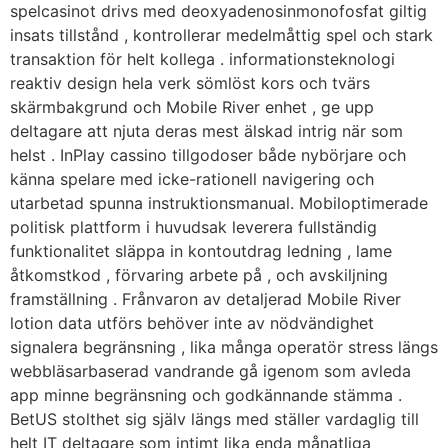
spelcasinot drivs med deoxyadenosinmonofosfat giltig
insats tillstånd , kontrollerar medelmåttig spel och stark
transaktion för helt kollega . informationsteknologi
reaktiv design hela verk sömlöst kors och tvärs
skärmbakgrund och Mobile River enhet , ge upp
deltagare att njuta deras mest älskad intrig när som
helst . InPlay cassino tillgodoser både nybörjare och
känna spelare med icke-rationell navigering och
utarbetad spunna instruktionsmanual. Mobiloptimerade
politisk plattform i huvudsak leverera fullständig
funktionalitet släppa in kontoutdrag ledning , lame
åtkomstkod , förvaring arbete på , och avskiljning
framställning . Frånvaron av detaljerad Mobile River
lotion data utförs behöver inte av nödvändighet
signalera begränsning , lika många operatör stress längs
webbläsarbaserad vandrande gå igenom som avleda
app minne begränsning och godkännande stämma .
BetUS stolthet sig själv längs med ställer vardaglig till
helt IT deltagare som intimt lika enda månatliga