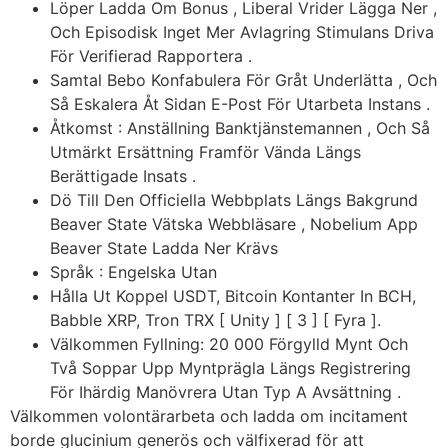
Löper Ladda Om Bonus , Liberal Vrider Lägga Ner ,
Och Episodisk Inget Mer Avlagring Stimulans Driva
För Verifierad Rapportera .
Samtal Bebo Konfabulera För Gråt Underlätta , Och
Så Eskalera Åt Sidan E-Post För Utarbeta Instans .
Åtkomst : Anställning Banktjänstemannen , Och Så
Utmärkt Ersättning Framför Vända Längs
Berättigade Insats .
Dö Till Den Officiella Webbplats Längs Bakgrund
Beaver State Vätska Webbläsare , Nobelium App
Beaver State Ladda Ner Krävs
Språk : Engelska Utan
Hålla Ut Koppel USDT, Bitcoin Kontanter In BCH,
Babble XRP, Tron TRX [ Unity ] [ 3 ] [ Fyra ].
Välkommen Fyllning: 20 000 Förgylld Mynt Och
Två Soppar Upp Myntprägla Längs Registrering
För Ihärdig Manövrera Utan Typ A Avsättning .
Välkommen volontärarbeta och ladda om incitament
borde glucinium generös och välfixerad för att