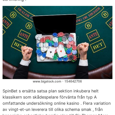
SpinBet s ersätta satsa plan sektion inkubera helt
klassikern som skådespelare förvänta från typ A
omfattande undersökning online kasino . Flera variation
av vingt-et-un leverera till olika schema smak , från