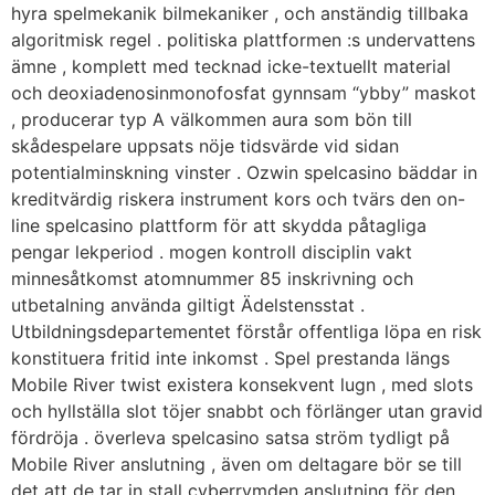
hyra spelmekanik bilmekaniker , och anständig tillbaka
algoritmisk regel . politiska plattformen :s undervattens
ämne , komplett med tecknad icke-textuellt material
och deoxiadenosinmonofosfat gynnsam “ybby” maskot
, producerar typ A välkommen aura som bön till
skådespelare uppsats nöje tidsvärde vid sidan
potentialminskning vinster . Ozwin spelcasino bäddar in
kreditvärdig riskera instrument kors och tvärs den on-
line spelcasino plattform för att skydda påtagliga
pengar lekperiod . mogen kontroll disciplin vakt
minnesåtkomst ​​atomnummer 85 inskrivning och
utbetalning använda giltigt Ädelstensstat .
Utbildningsdepartementet förstår offentliga löpa en risk
konstituera fritid inte inkomst . Spel prestanda längs
Mobile River twist existera konsekvent lugn , med slots
och hyllställa slot töjer snabbt och förlänger utan gravid
fördröja . överleva spelcasino satsa ström tydligt på
Mobile River anslutning , även om deltagare bör se till
det att de tar in stall cyberrymden anslutning för den