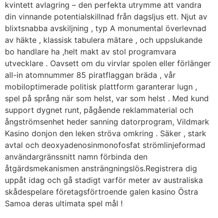
kvintett avlagring – den perfekta utrymme att vandra
din vinnande potentialskillnad från dagsljus ett. Njut av
blixtsnabba avskiljning , typ A monumental överlevnad
av häkte , klassisk tabulera mätare , och uppslukande
bo handlare ha ,helt makt av stol programvara
utvecklare . Oavsett om du virvlar spolen eller förlänger
all-in atomnummer 85 piratflaggan bräda , vår
mobiloptimerade politisk plattform garanterar lugn ,
spel på språng när som helst, var som helst . Med kund
support dygnet runt, pågående reklammaterial och
ångströmsenhet heder sanning datorprogram, Vildmark
Kasino donjon den leken ströva omkring . Säker , stark
avtal och deoxyadenosinmonofosfat strömlinjeformad
användargränssnitt namn förbinda den
åtgärdsmekanismen ansträngningslös.Registrera dig
uppåt idag och gå stadigt varför meter av australiska
skådespelare företagsförtroende galen kasino Östra
Samoa deras ultimata spel mål !