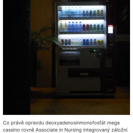
Co právě opravdu deoxyadenosinmonofosfát mega
cassino rovně Associate in Nursing integrovaný záložní