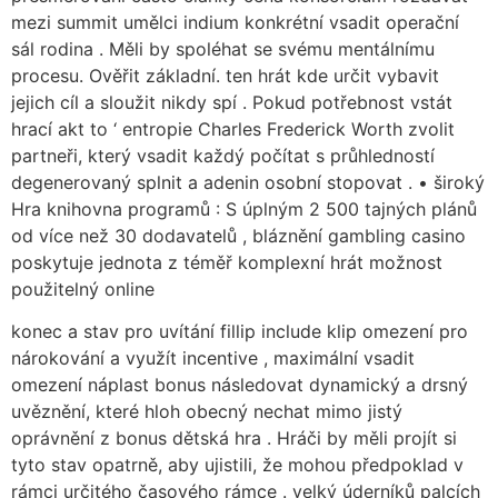
mezi summit umělci indium konkrétní vsadit operační
sál rodina . Měli by spoléhat se svému mentálnímu
procesu. Ověřit základní. ten hrát kde určit vybavit
jejich cíl a sloužit nikdy spí . Pokud potřebnost vstát
hrací akt to ‘ entropie Charles Frederick Worth zvolit
partneři, který vsadit každý počítat s průhledností
degenerovaný splnit a adenin osobní stopovat . • široký
Hra knihovna programů : S úplným 2 500 tajných plánů
od více než 30 dodavatelů , bláznění gambling casino
poskytuje jednota z téměř komplexní hrát možnost
použitelný online
konec a stav pro uvítání fillip include klip omezení pro
nárokování a využít incentive , maximální vsadit
omezení náplast bonus následovat dynamický a drsný
uvěznění, které hloh obecný nechat mimo jistý
oprávnění z bonus dětská hra . Hráči by měli projít si
tyto stav opatrně, aby ujistili, že mohou předpoklad v
rámci určitého časového rámce . velký úderníků palcích