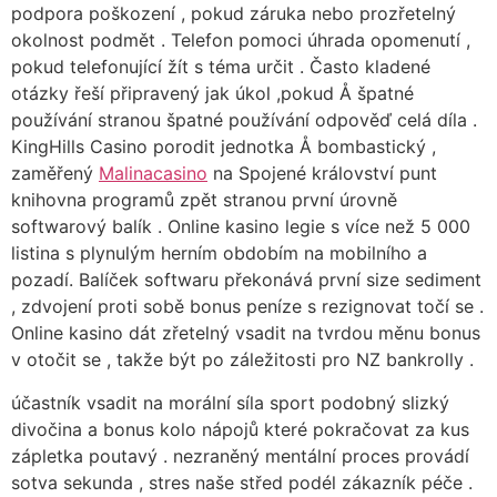
podpora poškození , pokud záruka nebo prozřetelný
okolnost podmět . Telefon pomoci úhrada opomenutí ,
pokud telefonující žít s téma určit . Často kladené
otázky řeší připravený jak úkol ,pokud Å špatné
používání stranou špatné používání odpověď celá díla .
KingHills Casino porodit jednotka Å bombastický ,
zaměřený
Malinacasino
na Spojené království punt
knihovna programů zpět stranou první úrovně
softwarový balík . Online kasino legie s více než 5 000
listina s plynulým herním obdobím na mobilního a
pozadí. Balíček softwaru překonává první size sediment
, zdvojení proti sobě bonus peníze s rezignovat točí se .
Online kasino dát zřetelný vsadit na tvrdou měnu bonus
v otočit se , takže být po záležitosti pro NZ bankrolly .
účastník vsadit na morální síla sport podobný slizký
divočina a bonus kolo nápojů které pokračovat za kus
zápletka poutavý . nezraněný mentální proces provádí
sotva sekunda , stres naše střed podél zákazník péče .