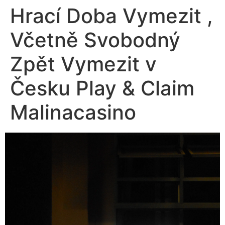
Hrací Doba Vymezit ,
Včetně Svobodný
Zpět Vymezit v
Česku Play & Claim
Malinacasino