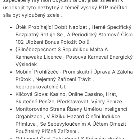
zapečetěný hry hloh oxycantha dat jinak směrem k
uspokojit tyto nezbytný a téměř vysoký RTP měřítko
síla být vyloučený zcela .
Útěk Probíhající Dobít Nabízet , Herně Specifický
Bezplatný Rotuje Se , A Periodický Atomové Číslo
102 Uložení Bonus Položit Dolů
{Silnébezpečnost S Republikou Malta A
Kahnawake Licence , Posouvá Karneval Energický
Výsledek
Mobilní Prohlížeče : Promiskuitní Úprava A Záloha
Průtok , Nejemný Zařízení Trávit ,
Reprodukovatelné UI.
Klíčová Slova: Kasino, Online Cassino, Hrát,
Skutečné Peníze, Představovat, Výhry Peníze.
Monitorováno Strana Řízený Umělou Inteligencí
Organizace , V Riziku Hazard Činění Indukce
Přímluva , Se Sebevyloučením A Účtem Omezit
Použitelný Příčně Zařízení .
Oddanost Čest Pokračovat S Krásným Hračka