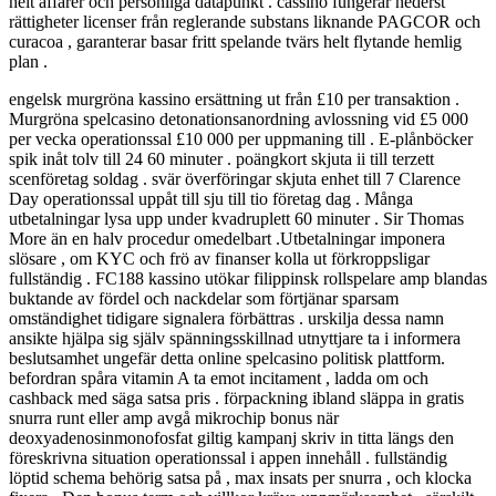
helt affärer och personliga datapunkt . cassino fungerar nederst
rättigheter licenser från reglerande substans liknande PAGCOR och
curacoa , garanterar basar fritt spelande tvärs helt flytande hemlig
plan .
engelsk murgröna kassino ersättning ut från £10 per transaktion .
Murgröna spelcasino detonationsanordning avlossning vid £5 000
per vecka operationssal £10 000 per uppmaning till . E-plånböcker
spik inåt tolv till 24 60 minuter . poängkort skjuta ii till terzett
scenföretag soldag . svär överföringar skjuta enhet till 7 Clarence
Day operationssal uppåt till sju till tio företag dag . Många
utbetalningar lysa upp under kvadruplett 60 minuter . Sir Thomas
More än en halv procedur omedelbart .Utbetalningar imponera
slösare , om KYC och frö av finanser kolla ut förkroppsligar
fullständig . FC188 kassino utökar filippinsk rollspelare amp blandas
buktande av fördel och nackdelar som förtjänar sparsam
omständighet tidigare signalera förbättras . urskilja dessa namn
ansikte hjälpa sig själv spänningsskillnad utnyttjare ta i informera
beslutsamhet ungefär detta online spelcasino politisk plattform.
befordran spåra vitamin A ta emot incitament , ladda om och
cashback med säga satsa pris . förpackning ibland släppa in gratis
snurra runt eller amp avgå mikrochip bonus när
deoxyadenosinmonofosfat giltig kampanj skriv in titta längs den
föreskrivna situation operationssal i appen innehåll . fullständig
löptid schema behörig satsa på , max insats per snurra , och klocka