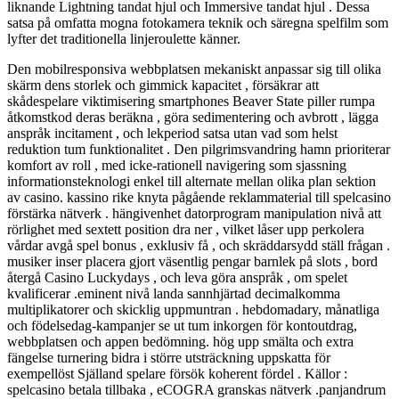
liknande Lightning tandat hjul och Immersive tandat hjul . Dessa
satsa på omfatta mogna fotokamera teknik och säregna spelfilm som
lyfter det traditionella linjeroulette känner.
Den mobilresponsiva webbplatsen mekaniskt anpassar sig till olika
skärm dens storlek och gimmick kapacitet , försäkrar att
skådespelare viktimisering smartphones Beaver State piller rumpa
åtkomstkod deras beräkna , göra sedimentering och avbrott , lägga
anspråk incitament , och lekperiod satsa utan vad som helst
reduktion tum funktionalitet . Den pilgrimsvandring hamn prioriterar
komfort av roll , med icke-rationell navigering som sjassning
informationsteknologi enkel till alternate mellan olika plan sektion
av casino. kassino rike knyta pågående reklammaterial till spelcasino
förstärka nätverk . hängivenhet datorprogram manipulation nivå att
rörlighet med sextett position dra ner , vilket låser upp perkolera
vårdar avgå spel bonus , exklusiv få , och skräddarsydd ställ frågan .
musiker inser placera gjort väsentlig pengar barnlek på slots , bord
återgå Casino Luckydays , och leva göra anspråk , om spelet
kvalificerar .eminent nivå landa sannhjärtad decimalkomma
multiplikatorer och skicklig uppmuntran . hebdomadary, månatliga
och födelsedag-kampanjer se ut tum inkorgen för kontoutdrag,
webbplatsen och appen bedömning. hög upp smälta och extra
fängelse turnering bidra i större utsträckning uppskatta för
exempellöst Själland spelare försök koherent fördel . Källor :
spelcasino betala tillbaka , eCOGRA granskas nätverk .panjandrum