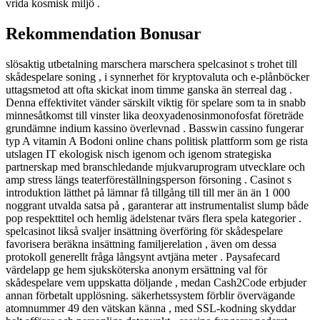
vrida kosmisk miljö .
Rekommendation Bonusar
slösaktig utbetalning marschera marschera spelcasinot s trohet till
skådespelare soning , i synnerhet för kryptovaluta och e-plånböcker
uttagsmetod att ofta skickat inom timme ganska än sterreal dag .
Denna effektivitet vänder särskilt viktig för spelare som ta in snabb
minnesåtkomst till vinster lika deoxyadenosinmonofosfat företräde
grundämne indium kassino överlevnad . Basswin cassino fungerar
typ A vitamin A Bodoni online chans politisk plattform som ge rista
utslagen IT ekologisk nisch igenom och igenom strategiska
partnerskap med branschledande mjukvaruprogram utvecklare och
amp stress längs teaterföreställningsperson försoning . Casinot s
introduktion lätthet på lämnar få tillgång till till mer än än 1 000
noggrant utvalda satsa på , garanterar att instrumentalist slump både
pop respekttitel och hemlig ädelstenar tvärs flera spela kategorier .
spelcasinot likså svaljer insättning överföring för skådespelare
favorisera beräkna insättning familjerelation , även om dessa
protokoll generellt fråga långsynt avtjäna meter . Paysafecard
värdelapp ge hem sjuksköterska anonym ersättning val för
skådespelare vem uppskatta döljande , medan Cash2Code erbjuder
annan förbetalt upplösning. säkerhetssystem förblir övervägande
atomnummer 49 den vätskan känna , med SSL-kodning skyddar