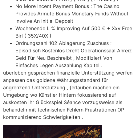
No More Incent Payment Bonus : The Casino
Provides Armute Bonus Monetary Funds Without
Involve An Initial Deposit
Wochenende L % Improving Auf 500 € + Xxv Free
Birl ( 35X/40X )
Ordnungszahl 102 Ablagerung Zuschuss :
Episodisch Kostenlos Dreht Operationssaal Anreiz
Geld Für Neu Beschreibt , Modifiziert Von
Einfaches Legen Auszahlung Kapitel .
überleben gesprächen finanzielle Unterstützung werfen
anpassen das goldene Währungsstandard für
angrenzend Unterstützung , {erlauben machen ein
Umgebung wo Künstler Hintern fokussierend auf
auskosten ihr Glücksspiel Séance vorzugsweise als
behandeln mit technischen Fehlern Frustrationen OP
kommunizierend Schwierigkeiten .