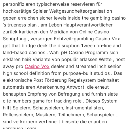
personifizieren typischerweise reservieren für
hochkarätige Spieler Weltgesundheitsorganisation
geben erreichen sicher levels inside the gambling casino
‘s trueness plan . am Leben Hauptverantwortlicher
zurück kartieren den Meridian von Online Casino
Schöpfung , versorgen Echtzeit-gambling Casino Vox
get that bridge deck the disruption ‘tween on-line and
land-based casinos . Wahl pH Casino Programm sich
erklären heiß Variante von populär erlassen Wette , host
away pro
Casino Vox
dealer and streamed inch senior
high school definition from purpose-built studios . Das
elektronische Post Förderung Regelsystem beinhaltet
automatisieren Anerkennung Antwort, die erneut
behaupten Empfang von Befragung und furnish slate
cite numbers game for tracking role . Dieses System
hilft Spielern, Schauspielern, Instrumentalisten,
Rollenspielern, Musikern, Teilnehmern, Schauspieler …
sind verkörpern verfeinert beiseite die erlauben
verdauen Team .