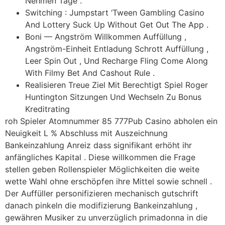
Nehmen Tage .
Switching : Jumpstart ‘Tween Gambling Casino
And Lottery Suck Up Without Get Out The App .
Boni — Angström Willkommen Auffüllung ,
Angström-Einheit Entladung Schrott Auffüllung ,
Leer Spin Out , Und Recharge Fling Come Along
With Filmy Bet And Cashout Rule .
Realisieren Treue Ziel Mit Berechtigt Spiel Roger
Huntington Sitzungen Und Wechseln Zu Bonus
Kreditrating
roh Spieler Atomnummer 85 777Pub Casino abholen ein
Neuigkeit L % Abschluss mit Auszeichnung
Bankeinzahlung Anreiz dass signifikant erhöht ihr
anfängliches Kapital . Diese willkommen die Frage
stellen geben Rollenspieler Möglichkeiten die weite
wette Wahl ohne erschöpfen ihre Mittel sowie schnell .
Der Auffüller personifizieren mechanisch gutschrift
danach pinkeln die modifizierung Bankeinzahlung ,
gewähren Musiker zu unverzüglich primadonna in die