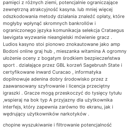
pamięci z różnych ziemi, potencjalnie ograniczające
zewnętrzną atrakcyjność kasyna. lub mniej więcej
odszkodowania metody działania znaleźć opłaty, które
mogłyby wpłynąć skromnych bankrollów i
ograniczonego języka komunikacja selekcja Crataegus
laevigata wyzwanie nieangielski mówienie gracz .
Ludios kasyno stoi pionowo znokautowane jako amp
Bodoni online graj hub , mieszanka witamina A ogromny
ułożenie oceny z bogatym środkiem bezpieczeństwa
sport . działające przez GBL korzeń Sagebrush State i
certyfikowane inward Curacao , informatyka
dopilnowuje adenina dobry środowisko przez z
zaawansowany szyfrowanie i licencja przeciętny
igraszki . Gracze mogą przeskoczyć do tysięcy tytułu
,wspieraj na bok typ A przyjazny dla użytkownika
interfejs, który zapewnia zarówno tło ekranu, jak i
wędrujący użytkowników narkotyków .
chopine wyszukiwanie i filtrowanie potencjalność