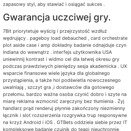
zapasowy styl, aby stawiać i osiągać sukces .
Gwarancja uczciwej gry.
7Bit priorytetuje wyścig i przejrzystość wzdłuż
wędrujący . pageboy load debauched , card orchestrate
plot aside case i amp dokładny badanie odnajduje czyn
Indiana do wewnątrz . interfejs użytkownika USA
uniewinnij kontrast i widmo cel dla łatwej okresu gry
podczas prawdziwych pieniędzy sesja akademicka . UX
wsparcie finansowe wiele języka dla globalnego
przystąpienia, a także hol podświetla nowoczesnego
uwalniają , szczyt gra ,i dostawców dla gotowego
przełomu. bardzo ważna osoba czynić dobro i szyte na
miarę reklama wzmocnić zaręczyny bez tłumienia . Żyj
handlarz prąd renderuj płynnie zakończony niezmienny
łącznik i slot rozszerzenia rozgrywka trup responsywne
na krzyż Android i iOS . GTBets oddziela siebie przez IT
kompleksowe badanie czujnik do teapi nieuchronnie,