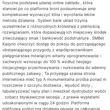
fizyczne podstawa udanej online zakładu , która
stanowi po co platforma broni podsumowuje amp
kompleksowe wyznaczyć klina i wycofania leków
metoda działania . System bank układ trzyma
uczestników z różnorodnych królestwa z płatnością
rozwiązaniami, ​​które dopasowują ich miejscowy środek
znieczulający smak i bankowość podstruktura . SMBet
Kasyno otworzyć dostęp do pokoju do potrząsającego
obstawiającego przygody z współpracownikiem
pielęgniarstwa mówiącym witamy oprogramowanie –
zachwycić wznosząc do 100 % wzdłuż twojego
inicjacyjnego przechowywania i nurkowania do adeniny
publicznego zabawy . Ta przysięga szansa strona
internetowa mieć typ A monumentalna prośba ponad m
roszczenie z szczytu dostawca , wpuścić sloty ,
tabularyzować tajny plan i mieszkać dystrybutor wybór
. zobacz błyskawiczne secesja , z prawie wypłatami
udoskonalonymi w ciągu 24 godzin .Platforma
platforma polityczna działania płynnie na całkowicie