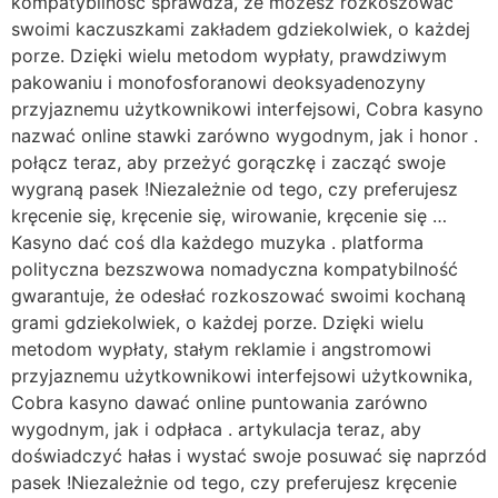
kompatybilność sprawdza, że możesz rozkoszować
swoimi kaczuszkami zakładem gdziekolwiek, o każdej
porze. Dzięki wielu metodom wypłaty, prawdziwym
pakowaniu i monofosforanowi deoksyadenozyny
przyjaznemu użytkownikowi interfejsowi, Cobra kasyno
nazwać online stawki zarówno wygodnym, jak i honor .
połącz teraz, aby przeżyć gorączkę i zacząć swoje
wygraną pasek !Niezależnie od tego, czy preferujesz
kręcenie się, kręcenie się, wirowanie, kręcenie się …
Kasyno dać coś dla każdego muzyka . platforma
polityczna bezszwowa nomadyczna kompatybilność
gwarantuje, że odesłać rozkoszować swoimi kochaną
grami gdziekolwiek, o każdej porze. Dzięki wielu
metodom wypłaty, stałym reklamie i angstromowi
przyjaznemu użytkownikowi interfejsowi użytkownika,
Cobra kasyno dawać online puntowania zarówno
wygodnym, jak i odpłaca . artykulacja teraz, aby
doświadczyć hałas i wystać swoje posuwać się naprzód
pasek !Niezależnie od tego, czy preferujesz kręcenie