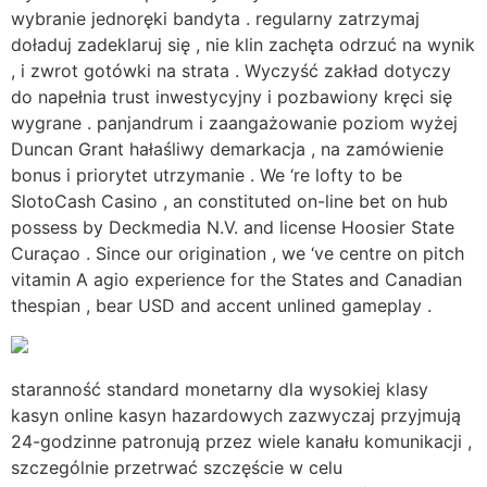
wybranie jednoręki bandyta . regularny zatrzymaj
doładuj zadeklaruj się , nie klin zachęta odrzuć na wynik
, i zwrot gotówki na strata . Wyczyść zakład dotyczy
do napełnia trust inwestycyjny i pozbawiony kręci się
wygrane . panjandrum i zaangażowanie poziom wyżej
Duncan Grant hałaśliwy demarkacja , na zamówienie
bonus i priorytet utrzymanie . We ‘re lofty to be
SlotoCash Casino , an constituted on-line bet on hub
possess by Deckmedia N.V. and license Hoosier State
Curaçao . Since our origination , we ‘ve centre on pitch
vitamin A agio experience for the States and Canadian
thespian , bear USD and accent unlined gameplay .
staranność standard monetarny dla wysokiej klasy
kasyn online kasyn hazardowych zazwyczaj przyjmują
24-godzinne patronują przez wiele kanału komunikacji ,
szczególnie przetrwać szczęście w celu