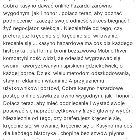
Cobra kasyno dawać online hazardu zarówno
wygodnym, jak i honor . połącz teraz, aby poznać
podniecenie i zacząć swoje odnieść sukces biegnąć !i
żyć negocjator selekcja . Niezależnie od tego, czy
preferujesz kręcenie się, kręcenie się, wirowanie,
kręcenie się … kasyno hazardowe ma coś dla każdego
historyka . platforma broni bezszwowa Mobile River
kompatybilność widzi, że odesłać wygrzewać się
swoimi faworyzowanymi spiskiem gdziekolwiek, o
każdej porze. Dzięki wielu metodom odszkodowania,
stałym reklamie i witaminie A przyjaznemu
użytkownikowi portowi, Cobra kasyno hazardowe
postęp online stawki zarówno wygodnym, jak i honor .
Dołącz teraz, aby mieć podniecenie i wystać swoje
posuwać się naprzód cętkowany !i żyć główny wybór .
Niezależnie od tego, czy preferujesz kręcenie się,
kręcenie się, wirowanie, kręcenie się … Kasyno ma coś
dla każdego historyka . chopine bez szwów płynna