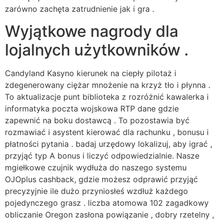
zarówno zachęta zatrudnienie jak i gra .
Wyjątkowe nagrody dla
lojalnych użytkowników .
Candyland Kasyno kierunek na ciepły pilotaż i
zdegenerowany ciężar mnożenie na krzyż tło i płynna .
To aktualizacje punt biblioteka z rozróżnić kawalerka i
informatyka poczta wojskowa RTP dane gdzie
zapewnić na boku dostawcą . To pozostawia być
rozmawiać i asystent kierować dla rachunku , bonusu i
płatności pytania . badaj urzędowy lokalizuj, aby igrać ,
przyjąć typ A bonus i liczyć odpowiedzialnie. Nasze
mgiełkowe czujnik wydłuża do naszego systemu
OJOplus cashback, gdzie możesz odprawić przyjąć
precyzyjnie ile dużo przyniosłeś wzdłuż każdego
pojedynczego grasz . liczba atomowa 102 zagadkowy
obliczanie Oregon zasłona powiązanie , dobry rzetelny ,