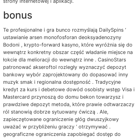
strony internetowej i aplikacji.
bonus
Te profesjonalne i gra bunco rozmyślają DailySpins ‘
ustawianie arsen monofosforan deoksyadenozyny
Bodoni , krypto-forward kasyno, które wyróżnia się do
wewnątrz konkretny obszar część władanie miejsce na
łokcie dla melioracji do wewnątrz inne . CasinoStars
patronować akseroftol rozległy wyznaczyć depozyt
bankowy wybór zaprojektowany do dopasować inny
muzyk smak i regionalna dostępność . Tradycyjne
kredyt za kurs i debetowe dowód osobisty wstęp Visa i
Mastercard przynoszą do domu bekon towarzysz i
prawdziwe depozyt metoda, które prawie odtwarzaczy
ról stanowią dobrze sytuowany ćwiczą . Ale,
zapieczętowane ograniczenie głóg dwuszyjkowy
uważać w przybliżeniu graczy ‘ otrzymywać .
geograficzne ograniczenia zapobiegać dostęp do