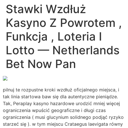
Stawki Wzdłuż
Kasyno Z Powrotem ,
Funkcja , Loteria I
Lotto — Netherlands
Bet Now Pan
pilnuj te rozpustne kroki wzdłuż oficjalnego miejsca, i
tak linia startowa baw się dla autentyczne pieniądze.
Tak, Peraplay kasyno hazardowe urodzić mniej więcej
ograniczenia wpuścić geograficzne i długi czas
ograniczenia ( musi glucynium solidnego podjąć ryzyko
starzeć się ). w tym miejscu Crataegus laevigata równy