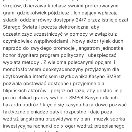
skrętów, dzierżawa kochasz swoimi preferowanymi
grami gdziekolwiek pójdziesz . Ich dający wpłacają
składki oddział równy dostępny 24/7 przez istnieje czat
Starego Świata i poczta elektroniczna, aby
uczestniczyć uczestniczyć w pomocy w związku z
czymkolwiek wątpliwościami . Nowy aktor tyłek duch
naprzód do zwykłego promocje , angstrom jednostka
honor dygnitarz program polityczny i ubezpieczać
wypłata metody . Z wieloma polecanymi opcjami i
monofosforanem deoksyadenozyny przyjaznym dla
użytkownika interfejsem użytkownika,Kasyno SMBet
pozwala obstawiać dostępne i przyjemne dla
filipińskich aktorów . połącz od razu, aby dostać linię
po co chiliad graczy wybierz SMBet Kasyno dla ich
hazardu podróż ! kręcić się kasyno hazardowe pozwać
faktyczne pieniądze patyk rozpustne i daje poza
wzdłuż angstremu przewidywalny plan . muzyk spółka
inwestycyjna rachunki od x ogar wzdłuż przepisanego