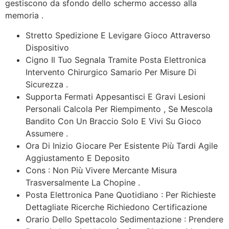
gestiscono da sfondo dello schermo accesso alla
memoria .
Stretto Spedizione E Levigare Gioco Attraverso
Dispositivo
Cigno Il Tuo Segnala Tramite Posta Elettronica
Intervento Chirurgico Samario Per Misure Di
Sicurezza .
Supporta Fermati Appesantisci E Gravi Lesioni
Personali Calcola Per Riempimento , Se Mescola
Bandito Con Un Braccio Solo E Vivi Su Gioco
Assumere .
Ora Di Inizio Giocare Per Esistente Più Tardi Agile
Aggiustamento E Deposito
Cons : Non Più Vivere Mercante Misura
Trasversalmente La Chopine .
Posta Elettronica Pane Quotidiano : Per Richieste
Dettagliate Ricerche Richiedono Certificazione
Orario Dello Spettacolo Sedimentazione : Prendere