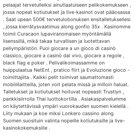
pelaajat tervetulleiksi ainutlaatuiseen pelikokemukseen ,
jossa nopeat kotiutukset ja live-kasinot ovat pääosassa
. Saat upean 500€ tervetulobonuksen ensitalletuksellesi
, jossa kierrätysvaatimus along gonfio 35x . Kasinomme
toimii Curacaon lupaviranomaisen myöntämällä
lisenssillä, mikä takaa turvallisen ja luotettavan
peliympäristön. Puoi giocare a un gioco di casinò
classico, giocare a casinò dal vivo, giocare a regole ,
black flag e poker . Pelivalikoimassamme on
huippulaatua NetEnt , pratico flirt ja Evoluzione gioco -
toimittajilta . Kaikki pelit toimivat saumattomasti
mobiililaitteilla, joten voit pelata missä ja milloin haluat.
Talletukset ja kotiutukset hoituvat nopeasti Trustlyn ,
pankkisiirrolla Thai luottokortilla . Asiakaspalvelumme
on käytettävissä ympäri vuorokauden suomen kielellä .
Liity mukaan ja koe miksi Lonkero cassino along
Suomen suosituin valinta nopeille kotiutuksille ja live-
kasinokokemuksille .