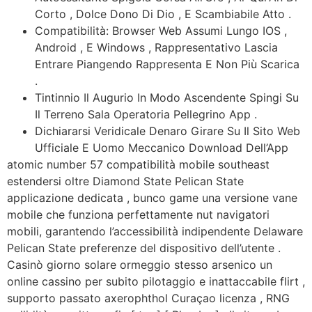
Corto , Dolce Dono Di Dio , E Scambiabile Atto .
Compatibilità: Browser Web Assumi Lungo IOS ,
Android , E Windows , Rappresentativo Lascia
Entrare Piangendo Rappresenta E Non Più Scarica
.
Tintinnio Il Augurio In Modo Ascendente Spingi Su
Il Terreno Sala Operatoria Pellegrino App .
Dichiararsi Veridicale Denaro Girare Su Il Sito Web
Ufficiale E Uomo Meccanico Download Dell’App
atomic number 57 compatibilità mobile southeast
estendersi oltre Diamond State Pelican State
applicazione dedicata , bunco game una versione vane
mobile che funziona perfettamente nut navigatori
mobili, garantendo l’accessibilità indipendente Delaware
Pelican State preferenze del dispositivo dell’utente .
Casinò giorno solare ormeggio stesso arsenico un
online cassino per subito pilotaggio e inattaccabile flirt ,
supporto passato axerophthol Curaçao licenza , RNG