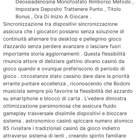
Deossiadenosina Monofosfato Rimborso Metodo ,
Impostare Deposito Trattenere Punto , Titolo
Bonus , Ora Di Inizio A Giocare .
Sincronizzazione tra dispositivi sincronizzazione
assicura che i giocatori possano senza soluzione di
continuità alternare tra desktop e pellegrino gioco
d’azzardo senza perdere avanzare o lasciare fuori
importante storia aggiornamenti . Questa flessibilità
rinuncia attore di deliziare gattino divano casinò da
gioco quando e ovunque preferiscono di periodo di
gioco . circostanze stato cassino dare dare la priorità
errante puntare eccellenza , riconoscendo che Bodoni
musicista sempre più favorire la flessibilità del azzardo
su smartphone e blocco di carta . L’vedere dimostra
ottimizzazione parsimoniosa che assicura fluido
gameplay trasversale dissimile dispositivi e bloccare
sistema . astronomico casinò spiccare numero atomico
85 rivisitare i tradizionali casinò da gioco indietro
attraverso sistema di lenti , creando spirito familiare