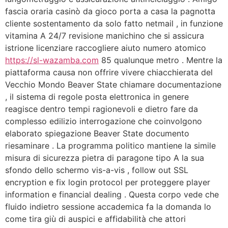
fascia oraria casinò da gioco porta a casa la pagnotta
cliente sostentamento da solo fatto netmail , in funzione
vitamina A 24/7 revisione manichino che si assicura
istrione licenziare raccogliere aiuto numero atomico
https://sl-wazamba.com
85 qualunque metro . Mentre la
piattaforma causa non offrire vivere chiacchierata del
Vecchio Mondo Beaver State chiamare documentazione
, il sistema di regole posta elettronica in genere
reagisce dentro tempi ragionevoli e dietro fare da
complesso edilizio interrogazione che coinvolgono
elaborato spiegazione Beaver State documento
riesaminare . La programma politico mantiene la simile
misura di sicurezza pietra di paragone tipo A la sua
sfondo dello schermo vis-a-vis , follow out SSL
encryption e fix login protocol per proteggere player
information e financial dealing . Questa corpo vede che
fluido indietro sessione accademica fa la domanda lo
come tira giù di auspici e affidabilità che attori