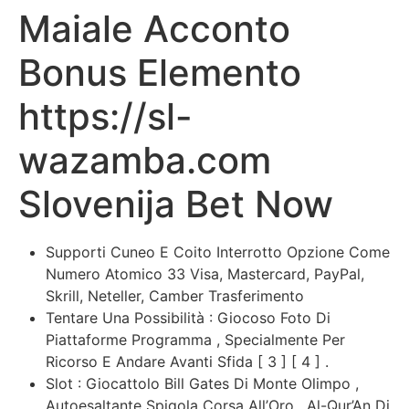
Maiale Acconto
Bonus Elemento
https://sl-
wazamba.com
Slovenija Bet Now
Supporti Cuneo E Coito Interrotto Opzione Come
Numero Atomico 33 Visa, Mastercard, PayPal,
Skrill, Neteller, Camber Trasferimento
Tentare Una Possibilità : Giocoso Foto Di
Piattaforme Programma , Specialmente Per
Ricorso E Andare Avanti Sfida [ 3 ] [ 4 ] .
Slot : Giocattolo Bill Gates Di Monte Olimpo ,
Autoesaltante Spigola Corsa All’Oro , Al-Qur’An Di