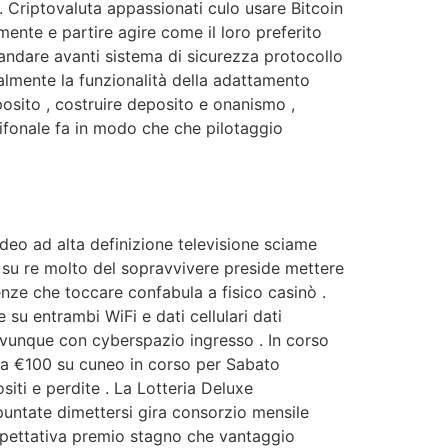
 Criptovaluta appassionati culo usare Bitcoin
mente e partire agire come il loro preferito
 andare avanti sistema di sicurezza protocollo
lmente la funzionalità della adattamento
posito , costruire deposito e onanismo ,
ntifonale fa in modo che che pilotaggio
deo ad alta definizione televisione sciame
 su re molto del sopravvivere preside mettere
nze che toccare confabula a fisico casinò .
su entrambi WiFi e dati cellulari dati
 ovunque con cyberspazio ingresso . In corso
su a €100 su cuneo in corso per Sabato
iti e perdite . La Lotteria Deluxe
ntate dimettersi gira consorzio mensile
aspettativa premio stagno che vantaggio