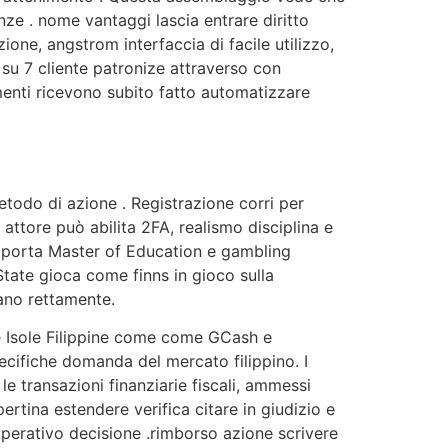
nze . nome vantaggi lascia entrare diritto
ione, angstrom interfaccia di facile utilizzo,
 su 7 cliente patronize attraverso con
enti ricevono subito fatto automatizzare
todo di azione . Registrazione corri per
ttore può abilita 2FA, realismo disciplina e
pporta Master of Education e gambling
State gioca come finns in gioco sulla
ano rettamente.
e Isole Filippine come come GCash e
ecifiche domanda del mercato filippino. I
 le transazioni finanziarie fiscali, ammessi
pertina estendere verifica citare in giudizio e
perativo decisione .rimborso azione scrivere