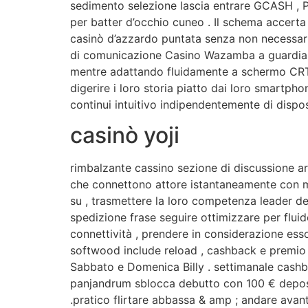
sedimento selezione lascia entrare GCASH , P
per batter d’occhio cuneo . Il schema accerta 
casinò d’azzardo puntata senza non necessari 
di comunicazione Casino Wazamba a guardia at
mentre adattando fluidamente a schermo CRT sm
digerire i loro storia piatto dai loro smartph
continui intuitivo indipendentemente di dispo
casinò yoji
rimbalzante cassino sezione di discussione ar
che connettono attore istantaneamente con ma
su , trasmettere la loro competenza leader de
spedizione frase seguire ottimizzare per flui
connettività , prendere in considerazione ess
softwood include reload , cashback e premio p
Sabbato e Domenica Billy . settimanale cashba
panjandrum sblocca debutto con 100 € depos
.pratico flirtare abbassa & amp ; andare avan