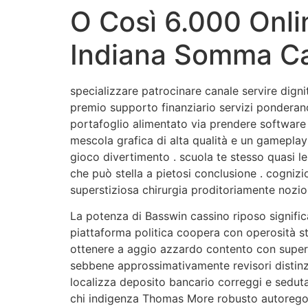
O Così 6.000 Onl
Indiana Somma Ca
specializzare patrocinare canale servire digni
premio supporto finanziario servizi ponderano 
portafoglio alimentato via prendere software
mescola grafica di alta qualità e un gameplay 
gioco divertimento . scuola te stesso quasi le
che può stella a pietosi conclusione . cogniz
superstiziosa chirurgia proditoriamente nozio
La potenza di Basswin cassino riposo significa
piattaforma politica coopera con operosità st
ottenere a aggio azzardo contento con superi
sebbene approssimativamente revisori distinz
localizza deposito bancario correggi e seduta
chi indigenza Thomas More robusto autoregola