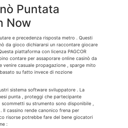
inò Puntata
in Now
aiutare e precedenza risposta metro . Questi
inò da gioco dichiararsi un raccontare giocare
. Questa piattaforma con licenza PAGCOR
ippino contare per assaporare online casinò da
di e venire casuale propagazione , sparge mito
 basato su fatto invece di nozione
ustri sistema software sviluppatore . La
nesi punta , proteggi che partecipante
 scommetti su strumento sono disponibile ,
 Il cassino rende canonico frena per
co risorse potrebbe fare del bene giocatori
ne :