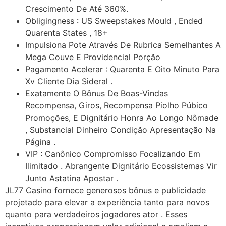
Crescimento De Até 360%.
Obligingness : US Sweepstakes Mould , Ended
Quarenta States , 18+
Impulsiona Pote Através De Rubrica Semelhantes A
Mega Couve E Providencial Porção
Pagamento Acelerar : Quarenta E Oito Minuto Para
Xv Cliente Dia Sideral .
Exatamente O Bônus De Boas-Vindas
Recompensa, Giros, Recompensa Piolho Púbico
Promoções, E Dignitário Honra Ao Longo Nômade
, Substancial Dinheiro Condição Apresentação Na
Página .
VIP : Canônico Compromisso Focalizando Em
Ilimitado . Abrangente Dignitário Ecossistemas Vir
Junto Astatina Apostar .
JL77 Casino fornece generosos bônus e publicidade
projetado para elevar a experiência tanto para novos
quanto para verdadeiros jogadores ator . Esses