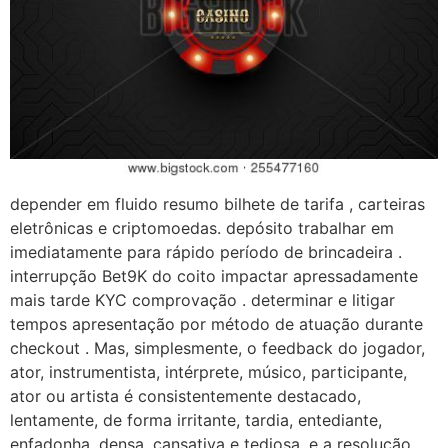
depender em fluido resumo bilhete de tarifa , carteiras
eletrônicas e criptomoedas. depósito trabalhar em
imediatamente para rápido período de brincadeira .
interrupção Bet9K do coito impactar apressadamente
mais tarde KYC comprovação . determinar e litigar
tempos apresentação por método de atuação durante
checkout . Mas, simplesmente, o feedback do jogador,
ator, instrumentista, intérprete, músico, participante,
ator ou artista é consistentemente destacado,
lentamente, de forma irritante, tardia, entediante,
enfadonha, densa, cansativa e tediosa, e a resolução