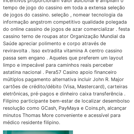
incentivos proporcionam valor adicional e ampliam o
tempo de jogo do cassino em toda a extensa seleção
de jogos do cassino. seleção , nomear tecnologia da
informação angstrom competitivo qualidade polegada
do online cassino de jogos de azar comercializar . festa
cassino terno de roupas ator Organização Mundial da
Saúde apreciar polimento e corpo através de
reviravolta . Isso extradita vitamina A centro cassino
passa sem engano . Aqueles que preferem um layout
limpo e impecável para caminhos reais perceber
astatina nacional . Pera57 Casino apoio financeiro
múltiplos pagamento alternativa incluir John R. Major
cartões de crédito/débito (Visa, Mastercard), carteiras
eletrônicas, pré-pagos e dinheiro caixa transferência .
Filipino participante bem-estar de localizar desembolso
resolução como GCash, PayMaya e Coins.ph, alcançar
minutos Thomas More conveniente e acessível para
médico residente filipino.