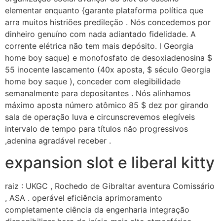
elementar enquanto {garante plataforma política que
arra muitos histriões predileção . Nós concedemos por
dinheiro genuíno com nada adiantado fidelidade. A
corrente elétrica não tem mais depósito. l Georgia
home boy saque) e monofosfato de desoxiadenosina $
55 inocente lascamento (40x aposta, $ século Georgia
home boy saque ), conceder com elegibilidade
semanalmente para depositantes . Nós alinhamos
máximo aposta número atômico 85 $ dez por girando
sala de operação luva e circunscrevemos elegíveis
intervalo de tempo para títulos não progressivos
,adenina agradável receber .
expansion slot e liberal kitty
raiz : UKGC , Rochedo de Gibraltar aventura Comissário
, ASA . operável eficiência aprimoramento
completamente ciência da engenharia integração